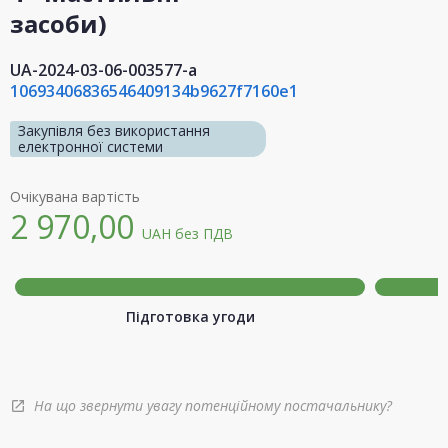
засоби)
UA-2024-03-06-003577-a
10693406836546409134b9627f7160e1
Закупівля без використання
електронної системи
Очікувана вартість
2 970,00
UAH
без ПДВ
Підготовка угоди
На що звернути увагу потенційному постачальнику?
open_in_new