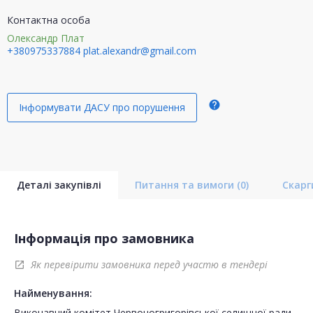
Контактна особа
Олександр Плат
+380975337884
plat.alexandr@gmail.com
help
Інформувати ДАСУ про порушення
Деталі закупівлі
Питання та вимоги
(0)
Скар
Інформація про замовника
Як перевірити замовника перед участю в тендері
open_in_new
Найменування:
Виконавчий комітет Червоногригорівської селищної ради