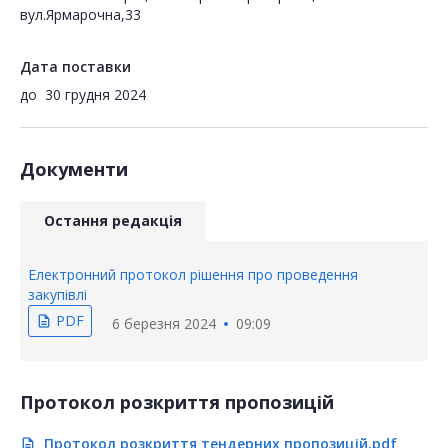
вул.Ярмарочна,33
Дата поставки
до
30 грудня 2024
Документи
Остання редакція
Електронний протокол рішення про проведення
закупівлі
PDF
description
6 березня 2024
09:09
Протокол розкриття пропозицій
Протокол розкриття тендерних пропозицій.pdf
description