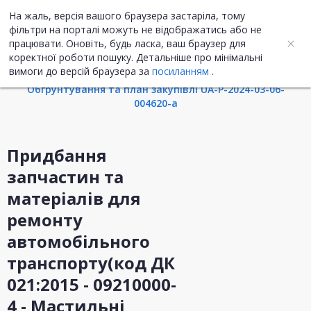
На жаль, версія вашого браузера застаріла, тому
UA
ENG
фільтри на порталі можуть не відображатись або не
працювати. Оновіть, будь ласка, ваш браузер для
коректної роботи пошуку. Детальніше про мінімальні
Інформація про закупівлю
вимоги до версій браузера за
посиланням
.
Обгрунтування та план закупівлі UA-P-2024-03-06-
004620-a
Придбання
запчастин та
матеріалів для
ремонту
автомобільного
транспорту(код ДК
021:2015 - 09210000-
4 - Мастильні