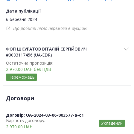
Дата публікації
6 березня 2024
Що робити після перемоги в аукціоні
open_in_new
ФОП ШКУРАТОВ ВІТАЛІЙ СЕРГІЙОВИЧ
#3083117456 (UA-EDR)
Остаточна пропозиція:
2 970,00
UAH
без ПДВ
Переможець
Договори
Договір: UA-2024-03-06-003577-a-c1
Вартість договору:
Укладений
2 970,00
UAH