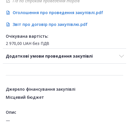
Гід по строкам проведення торгів
open_in_new
Оголошення про проведення закупівлі.pdf
description
Звіт про договір про закупівлю.pdf
description
Очікувана вартість:
2 970,00
UAH
без ПДВ
Додаткові умови проведення закупівлі
Джерело фінансування закупівлі
Місцевий бюджет
Опис
—