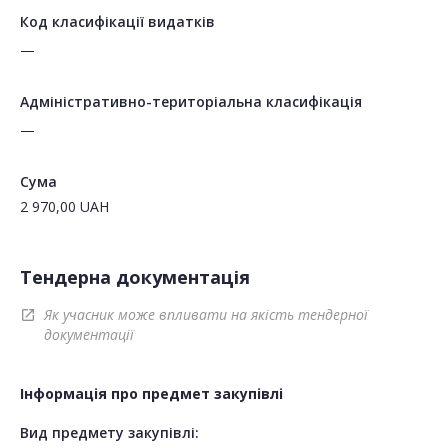
Код класифікації видатків
—
Адміністративно-територіальна класифікація
—
Сума
2 970,00
UAH
Тендерна документація
Як учасник може впливати на якість тендерної
open_in_new
документації
Інформація про предмет закупівлі
Вид предмету закупівлі: