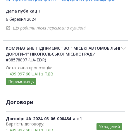
Дата публікації
6 березня 2024
Що робити після перемоги в аукціоні
open_in_new
КОМУНАЛЬНЕ ПІДПРИЄМСТВО " МІСЬКІ АВТОМОБІЛЬНІ
ДОРОГИ-1" НІКОПОЛЬСЬКОЇ МІСЬКОЇ РАДИ
#38578897 (UA-EDR)
Остаточна пропозиція:
1 499 997,60
UAH
з ПДВ
Переможець
Договори
Договір: UA-2024-03-06-000484-a-c1
Вартість договору:
Укладений
1 499 997,60
UAH
з ПДВ