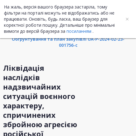
На жаль, версія вашого браузера застаріла, тому
UA
ENG
фільтри на порталі можуть не відображатись або не
працювати. Оновіть, будь ласка, ваш браузер для
коректної роботи пошуку. Детальніше про мінімальні
Інформація про закупівлю
вимоги до версій браузера за
посиланням
.
Обгрунтування та план закупівлі UA-P-2024-02-23-
001756-c
Ліквідація
наслідків
надзвичайних
ситуацій воєнного
характеру,
спричинених
збройною агресією
російської