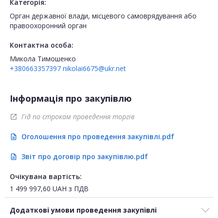
Категорія:
Орган державної влади, місцевого самоврядування або
правоохоронний орган
Контактна особа:
Микола Тимошенко
+380663357397
nikolai6675@ukr.net
Інформація про закупівлю
Гід по строкам проведення торгів
open_in_new
Оголошення про проведення закупівлі.pdf
description
Звіт про договір про закупівлю.pdf
description
Очікувана вартість:
1 499 997,60
UAH
з ПДВ
Додаткові умови проведення закупівлі