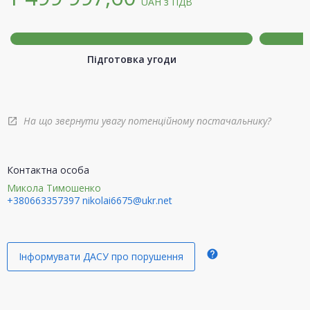
UAH
з ПДВ
Підготовка угоди
На що звернути увагу потенційному постачальнику?
open_in_new
Контактна особа
Микола Тимошенко
+380663357397
nikolai6675@ukr.net
help
Інформувати ДАСУ про порушення