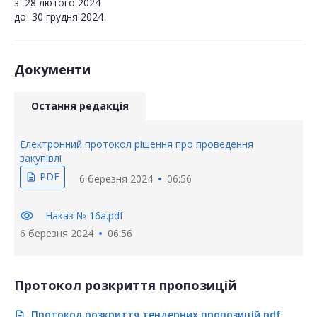
з
28 лютого 2024
до
30 грудня 2024
Документи
Остання редакція
Електронний протокол рішення про проведення
закупівлі
PDF
description
6 березня 2024
06:56
visibility
Наказ № 16а.pdf
6 березня 2024
06:56
Протокол розкриття пропозицій
Протокол розкриття тендерних пропозицій.pdf
description