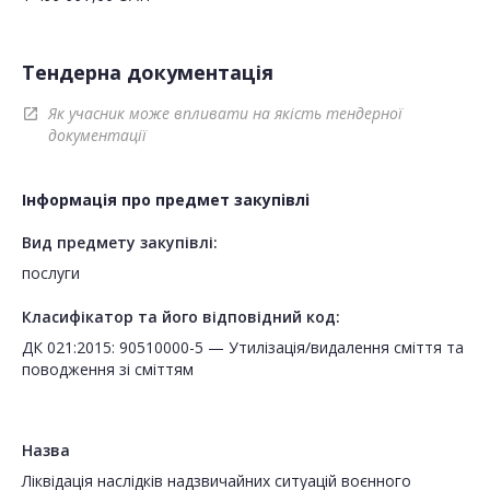
Тендерна документація
Як учасник може впливати на якість тендерної
open_in_new
документації
Інформація про предмет закупівлі
Вид предмету закупівлі:
послуги
Класифікатор та його відповідний код:
ДК 021:2015: 90510000-5 — Утилізація/видалення сміття та
поводження зі сміттям
Назва
Ліквідація наслідків надзвичайних ситуацій воєнного