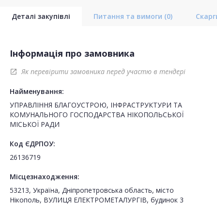
Деталі закупівлі
Питання та вимоги
(0)
Скар
Інформація про замовника
Як перевірити замовника перед участю в тендері
open_in_new
Найменування:
УПРАВЛІННЯ БЛАГОУСТРОЮ, ІНФРАСТРУКТУРИ ТА
КОМУНАЛЬНОГО ГОСПОДАРСТВА НІКОПОЛЬСЬКОЇ
МІСЬКОЇ РАДИ
Код ЄДРПОУ:
26136719
Місцезнаходження:
53213, Україна, Дніпропетровська область, місто
Нікополь, ВУЛИЦЯ ЕЛЕКТРОМЕТАЛУРГІВ, будинок 3