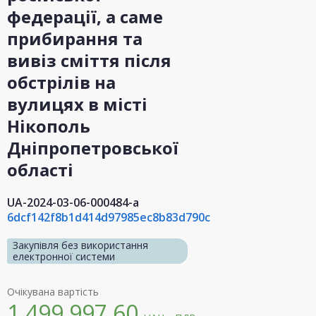
федерації, а саме
прибирання та
вивіз сміття після
обстрілів на
вулицях в місті
Нікополь
Дніпропетровської
області
UA-2024-03-06-000484-a
6dcf142f8b1d414d97985ec8b83d790c
Закупівля без використання
електронної системи
Очікувана вартість
1 499 997,60