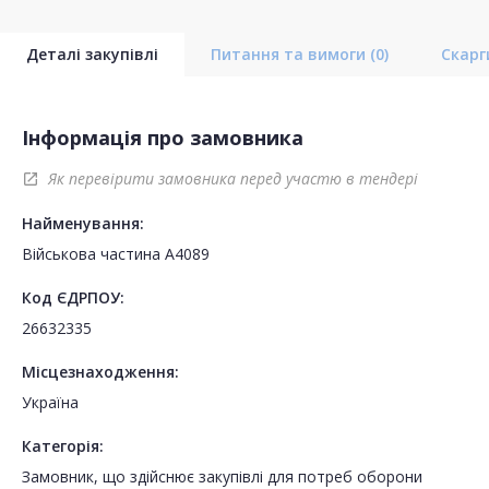
Деталі закупівлі
Питання та вимоги
(0)
Скар
Інформація про замовника
Як перевірити замовника перед участю в тендері
open_in_new
Найменування:
Військова частина А4089
Код ЄДРПОУ:
26632335
Місцезнаходження:
Україна
Категорія:
Замовник, що здійснює закупівлі для потреб оборони