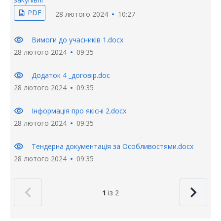
PDF
description
28 лютого 2024
10:27
visibility
Вимоги до учасників 1.docx
28 лютого 2024
09:35
visibility
Додаток 4 _договір.doc
28 лютого 2024
09:35
visibility
Інформація про якісні 2.docx
28 лютого 2024
09:35
visibility
Тендерна документація за Особливостями.docx
28 лютого 2024
09:35
1
із 2