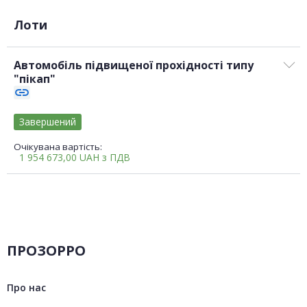
Лоти
Автомобіль підвищеної прохідності типу
"пікап"
link
Завершений
Очікувана вартість:
1 954 673,00
UAH
з ПДВ
ПРОЗОРРО
Про нас