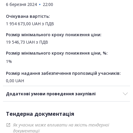
6 березня 2024
22:00
Очікувана вартість:
1 954 673,00
UAH
з ПДВ
Розмір мінімального кроку пониження ціни:
19 546,73
UAH
з ПДВ
Розмір мінімального кроку пониження ціни, %:
1%
Розмір надання забезпечення пропозицій учасників:
0,00
UAH
Додаткові умови проведення закупівлі
Тендерна документація
Як учасник може впливати на якість тендерної
open_in_new
документації