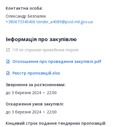
Контактна особа:
Олександр Безпалюк
+380673340406
tender_a4089@post.mil.gov.ua
Інформація про закупівлю
Гід по строкам проведення торгів
open_in_new
Оголошення про проведення закупівлі.pdf
description
Реєстр пропозицій.xlsx
description
Звернення за роз'ясненнями:
до
3 березня 2024
22:00
Оскарження умов закупівлі:
до
3 березня 2024
22:00
Кінцевий строк подання тендерних пропозицій: