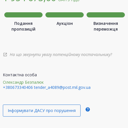
Подання
Аукціон
Визначення
пропозицій
переможця
На що звернути увагу потенційному постачальнику?
open_in_new
Контактна особа
Олександр Безпалюк
+380673340406
tender_a4089@post.mil.gov.ua
help
Інформувати ДАСУ про порушення