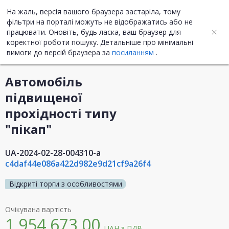
На жаль, версія вашого браузера застаріла, тому
UA
ENG
фільтри на порталі можуть не відображатись або не
працювати. Оновіть, будь ласка, ваш браузер для
коректної роботи пошуку. Детальніше про мінімальні
Інформація про закупівлю
вимоги до версій браузера за
посиланням
.
Автомобіль
підвищеної
прохідності типу
"пікап"
UA-2024-02-28-004310-a
c4daf44e086a422d982e9d21cf9a26f4
Відкриті торги з особливостями
Очікувана вартість
1 954 673,00
UAH
з ПДВ