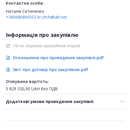
Контактна особа:
Наталія Ситніченко
+380686866502
kr.chch@ukr.net
Інформація про закупівлю
Гід по строкам проведення торгів
open_in_new
Оголошення про проведення закупівлі.pdf
description
Звіт про договір про закупівлю.pdf
description
Очікувана вартість:
5 829 320,00
UAH
без ПДВ
Додаткові умови проведення закупівлі