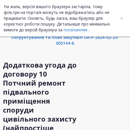
На жаль, версія вашого браузера застаріла, тому
UA
ENG
фільтри на порталі можуть не відображатись або не
працювати. Оновіть, будь ласка, ваш браузер для
коректної роботи пошуку. Детальніше про мінімальні
Інформація про закупівлю
вимоги до версій браузера за
посиланням
.
Обгрунтування та план закупівлі UA-P-2024-02-23-
005144-b
Додаткова угода до
договору 10
Потчний ремонт
підвального
приміщення
споруди
цивільного захисту
(найпростіше