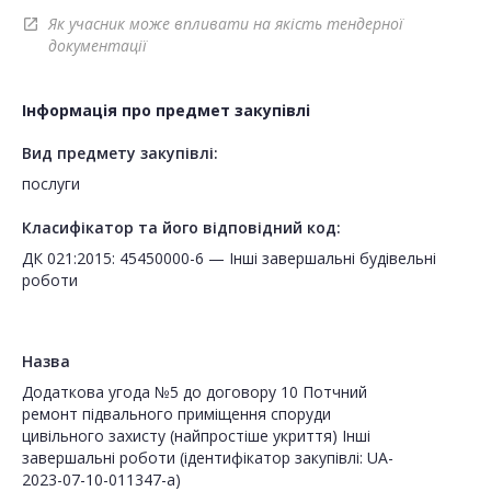
Як учасник може впливати на якість тендерної
open_in_new
документації
Інформація про предмет закупівлі
Вид предмету закупівлі:
послуги
Класифікатор та його відповідний код:
ДК 021:2015: 45450000-6 — Інші завершальні будівельні
роботи
Назва
Додаткова угода №5 до договору 10 Потчний
ремонт підвального приміщення споруди
цивільного захисту (найпростіше укриття) Інші
завершальні роботи (ідентифікатор закупівлі: UA-
2023-07-10-011347-a)