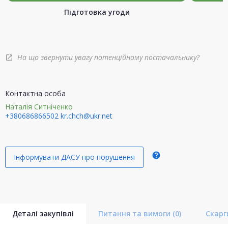
Підготовка угоди
На що звернути увагу потенційному постачальнику?
open_in_new
Контактна особа
Наталія Ситніченко
+380686866502
kr.chch@ukr.net
help
Інформувати ДАСУ про порушення
Деталі закупівлі
Питання та вимоги
(0)
Скар