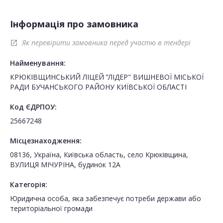
Інформація про замовника
Як перевірити замовника перед участю в тендері
open_in_new
Найменування:
КРЮКІВЩИНСЬКИЙ ЛІЦЕЙ ’’ЛІДЕР" ВИШНЕВОЇ МІСЬКОЇ
РАДИ БУЧАНСЬКОГО РАЙОНУ КИЇВСЬКОЇ ОБЛАСТІ
Код ЄДРПОУ:
25667248
Місцезнаходження:
08136, Україна, Київська область, село Крюківщина,
ВУЛИЦЯ МІЧУРІНА, будинок 12А
Категорія:
Юридична особа, яка забезпечує потреби держави або
територіальної громади