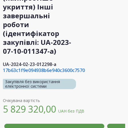
укриття) Інші
завершальні
роботи
(ідентифікатор
закупівлі: UA-2023-
07-10-011347-a)
UA-2024-02-23-012298-a
17b63c1f9e094938b6e940c3600c7570
Закупівля без використання
електронної системи
Очікувана вартість
5 829 320,00
UAH
без ПДВ