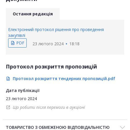
Остання редакція
Електронний протокол рішення про проведення
закупівлі
PDF
description
23 лютого 2024
18:18
Протокол розкриття пропозицій
Протокол розкриття тендерних пропозицій.pdf
description
Дата публікації
23 лютого 2024
Що робити після перемоги в аукціоні
open_in_new
ТОВАРИСТВО З ОБМЕЖЕНОЮ ВІДПОВІДАЛЬНІСТЮ