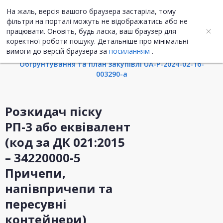
На жаль, версія вашого браузера застаріла, тому
UA
ENG
фільтри на порталі можуть не відображатись або не
працювати. Оновіть, будь ласка, ваш браузер для
коректної роботи пошуку. Детальніше про мінімальні
Інформація про закупівлю
вимоги до версій браузера за
посиланням
.
Обгрунтування та план закупівлі UA-P-2024-02-16-
003290-a
Розкидач піску
РП-3 або еквівалент
(код за ДК 021:2015
– 34220000-5
Причепи,
напівпричепи та
пересувні
контейнери)