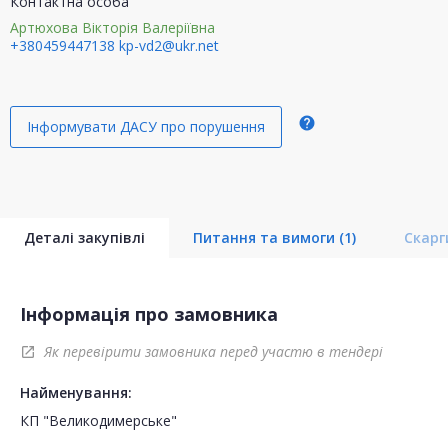
Контактна особа
Артюхова Вікторія Валеріївна
+380459447138
kp-vd2@ukr.net
help
Інформувати ДАСУ про порушення
Деталі закупівлі
Питання та вимоги
(1)
Скар
Інформація про замовника
Як перевірити замовника перед участю в тендері
open_in_new
Найменування:
КП "Великодимерське"