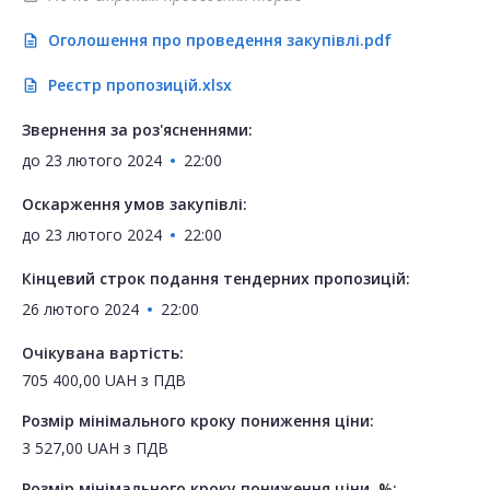
Оголошення про проведення закупівлі.pdf
description
Реєстр пропозицій.xlsx
description
Звернення за роз'ясненнями:
до
23 лютого 2024
22:00
Оскарження умов закупівлі:
до
23 лютого 2024
22:00
Кінцевий строк подання тендерних пропозицій:
26 лютого 2024
22:00
Очікувана вартість:
705 400,00
UAH
з ПДВ
Розмір мінімального кроку пониження ціни:
3 527,00
UAH
з ПДВ
Розмір мінімального кроку пониження ціни, %: