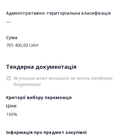
Адміністративно-територіальна класифікація
—
Сума
705 400,00
UAH
Тендерна документація
Як учасник може впливати на якість тендерної
open_in_new
документації
Критерії вибору переможця
Ціна:
100%
Інформація про предмет закупівлі