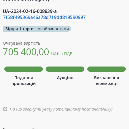
UA-2024-02-16-008839-a
7f58f495369a46a78d719dd819590997
Відкриті торги з особливостями
Очікувана вартість
705 400,00
UAH
з ПДВ
Подання
Аукціон
Визначення
пропозицій
переможця
На що звернути увагу потенційному постачальнику?
open_in_new