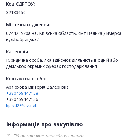
Код ЄДРПОУ:
32183650
Місцезнаходження:
07442, Україна, Київська область, смт Велика Димерка,
вул.Бобрицька,1
Категорія:
Юридична особа, яка здійснює діяльність в одній або
декількох окремих сферах господарювання
Контактна особа:
Артюхова Вікторія Валеріївна
+380459447138
+380459447136
kp-vd2@ukr.net
Інформація про закупівлю
Гід по строкам проведення торгів
open_in_new