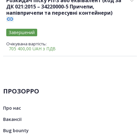
Розкидач піску РП-3 або еквівалент (код за
ДК 021:2015 – 34220000-5 Причепи,
напівпричепи та пересувні контейнери)
link
Завершений
Очікувана вартість:
705 400,00
UAH
з ПДВ
ПРОЗОРРО
Про нас
Вакансії
Bug bounty