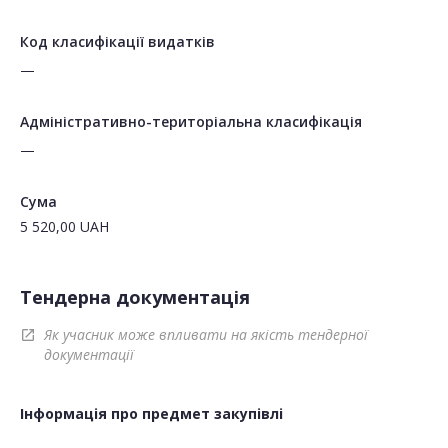
Код класифікації видатків
—
Адміністративно-територіальна класифікація
—
Сума
5 520,00
UAH
Тендерна документація
Як учасник може впливати на якість тендерної
open_in_new
документації
Інформація про предмет закупівлі