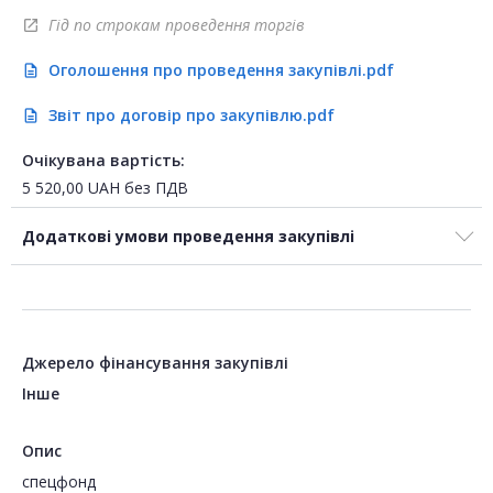
Гід по строкам проведення торгів
open_in_new
Оголошення про проведення закупівлі.pdf
description
Звіт про договір про закупівлю.pdf
description
Очікувана вартість:
5 520,00
UAH
без ПДВ
Додаткові умови проведення закупівлі
Джерело фінансування закупівлі
Інше
Опис
спецфонд