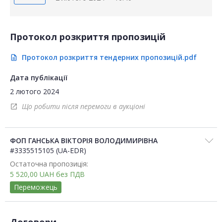
Протокол розкриття пропозицій
Протокол розкриття тендерних пропозицій.pdf
description
Дата публікації
2 лютого 2024
Що робити після перемоги в аукціоні
open_in_new
ФОП ГАНСЬКА ВІКТОРІЯ ВОЛОДИМИРІВНА
#3335515105 (UA-EDR)
Остаточна пропозиція:
5 520,00
UAH
без ПДВ
Переможець
Договори