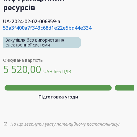
ресурсів
UA-2024-02-02-006859-a
53a3f400a7f343c68d1e22e5bd44e334
Закупівля без використання
електронної системи
Очікувана вартість
5 520,00
UAH
без ПДВ
Підготовка угоди
На що звернути увагу потенційному постачальнику?
open_in_new