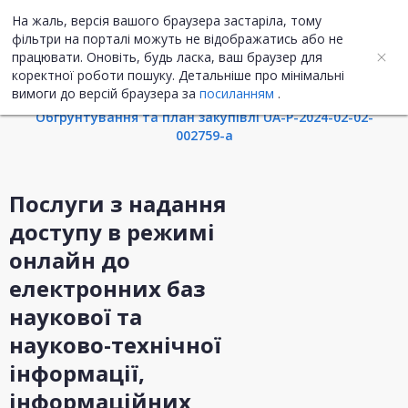
На жаль, версія вашого браузера застаріла, тому
UA
ENG
фільтри на порталі можуть не відображатись або не
працювати. Оновіть, будь ласка, ваш браузер для
коректної роботи пошуку. Детальніше про мінімальні
Інформація про закупівлю
вимоги до версій браузера за
посиланням
.
Обгрунтування та план закупівлі UA-P-2024-02-02-
002759-a
Послуги з надання
доступу в режимі
онлайн до
електронних баз
наукової та
науково-технічної
інформації,
інформаційних