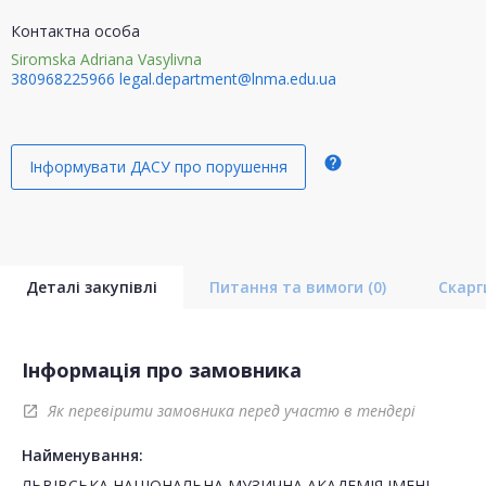
Контактна особа
Siromska Adriana Vasylivna
380968225966
legal.department@lnma.edu.ua
help
Інформувати ДАСУ про порушення
Деталі закупівлі
Питання та вимоги
(0)
Скар
Інформація про замовника
Як перевірити замовника перед участю в тендері
open_in_new
Найменування:
ЛЬВІВСЬКА НАЦІОНАЛЬНА МУЗИЧНА АКАДЕМІЯ ІМЕНІ