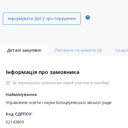
help
Інформувати ДАСУ про порушення
Деталі закупівлі
Питання та вимоги
(0)
Скар
Інформація про замовника
Як перевірити замовника перед участю в тендері
open_in_new
Найменування:
Управління освіти і науки Білоцерківської міської ради
Код ЄДРПОУ:
02143809