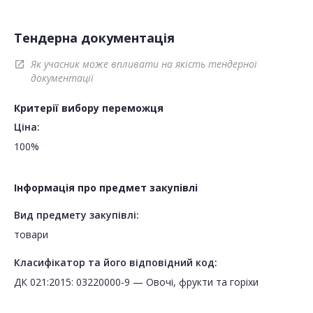
Тендерна документація
Як учасник може впливати на якість тендерної
open_in_new
документації
Критерії вибору переможця
Ціна:
100%
Інформація про предмет закупівлі
Вид предмету закупівлі:
товари
Класифікатор та його відповідний код:
ДК 021:2015: 03220000-9 — Овочі, фрукти та горіхи