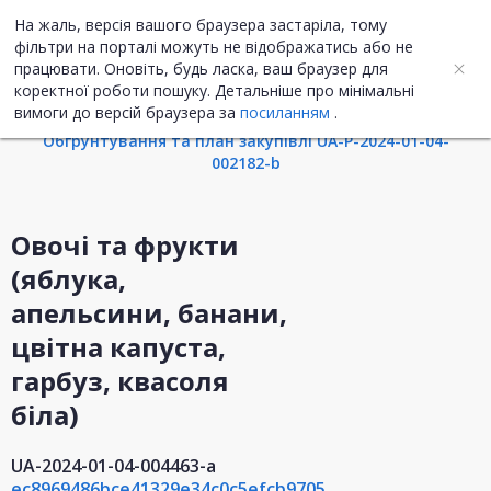
На жаль, версія вашого браузера застаріла, тому
UA
ENG
фільтри на порталі можуть не відображатись або не
працювати. Оновіть, будь ласка, ваш браузер для
коректної роботи пошуку. Детальніше про мінімальні
Інформація про закупівлю
вимоги до версій браузера за
посиланням
.
Обгрунтування та план закупівлі UA-P-2024-01-04-
002182-b
Овочі та фрукти
(яблука,
апельсини, банани,
цвітна капуста,
гарбуз, квасоля
біла)
UA-2024-01-04-004463-a
ec8969486bce41329e34c0c5efcb9705