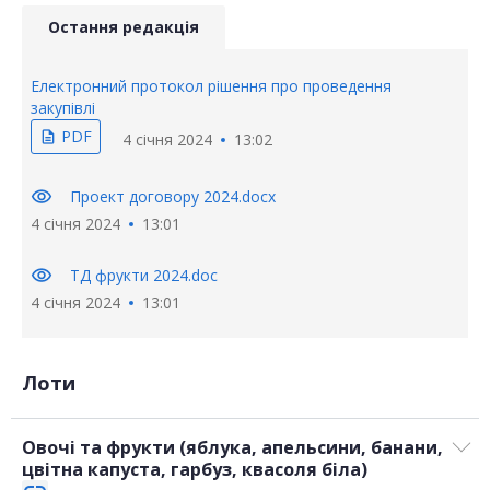
Остання редакція
Електронний протокол рішення про проведення
закупівлі
PDF
description
4 січня 2024
13:02
visibility
Проект договору 2024.docx
4 січня 2024
13:01
visibility
ТД фрукти 2024.doc
4 січня 2024
13:01
Лоти
Овочі та фрукти (яблука, апельсини, банани,
цвітна капуста, гарбуз, квасоля біла)