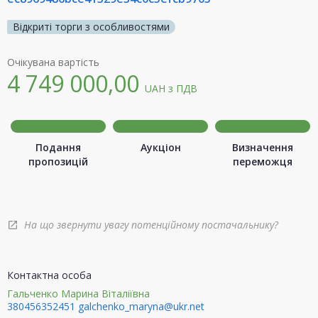
Відкриті торги з особливостями
Очікувана вартість
4 749 000,00
UAH
з ПДВ
Подання
Аукціон
Визначення
пропозицій
переможця
На що звернути увагу потенційному постачальнику?
open_in_new
Контактна особа
Гальченко Марина Віталіївна
380456352451
galchenko_maryna@ukr.net