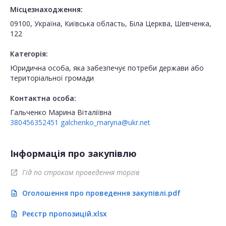
Місцезнаходження:
09100, Україна, Київська область, Біла Церква, Шевченка,
122
Категорія:
Юридична особа, яка забезпечує потреби держави або
територіальної громади
Контактна особа:
Гальченко Марина Віталіївна
380456352451
galchenko_maryna@ukr.net
Інформація про закупівлю
Гід по строкам проведення торгів
open_in_new
Оголошення про проведення закупівлі.pdf
description
Реєстр пропозицій.xlsx
description