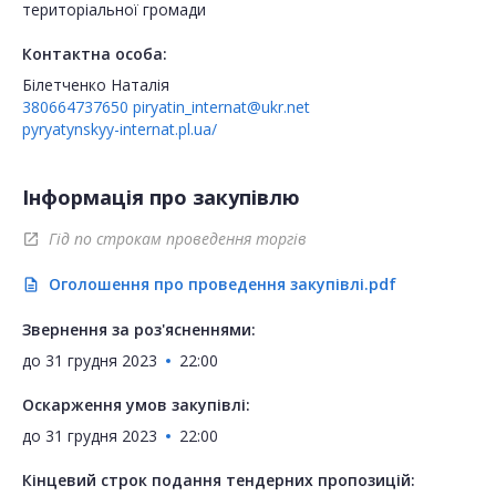
територіальної громади
Контактна особа:
Білетченко Наталія
380664737650
piryatin_internat@ukr.net
pyryatynskyy-internat.pl.ua/
Інформація про закупівлю
Гід по строкам проведення торгів
open_in_new
Оголошення про проведення закупівлі.pdf
description
Звернення за роз'ясненнями:
до
31 грудня 2023
22:00
Оскарження умов закупівлі:
до
31 грудня 2023
22:00
Кінцевий строк подання тендерних пропозицій: