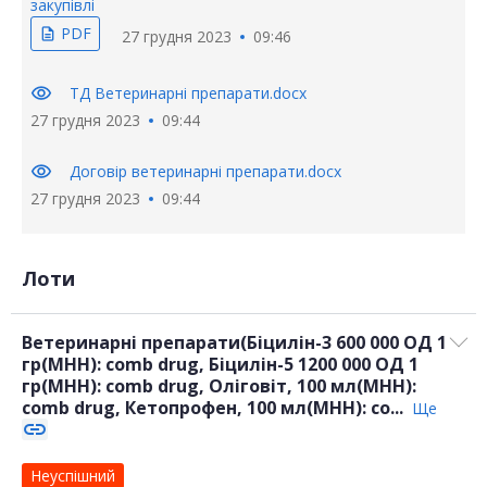
закупівлі
PDF
description
27 грудня 2023
09:46
visibility
ТД Ветеринарні препарати.docx
27 грудня 2023
09:44
visibility
Договір ветеринарні препарати.docx
27 грудня 2023
09:44
Лоти
Ветеринарні препарати(Біцилін-3 600 000 ОД 1
гр(МНН): сomb drug, Біцилін-5 1200 000 ОД 1
гр(МНН): сomb drug, Оліговіт, 100 мл(МНН):
сomb drug, Кетопрофен, 100 мл(МНН): сo...
Ще
link
Неуспішний