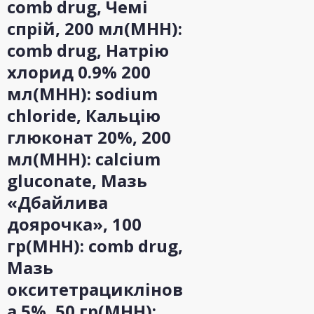
сomb drug, Чемі
спрій, 200 мл(МНН):
сomb drug, Натрію
хлорид 0.9% 200
мл(МНН): sodium
chloride, Кальцію
глюконат 20%, 200
мл(МНН): calcium
gluconate, Мазь
«Дбайлива
доярочка», 100
гр(МНН): сomb drug,
Мазь
окситетрациклінов
а 5%, 50 гр(МНН):