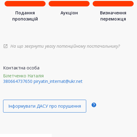
Подання
Аукціон
Визначення
пропозицій
переможця
На що звернути увагу потенційному постачальнику?
open_in_new
Контактна особа
Білетченко Наталія
380664737650
piryatin_internat@ukr.net
help
Інформувати ДАСУ про порушення