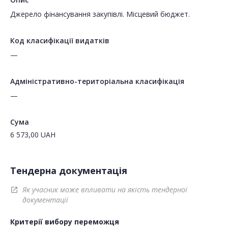
Джерело фінансування закупівлі. Місцевий бюджет.
Код класифікації видатків
—
Адміністративно-територіальна класифікація
—
Сума
6 573,00
UAH
Тендерна документація
Як учасник може впливати на якість тендерної
open_in_new
документації
Критерії вибору переможця