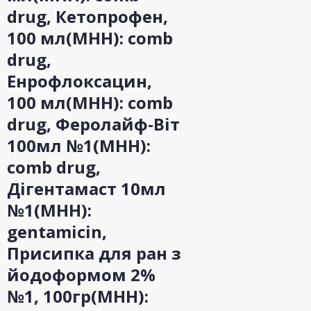
drug, Кетопрофен,
100 мл(МНН): сomb
drug,
Енрофлоксацин,
100 мл(МНН): сomb
drug, Феролайф-Віт
100мл №1(МНН):
сomb drug,
Дігентамаст 10мл
№1(МНН):
gentamicin,
Присипка для ран з
йодоформом 2%
№1, 100гр(МНН):