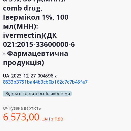
сomb drug,
Івермікол 1%, 100
мл(МНН):
ivermectin)(ДК
021:2015-33600000-6
- Фармацевтична
продукція)
UA-2023-12-27-004596-a
8533b3751ba44b3cb0b162c7c7b45fa7
Відкриті торги з особливостями
Очікувана вартість
6 573,00
UAH
з ПДВ