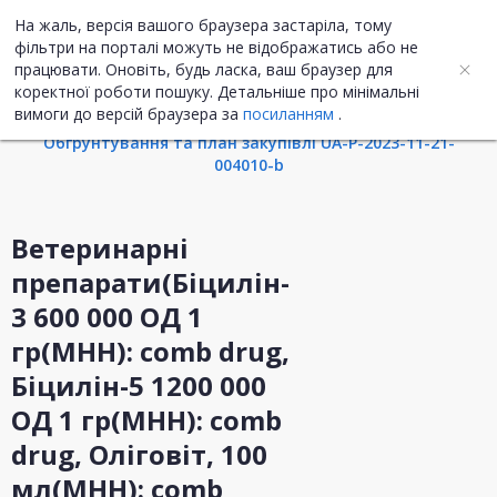
На жаль, версія вашого браузера застаріла, тому
UA
ENG
фільтри на порталі можуть не відображатись або не
працювати. Оновіть, будь ласка, ваш браузер для
коректної роботи пошуку. Детальніше про мінімальні
Інформація про закупівлю
вимоги до версій браузера за
посиланням
.
Обгрунтування та план закупівлі UA-P-2023-11-21-
004010-b
Ветеринарні
препарати(Біцилін-
3 600 000 ОД 1
гр(МНН): сomb drug,
Біцилін-5 1200 000
ОД 1 гр(МНН): сomb
drug, Оліговіт, 100
мл(МНН): сomb