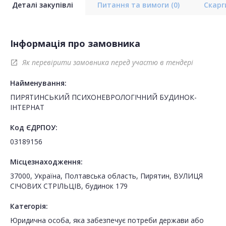
Деталі закупівлі
Питання та вимоги
(0)
Скар
Інформація про замовника
Як перевірити замовника перед участю в тендері
open_in_new
Найменування:
ПИРЯТИНСЬКИЙ ПСИХОНЕВРОЛОГІЧНИЙ БУДИНОК-
ІНТЕРНАТ
Код ЄДРПОУ:
03189156
Місцезнаходження:
37000, Україна, Полтавська область, Пирятин, ВУЛИЦЯ
СІЧОВИХ СТРІЛЬЦІВ, будинок 179
Категорія:
Юридична особа, яка забезпечує потреби держави або