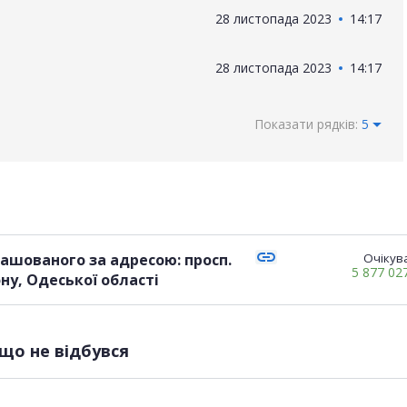
28 листопада 2023
14:17
28 листопада 2023
14:17
Показати рядків:
5
link
ашованого за адресою: просп.
Очікува
5 877 02
ну, Одеської області
що не відбувся