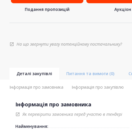
Подання пропозицій
Аукціон
На що звернути увагу потенційному постачальнику?
open_in_new
Деталі закупівлі
Питання та вимоги
(0)
С
Інформація про замовника
Інформація про закупівлю
Інформація про замовника
Як перевірити замовника перед участю в тендері
open_in_new
Найменування: