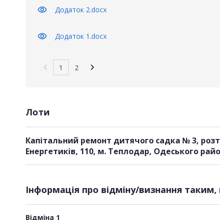
visibility
Додаток 2.docx
visibility
Додаток 1.docx
1
2
Лоти
Капітальний ремонт дитячого садка № 3, розт
Енергетиків, 110, м. Теплодар, Одеського райо
Інформація про відміну/визнання таким, 
Відміна 1