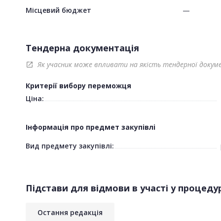
Місцевий бюджет
—
Тендерна документація
Як учасник може впливати на якість тендерної докум
open_in_new
Критерії вибору переможця
Ціна:
Інформація про предмет закупівлі
Вид предмету закупівлі:
Підстави для відмови в участі у процедур
Остання редакція