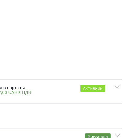
на вартість:
Активний
7,00
UAH
з ПДВ
Виконано