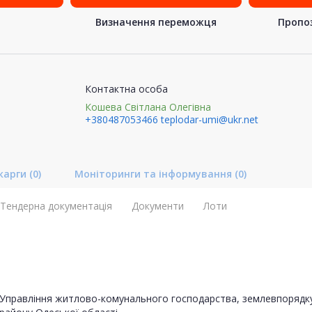
Визначення переможця
Пропоз
Контактна особа
Кошева Світлана Олегівна
+380487053466
teplodar-umi@ukr.net
карги
(0)
Моніторинги та інформування
(0)
Тендерна документація
Документи
Лоти
Управління житлово-комунального господарства, землевпорядку