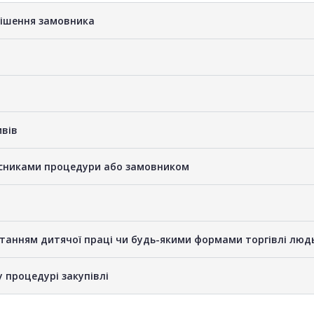
рішення замовника
ивів
часниками процедури або замовником
станням дитячої праці чи будь-якими формами торгівлі люд
у процедурі закупівлі