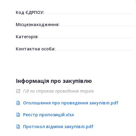
Код ЄДРПОУ:
Місцезнаходження:
Категорія:
Контактна особа:
Інформація про закупівлю
Гід по строкам проведення торгів
open_in_new
Оголошення про проведення закупівлі.pdf
description
Реєстр пропозицій.xlsx
description
Протокол відміни закупівлі.pdf
description