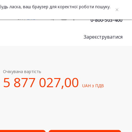
будь ласка, ваш браузер для коректної роботи пошуку.
Служба підтримки
UA
ENG
0-800-503-400
Зареєструватися
Очікувана вартість
5 877 027,00
UAH
з ПДВ