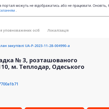
на порталі можуть не відображатись або не працювати. Оновіть, 
силанням
.
я уповноважених осіб
Локалізація
лан закупівлі UA-P-2023-11-28-004990-a
адка № 3, розташованого
110, м. Теплодар, Одеського
7700a1b71