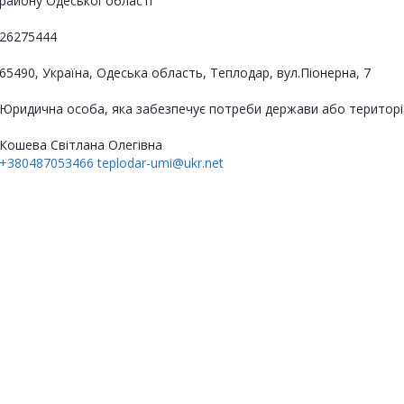
району Одеської області
26275444
65490, Україна, Одеська область, Теплодар, вул.Піонерна, 7
Юридична особа, яка забезпечує потреби держави або територі
Кошева Світлана Олегівна
+380487053466
teplodar-umi@ukr.net