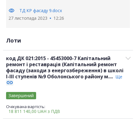
visibility
ТД КР фасаду 9.docx
27 листопада 2023
12:26
Лоти
код ДК 021:2015 - 45453000-7 Капітальний
ремонт і реставрація (Капітальний ремонт
фасаду (заходи з енергозбереження) в школі
І-ІІІ ступенів №9 Оболонського району м....
Ще
link
Завершений
Очікувана вартість:
18 811 140,00
UAH
з ПДВ