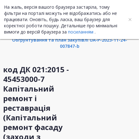
На жаль, версія вашого браузера застаріла, тому
UA
ENG
фільтри на порталі можуть не відображатись або не
працювати. Оновіть, будь ласка, ваш браузер для
коректної роботи пошуку. Детальніше про мінімальні
Інформація про закупівлю
вимоги до версій браузера за
посиланням
.
Обгрунтування та план закупівлі UA-P-2023-11-24-
007847-b
код ДК 021:2015 -
45453000-7
Капітальний
ремонт і
реставрація
(Капітальний
ремонт фасаду
(заходи з