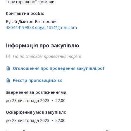
територіальної громади
Контактна особа:
Бугай Дмитро Вікторович
380444199838
dugaj.103@gmail.com
Інформація про закупівлю
Гід по строкам проведення торгів
open_in_new
Оголошення про проведення закупівлі.pdf
description
Реєстр пропозицій.xlsx
description
Звернення за роз'ясненнями:
до
28 листопада 2023
22:00
Оскарження умов закупівлі:
до
28 листопада 2023
22:00