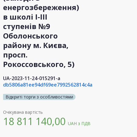
енергозбереження)
в школі І-ІІІ
ступенів №9
Оболонського
району м. Києва,
просп.
Рокоссовського, 5)
UA-2023-11-24-015291-a
db5806a81ee94df69ee7992562814c4a
Відкриті торги з особливостями
Очікувана вартість
18 811 140,00
UAH
з ПДВ