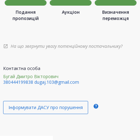
Подання
Аукціон
Визначення
пропозицій
переможця
На що звернути увагу потенційному постачальнику?
open_in_new
Контактна особа
Бугай Дмитро Вікторович
380444199838
dugaj.103@gmail.com
help
Інформувати ДАСУ про порушення