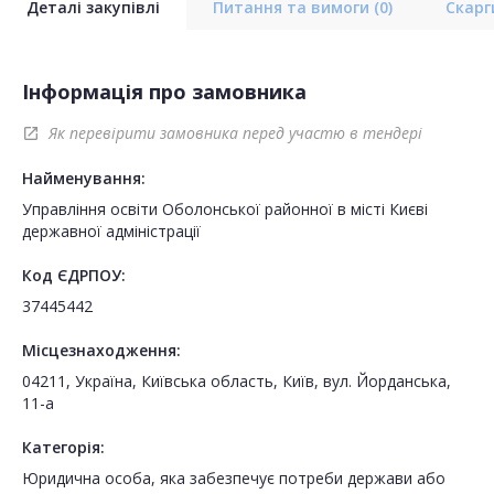
Деталі закупівлі
Питання та вимоги
(0)
Скар
Інформація про замовника
Як перевірити замовника перед участю в тендері
open_in_new
Найменування:
Управління освіти Оболонської районної в місті Києві
державної адміністрації
Код ЄДРПОУ:
37445442
Місцезнаходження:
04211, Україна, Київська область, Київ, вул. Йорданська,
11-а
Категорія:
Юридична особа, яка забезпечує потреби держави або