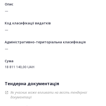
Опис
—
Код класифікації видатків
—
Адміністративно-територіальна класифікація
—
Сума
18 811 140,00
UAH
Тендерна документація
Як учасник може впливати на якість тендерної
open_in_new
документації