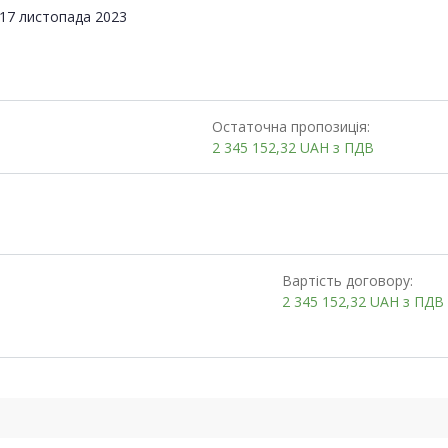
17 листопада 2023
Остаточна пропозиція:
2 345 152,32
UAH
з ПДВ
Вартість договору:
2 345 152,32
UAH
з ПДВ