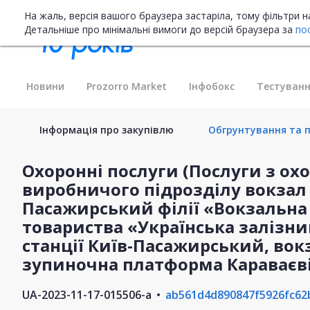
На жаль, версія вашого браузера застаріла, тому фільтри 
Детальніше про мінімальні вимоги до версій браузера за
по
Новини
Prozorro Market
Інфобокс
Тестуванн
Інформація про закупівлю
Обгрунтування та п
Охоронні послуги (Послуги з охо
виробничого підрозділу вокзал с
Пасажирський філії «Вокзальна
товариства «Українська залізн
станції Київ-Пасажирський, вок
зупиночна платформа Караваєві
UA-2023-11-17-015506-a
ab561d4d890847f5926fc62