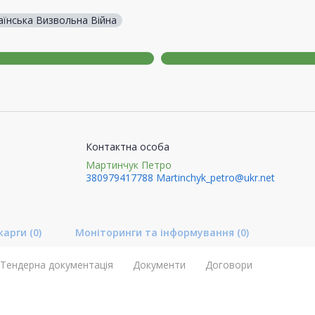
аїнська Визвольна Війна
Контактна особа
Мартинчук Петро
380979417788
Martinchyk_petro@ukr.net
карги
(0)
Моніторинги та інформування
(0)
Тендерна документація
Документи
Договори