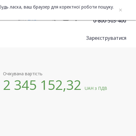
будь ласка, ваш браузер для коректної роботи пошуку.
Служба підтримки
UA
ENG
0-800-503-400
Зареєструватися
Очікувана вартість
2 345 152,32
UAH
з ПДВ