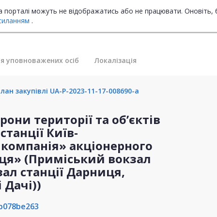
на порталі можуть не відображатись або не працювати. Оновіть, 
силанням
.
я уповноважених осіб
Локалізація
лан закупівлі UA-P-2023-11-17-008690-a
рони території та об’єктів
танції Київ-
 компанія» акціонерного
иця» (Приміський вокзал
зал станції Дарниця,
 Дачі))
b078be263