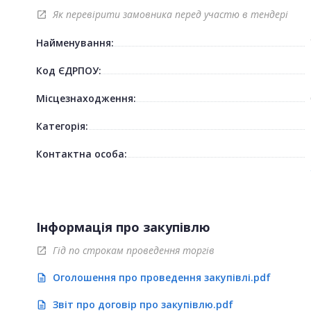
Як перевірити замовника перед участю в тендері
open_in_new
Найменування:
Код ЄДРПОУ:
Місцезнаходження:
Категорія:
Контактна особа:
Інформація про закупівлю
Гід по строкам проведення торгів
open_in_new
Оголошення про проведення закупівлі.pdf
description
Звіт про договір про закупівлю.pdf
description