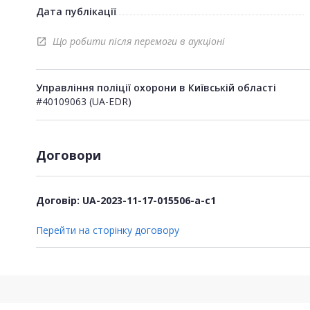
Дата публікації
Що робити після перемоги в аукціоні
open_in_new
Управління поліції охорони в Київській області
#40109063 (UA-EDR)
Договори
Договір: UA-2023-11-17-015506-a-c1
Перейти на сторінку договору