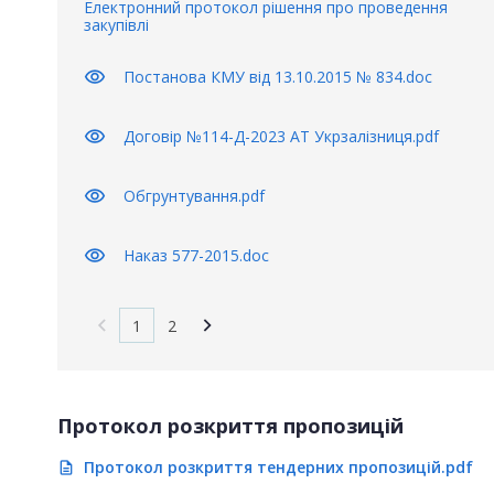
Електронний протокол рішення про проведення
закупівлі
visibility
Постанова КМУ від 13.10.2015 № 834.doc
visibility
Договір №114-Д-2023 АТ Укрзалізниця.pdf
visibility
Обгрунтування.pdf
visibility
Наказ 577-2015.doc
1
2
Протокол розкриття пропозицій
Протокол розкриття тендерних пропозицій.pdf
description