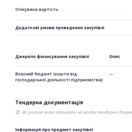
Очікувана вартість:
Додаткові умови проведення закупівлі
Джерело фінансування закупівлі
Опис
Власний бюджет (кошти від
—
господарської діяльності підприємства)
Тендерна документація
Як учасник може впливати на якість тендерної докум
open_in_new
Інформація про предмет закупівлі