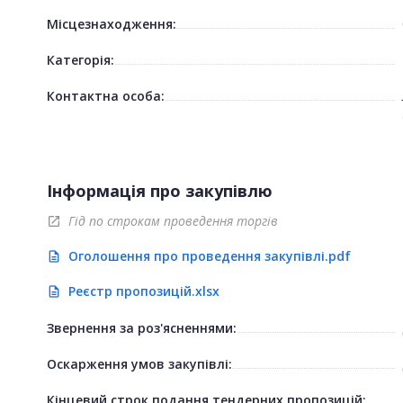
Місцезнаходження:
Категорія:
Контактна особа:
Інформація про закупівлю
Гід по строкам проведення торгів
open_in_new
Оголошення про проведення закупівлі.pdf
description
Реєстр пропозицій.xlsx
description
Звернення за роз'ясненнями:
Оскарження умов закупівлі:
Кінцевий строк подання тендерних пропозицій: