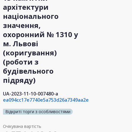
архітектури
національного
значення,
охоронний № 1310 у
м. Львові
(коригування)
(роботи з
будівельного
підряду)
UA-2023-11-10-007480-a
ea094cc17e7740e5a753d26a7349aa2e
Відкриті торги з особливостями
Очікувана вартість