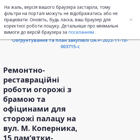
На жаль, версія вашого браузера застаріла, тому
UA
ENG
фільтри на порталі можуть не відображатись або не
працювати. Оновіть, будь ласка, ваш браузер для
коректної роботи пошуку. Детальніше про мінімальні
Інформація про закупівлю
вимоги до версій браузера за
посиланням
.
Обгрунтування та план закупівлі UA-P-2023-11-10-
003715-c
Ремонтно-
реставраційні
роботи огорожі з
брамою та
офіцинами для
сторожі палацу на
вул. М. Коперника,
15 пам’ятки-