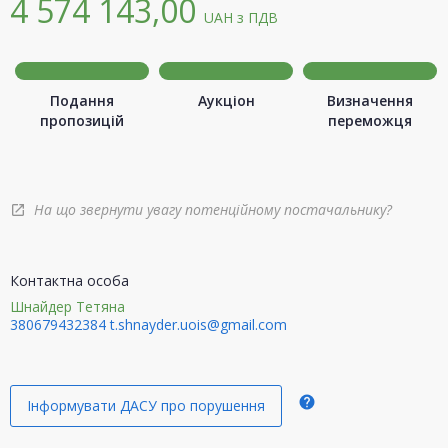
4 574 143,00
UAH
з ПДВ
Подання
Аукціон
Визначення
пропозицій
переможця
На що звернути увагу потенційному постачальнику?
open_in_new
Контактна особа
Шнайдер Тетяна
380679432384
t.shnayder.uois@gmail.com
help
Інформувати ДАСУ про порушення