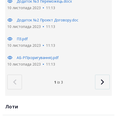
visibility
Додаток №3 Переможець.docx
10 листопада 2023
11:13
visibility
Додаток №2 Проект Договору.doc
10 листопада 2023
11:13
visibility
ПЗ.pdf
10 листопада 2023
11:13
visibility
АБ-РП(коригування).pdf
10 листопада 2023
11:13
1
із 3
Лоти