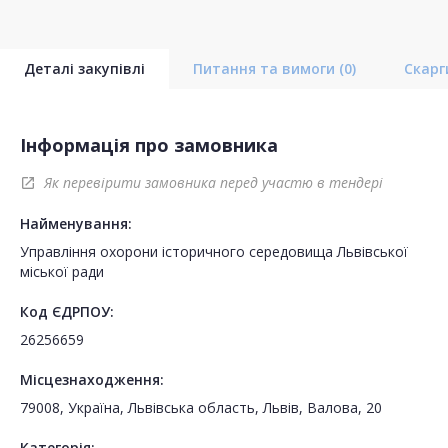
Деталі закупівлі
Питання та вимоги
(0)
Скар
Інформація про замовника
Як перевірити замовника перед участю в тендері
open_in_new
Найменування:
Управління охорони історичного середовища Львівської
міської ради
Код ЄДРПОУ:
26256659
Місцезнаходження:
79008, Україна, Львівська область, Львів, Валова, 20
Категорія: