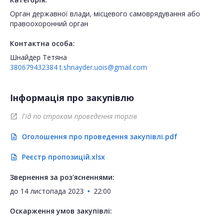
Орган державної влади, місцевого самоврядування або
правоохоронний орган
Контактна особа:
Шнайдер Тетяна
380679432384
t.shnayder.uois@gmail.com
Інформація про закупівлю
Гід по строкам проведення торгів
open_in_new
Оголошення про проведення закупівлі.pdf
description
Реєстр пропозицій.xlsx
description
Звернення за роз'ясненнями:
до
14 листопада 2023
22:00
Оскарження умов закупівлі: