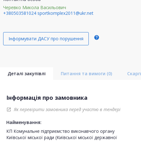
Черевко Микола Васильович
+380503581024
sportkomplex2011@ukr.net
help
Інформувати ДАСУ про порушення
Деталі закупівлі
Питання та вимоги
(0)
Скар
Інформація про замовника
Як перевірити замовника перед участю в тендері
open_in_new
Найменування:
КП Комунальне підприємство виконавчого органу
Київської міської ради (Київської міської державної