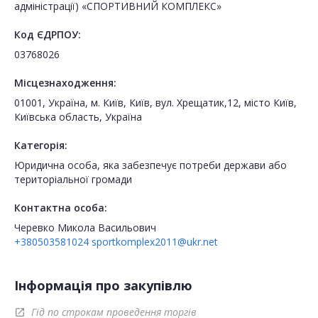
адміністрації) «СПОРТИВНИЙ КОМПЛЕКС»
Код ЄДРПОУ:
03768026
Місцезнаходження:
01001, Україна, м. Київ, Київ, вул. Хрещатик,12, місто Київ,
Київська область, Україна
Категорія:
Юридична особа, яка забезпечує потреби держави або
територіальної громади
Контактна особа:
Черевко Микола Васильович
+380503581024
sportkomplex2011@ukr.net
Інформація про закупівлю
Гід по строкам проведення торгів
open_in_new