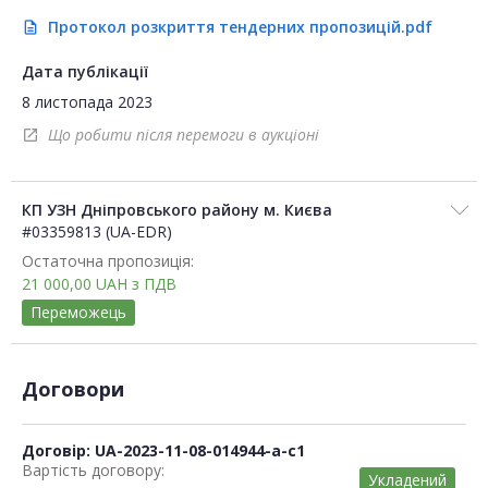
Протокол розкриття тендерних пропозицій.pdf
description
Дата публікації
8 листопада 2023
Що робити після перемоги в аукціоні
open_in_new
КП УЗН Дніпровського району м. Києва
#03359813 (UA-EDR)
Остаточна пропозиція:
21 000,00
UAH
з ПДВ
Переможець
Договори
Договір: UA-2023-11-08-014944-a-c1
Вартість договору:
Укладений