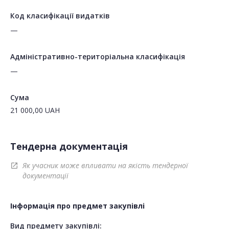
Код класифікації видатків
—
Адміністративно-територіальна класифікація
—
Сума
21 000,00
UAH
Тендерна документація
Як учасник може впливати на якість тендерної
open_in_new
документації
Інформація про предмет закупівлі
Вид предмету закупівлі: