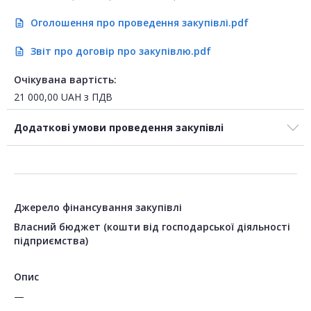
Оголошення про проведення закупівлі.pdf
description
Звіт про договір про закупівлю.pdf
description
Очікувана вартість:
21 000,00
UAH
з ПДВ
Додаткові умови проведення закупівлі
Джерело фінансування закупівлі
Власний бюджет (кошти від господарської діяльності
підприємства)
Опис
—