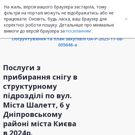
На жаль, версія вашого браузера застаріла, тому
UA
ENG
фільтри на порталі можуть не відображатись або не
працювати. Оновіть, будь ласка, ваш браузер для
коректної роботи пошуку. Детальніше про мінімальні
Інформація про закупівлю
вимоги до версій браузера за
посиланням
.
Обгрунтування та план закупівлі UA-P-2023-11-08-
005648-a
Послуги з
прибирання снігу в
структурному
підрозділі по вул.
Міста Шалетт, 6 у
Дніпровському
районі міста Києва
в 2024р.