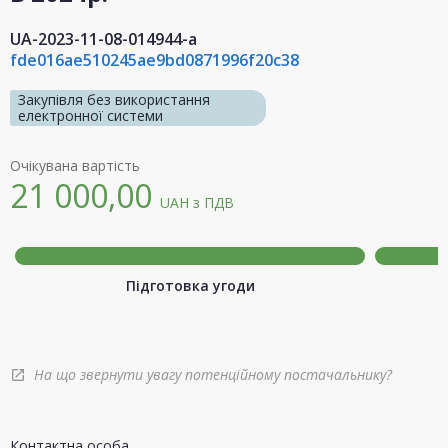
UA-2023-11-08-014944-a
fde016ae510245ae9bd0871996f20c38
Закупівля без використання
електронної системи
Очікувана вартість
21 000,00
UAH
з ПДВ
Підготовка угоди
На що звернути увагу потенційному постачальнику?
open_in_new
Контактна особа