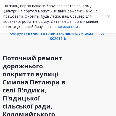
На жаль, версія вашого браузера застаріла, тому
UA
ENG
фільтри на порталі можуть не відображатись або не
працювати. Оновіть, будь ласка, ваш браузер для
коректної роботи пошуку. Детальніше про мінімальні
Інформація про закупівлю
вимоги до версій браузера за
посиланням
.
Обгрунтування та план закупівлі UA-P-2023-11-07-
002017-b
Поточний ремонт
дорожнього
покриття вулиці
Симона Петлюри в
селі П'ядики,
П'ядицької
сільської ради,
Коломийського