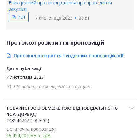
Електронний протокол рішення про проведення
закупівлі
PDF
description
7 листопада 2023
08:51
Протокол розкриття пропозицій
Протокол розкриття тендерних пропозицій.pdf
description
Дата публікації
7 листопада 2023
Що робити після перемоги в аукціоні
open_in_new
ТОВАРИСТВО З ОБМЕЖЕНОЮ ВІДПОВІДАЛЬНІСТЮ
"ЮА-ДОРБУД"
#43544747 (UA-EDR)
Остаточна пропозиція:
96 454,00
UAH
з ПДВ