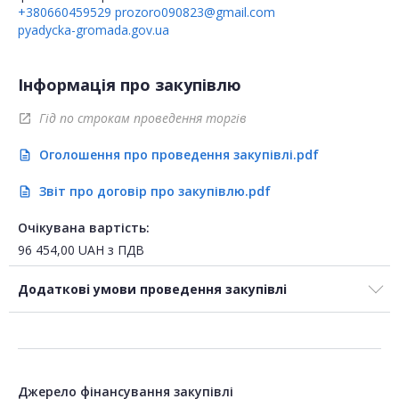
+380660459529
prozoro090823@gmail.com
pyadycka-gromada.gov.ua
Інформація про закупівлю
Гід по строкам проведення торгів
open_in_new
Оголошення про проведення закупівлі.pdf
description
Звіт про договір про закупівлю.pdf
description
Очікувана вартість:
96 454,00
UAH
з ПДВ
Додаткові умови проведення закупівлі
Джерело фінансування закупівлі