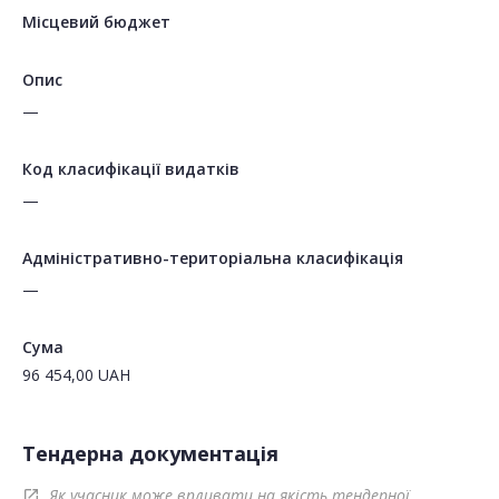
Місцевий бюджет
Опис
—
Код класифікації видатків
—
Адміністративно-територіальна класифікація
—
Сума
96 454,00
UAH
Тендерна документація
Як учасник може впливати на якість тендерної
open_in_new