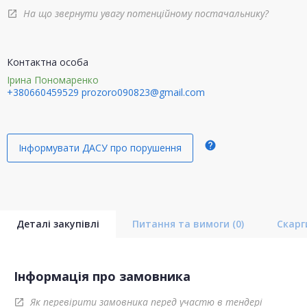
На що звернути увагу потенційному постачальнику?
open_in_new
Контактна особа
Ірина Пономаренко
+380660459529
prozoro090823@gmail.com
help
Інформувати ДАСУ про порушення
Деталі закупівлі
Питання та вимоги
(0)
Скар
Інформація про замовника
Як перевірити замовника перед участю в тендері
open_in_new