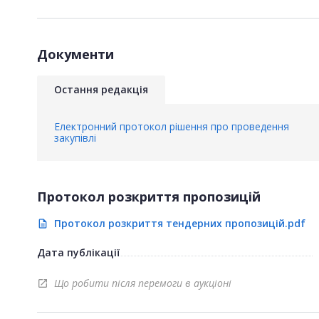
Документи
Остання редакція
Електронний протокол рішення про проведення
закупівлі
Протокол розкриття пропозицій
Протокол розкриття тендерних пропозицій.pdf
description
Дата публікації
Що робити після перемоги в аукціоні
open_in_new