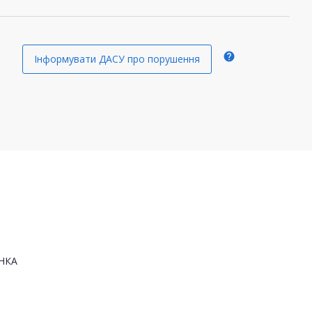
help
Інформувати ДАСУ про порушення
НКА