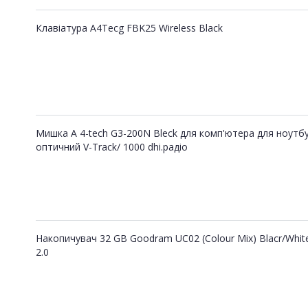
Клавіатура А4Tecg FBK25 Wireless Black
Мишка A 4-tech G3-200N Bleck для комп'ютера для ноутб
оптичний V-Track/ 1000 dhi.радіо
Накопичувач 32 GB Goodram UC02 (Colour Mix) Blacr/Whit
2.0