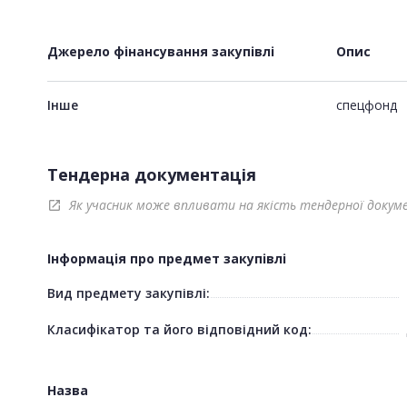
Джерело фінансування закупівлі
Опис
Інше
спецфонд
Тендерна документація
Як учасник може впливати на якість тендерної докум
open_in_new
Інформація про предмет закупівлі
Вид предмету закупівлі:
Класифікатор та його відповідний код:
Назва