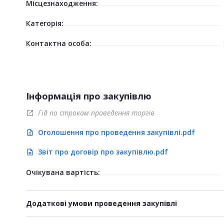
Місцезнаходження:
Категорія:
Контактна особа:
Інформація про закупівлю
Гід по строкам проведення торгів
open_in_new
Оголошення про проведення закупівлі.pdf
description
Звіт про договір про закупівлю.pdf
description
Очікувана вартість:
Додаткові умови проведення закупівлі