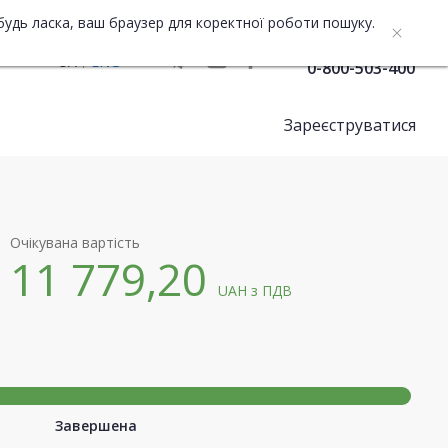
будь ласка, ваш браузер для коректної роботи пошуку.
Служба підтримки
UA
ENG
0-800-503-400
Зареєструватися
Очікувана вартість
11 779,20
UAH
з ПДВ
Завершена