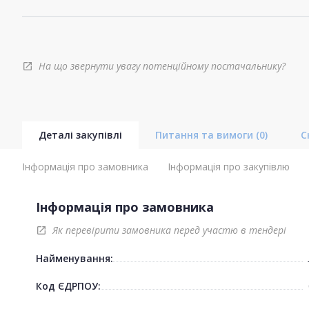
На що звернути увагу потенційному постачальнику?
open_in_new
Деталі закупівлі
Питання та вимоги
(0)
С
Інформація про замовника
Інформація про закупівлю
Інформація про замовника
Як перевірити замовника перед участю в тендері
open_in_new
Найменування:
Код ЄДРПОУ: