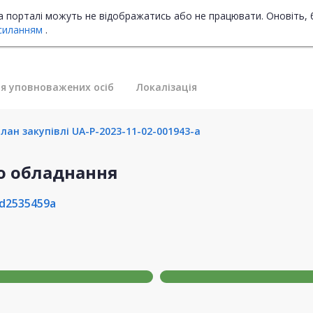
на порталі можуть не відображатись або не працювати. Оновіть, 
силанням
.
я уповноважених осіб
Локалізація
лан закупівлі UA-P-2023-11-02-001943-a
о обладнання
d2535459a