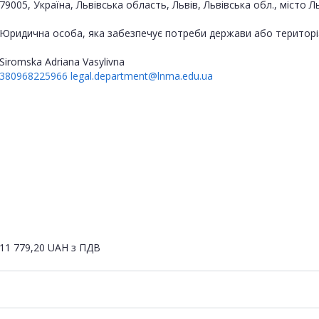
79005, Україна, Львівська область, Львів, Львівська обл., міст
Юридична особа, яка забезпечує потреби держави або територі
Siromska Adriana Vasylivna
380968225966
legal.department@lnma.edu.ua
11 779,20
UAH
з ПДВ