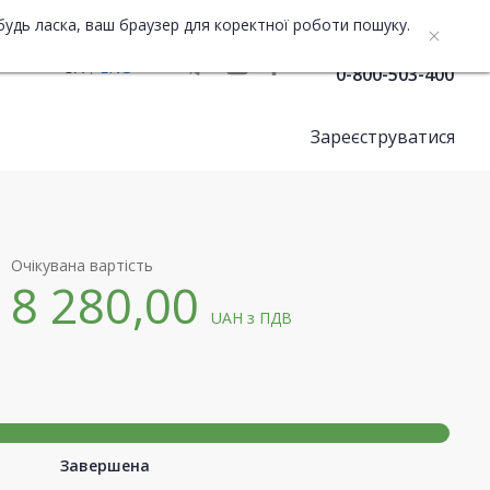
будь ласка, ваш браузер для коректної роботи пошуку.
Служба підтримки
UA
ENG
0-800-503-400
Зареєструватися
Очікувана вартість
8 280,00
UAH
з ПДВ
Завершена