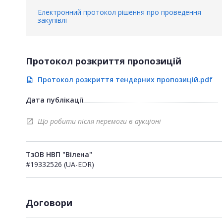
Електронний протокол рішення про проведення
закупівлі
Протокол розкриття пропозицій
Протокол розкриття тендерних пропозицій.pdf
description
Дата публікації
Що робити після перемоги в аукціоні
open_in_new
ТзОВ НВП "Вілена"
#19332526 (UA-EDR)
Договори