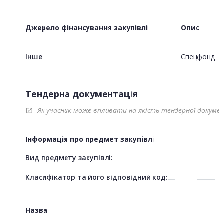
Джерело фінансування закупівлі
Опис
Інше
Спецфонд
Тендерна документація
Як учасник може впливати на якість тендерної докум
open_in_new
Інформація про предмет закупівлі
Вид предмету закупівлі:
Класифікатор та його відповідний код:
Назва