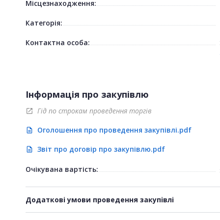
Місцезнаходження:
Категорія:
Контактна особа:
Інформація про закупівлю
Гід по строкам проведення торгів
open_in_new
Оголошення про проведення закупівлі.pdf
description
Звіт про договір про закупівлю.pdf
description
Очікувана вартість:
Додаткові умови проведення закупівлі