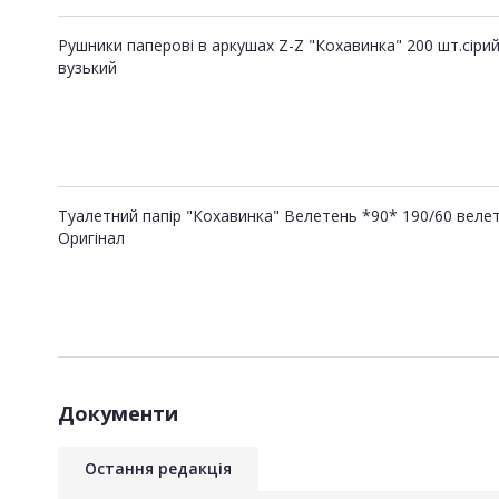
Рушники паперові в аркушах Z-Z "Кохавинка" 200 шт.сіри
вузький
Туалетний папір "Кохавинка" Велетень *90* 190/60 веле
Оригінал
Документи
Остання редакція