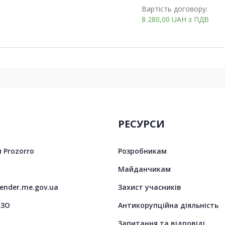
Вартість договору:
8 280,00
UAH
з ПДВ
РЕСУРСИ
 Prozorro
Розробникам
Майданчикам
tender.me.gov.ua
Захист учасників
ЦЗО
Антикорупційна діяльність
Запитання та відповіді