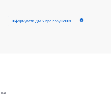
help
Інформувати ДАСУ про порушення
НКА