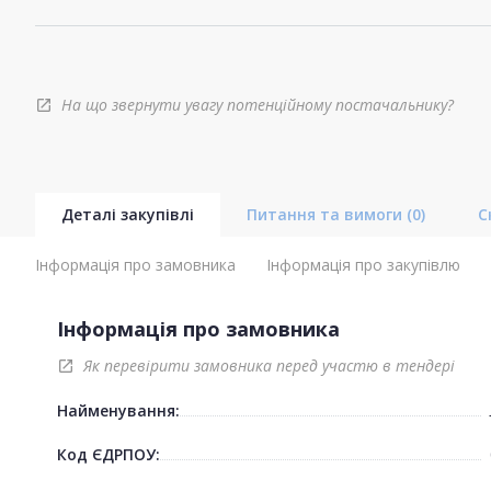
На що звернути увагу потенційному постачальнику?
open_in_new
Деталі закупівлі
Питання та вимоги
(0)
С
Інформація про замовника
Інформація про закупівлю
Інформація про замовника
Як перевірити замовника перед участю в тендері
open_in_new
Найменування:
Код ЄДРПОУ: