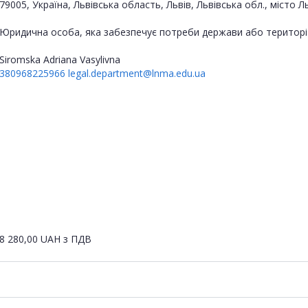
79005, Україна, Львівська область, Львів, Львівська обл., міст
Юридична особа, яка забезпечує потреби держави або територі
Siromska Adriana Vasylivna
380968225966
legal.department@lnma.edu.ua
8 280,00
UAH
з ПДВ