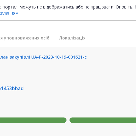
на порталі можуть не відображатись або не працювати. Оновіть, 
силанням
.
я уповноважених осіб
Локалізація
ан закупівлі UA-P-2023-10-19-001621-c
51453bbad