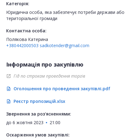
Категорія:
Юридична особа, яка забезпечує потреби держави або
територіальної громади
Контактна особа:
Полякова Катерина
+380442000503
sadkotender@gmail.com
Інформація про закупівлю
Гід по строкам проведення торгів
open_in_new
Оголошення про проведення закупівлі.pdf
description
Реєстр пропозицій.xlsx
description
Звернення за роз'ясненнями:
до
6 жовтня 2023
21:00
Оскарження умов закупівлі: