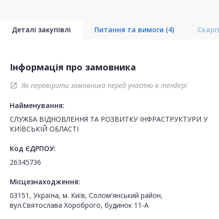
Деталі закупівлі
Питання та вимоги
(4)
Скар
Інформація про замовника
Як перевірити замовника перед участю в тендері
open_in_new
Найменування:
СЛУЖБА ВІДНОВЛЕННЯ ТА РОЗВИТКУ ІНФРАСТРУКТУРИ У
КИЇВСЬКІЙ ОБЛАСТІ
Код ЄДРПОУ:
26345736
Місцезнаходження:
03151, Україна, м. Київ, Солом'янський район,
вул.Святослава Хороброго, будинок 11-А