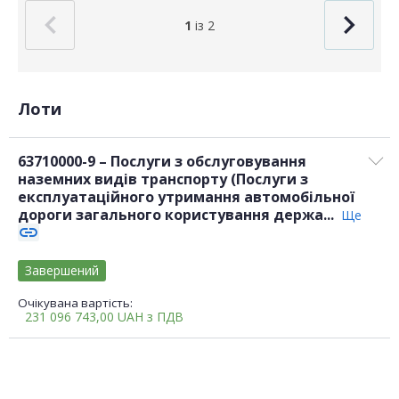
1
із 2
Лоти
63710000-9 – Послуги з обслуговування
наземних видів транспорту (Послуги з
експлуатаційного утримання автомобільної
дороги загального користування держа...
Ще
link
Завершений
Очікувана вартість:
231 096 743,00
UAH
з ПДВ