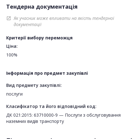
Тендерна документація
Як учасник може впливати на якість тендерної
open_in_new
документації
Критерії вибору переможця
Ціна:
100%
Інформація про предмет закупівлі
Вид предмету закупівлі:
послуги
Класифікатор та його відповідний код:
ДК 021:2015: 63710000-9 — Послуги з обслуговування
наземних видів транспорту