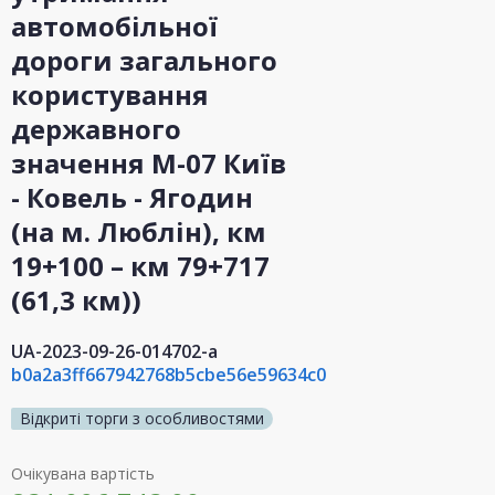
автомобільної
дороги загального
користування
державного
значення М-07 Київ
- Ковель - Ягодин
(на м. Люблін), км
19+100 – км 79+717
(61,3 км))
UA-2023-09-26-014702-a
b0a2a3ff667942768b5cbe56e59634c0
Відкриті торги з особливостями
Очікувана вартість