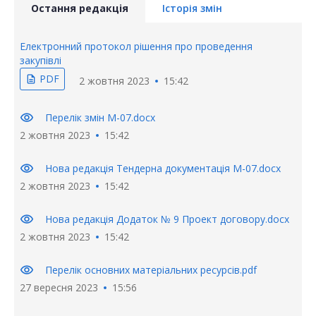
Остання редакція
Історія змін
Електронний протокол рішення про проведення
закупівлі
PDF
description
2 жовтня 2023
15:42
visibility
Перелік змін М-07.docx
2 жовтня 2023
15:42
visibility
Нова редакція Тендерна документація М-07.docx
2 жовтня 2023
15:42
visibility
Нова редакція Додаток № 9 Проект договору.docx
2 жовтня 2023
15:42
visibility
Перелік основних матеріальних ресурсів.pdf
27 вересня 2023
15:56