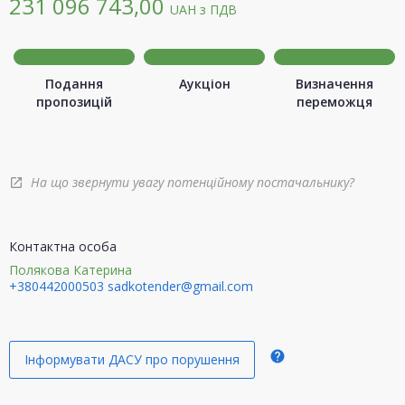
231 096 743,00
UAH
з ПДВ
Подання
Аукціон
Визначення
пропозицій
переможця
На що звернути увагу потенційному постачальнику?
open_in_new
Контактна особа
Полякова Катерина
+380442000503
sadkotender@gmail.com
help
Інформувати ДАСУ про порушення