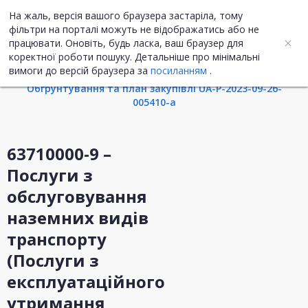
На жаль, версія вашого браузера застаріла, тому
UA
ENG
фільтри на порталі можуть не відображатись або не
працювати. Оновіть, будь ласка, ваш браузер для
коректної роботи пошуку. Детальніше про мінімальні
Інформація про закупівлю
вимоги до версій браузера за
посиланням
.
Обгрунтування та план закупівлі UA-P-2023-09-26-
005410-a
63710000-9 –
Послуги з
обслуговування
наземних видів
транспорту
(Послуги з
експлуатаційного
утримання