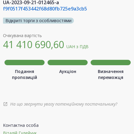
UA-2023-09-21-012465-a
f9f0517f453442f68d80fb725e9a3cb5
Відкриті торги з особливостями
Очікувана вартість
41 410 690,60
UAH
з ПДВ
Подання
Аукціон
Визначення
пропозицій
переможця
На що звернути увагу потенційному постачальнику?
open_in_new
Контактна особа
Віталій Гулейчук