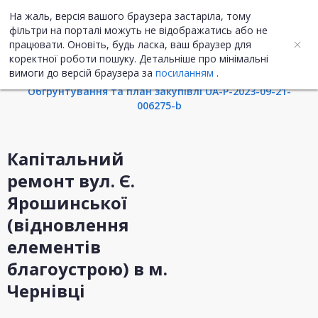
На жаль, версія вашого браузера застаріла, тому
UA
ENG
фільтри на порталі можуть не відображатись або не
працювати. Оновіть, будь ласка, ваш браузер для
коректної роботи пошуку. Детальніше про мінімальні
Інформація про закупівлю
вимоги до версій браузера за
посиланням
.
Обгрунтування та план закупівлі UA-P-2023-09-21-
006275-b
Капітальний
ремонт вул. Є.
Ярошинської
(відновлення
елементів
благоустрою) в м.
Чернівці