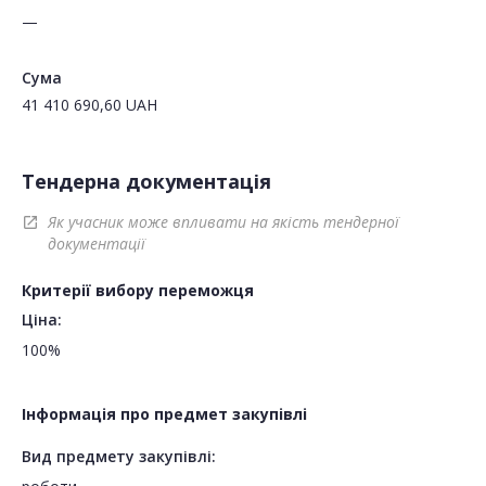
—
Сума
41 410 690,60
UAH
Тендерна документація
Як учасник може впливати на якість тендерної
open_in_new
документації
Критерії вибору переможця
Ціна:
100%
Інформація про предмет закупівлі
Вид предмету закупівлі: