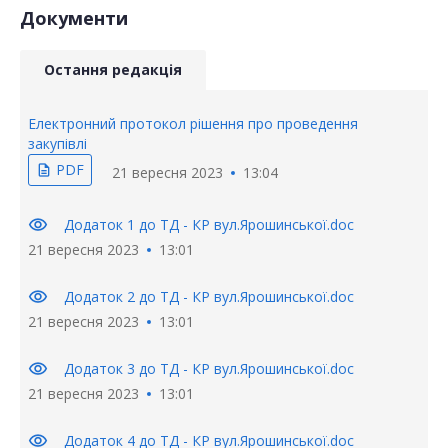
Документи
Остання редакція
Електронний протокол рішення про проведення
закупівлі
PDF
description
21 вересня 2023
13:04
visibility
Додаток 1 до ТД - КР вул.Ярошинської.doc
21 вересня 2023
13:01
visibility
Додаток 2 до ТД - КР вул.Ярошинської.doc
21 вересня 2023
13:01
visibility
Додаток 3 до ТД - КР вул.Ярошинської.doc
21 вересня 2023
13:01
visibility
Додаток 4 до ТД - КР вул.Ярошинської.doc