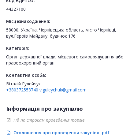
Код ЄДРПОУ:
44327100
Місцезнаходження:
58000, Україна, Чернівецька область, місто Чернівці,
вул.Героїв Майдану, будинок 176
Категорія:
Орган державної влади, місцевого самоврядування або
правоохоронний орган
Контактна особа:
Віталій Гулейчук
+380372553740
v.guleychuk@gmail.com
Інформація про закупівлю
Гід по строкам проведення торгів
open_in_new
Оголошення про проведення закупівлі.pdf
description