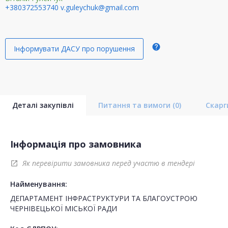
+380372553740
v.guleychuk@gmail.com
help
Інформувати ДАСУ про порушення
Деталі закупівлі
Питання та вимоги
(0)
Скар
Інформація про замовника
Як перевірити замовника перед участю в тендері
open_in_new
Найменування:
ДЕПАРТАМЕНТ ІНФРАСТРУКТУРИ ТА БЛАГОУСТРОЮ
ЧЕРНІВЕЦЬКОЇ МІСЬКОЇ РАДИ