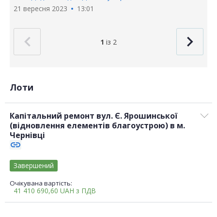
21 вересня 2023
13:01
1
із 2
Лоти
Капітальний ремонт вул. Є. Ярошинської
(відновлення елементів благоустрою) в м.
Чернівці
link
Завершений
Очікувана вартість:
41 410 690,60
UAH
з ПДВ