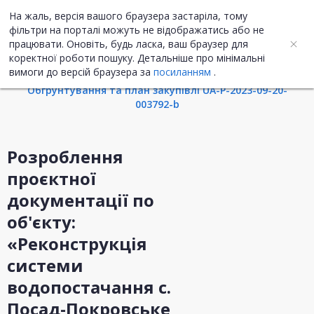
На жаль, версія вашого браузера застаріла, тому
UA
ENG
фільтри на порталі можуть не відображатись або не
працювати. Оновіть, будь ласка, ваш браузер для
коректної роботи пошуку. Детальніше про мінімальні
Інформація про закупівлю
вимоги до версій браузера за
посиланням
.
Обгрунтування та план закупівлі UA-P-2023-09-20-
003792-b
Розроблення
проєктної
документації по
об'єкту:
«Реконструкція
системи
водопостачання с.
Посад-Покровське