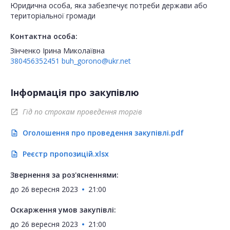
Юридична особа, яка забезпечує потреби держави або
територіальної громади
Контактна особа:
Зінченко Ірина Миколаївна
380456352451
buh_gorono@ukr.net
Інформація про закупівлю
Гід по строкам проведення торгів
open_in_new
Оголошення про проведення закупівлі.pdf
description
Реєстр пропозицій.xlsx
description
Звернення за роз'ясненнями:
до
26 вересня 2023
21:00
Оскарження умов закупівлі:
до
26 вересня 2023
21:00