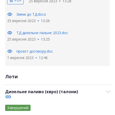
PDF
description
25 вересня 2023
13:28
visibility
Зміни до ТД.docx
25 вересня 2023
13:26
visibility
ТД дизельне пальне 2023.doc
25 вересня 2023
13:25
visibility
проєкт договору.doc
1 вересня 2023
12:46
Лоти
Дизельне паливо (євро) (талони)
link
Завершений