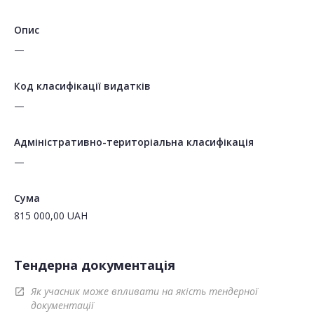
Опис
—
Код класифікації видатків
—
Адміністративно-територіальна класифікація
—
Сума
815 000,00
UAH
Тендерна документація
Як учасник може впливати на якість тендерної
open_in_new
документації