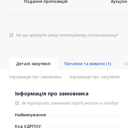
Подання пропозицій
Аукціон
На що звернути увагу потенційному постачальнику?
open_in_new
Деталі закупівлі
Питання та вимоги
(1)
С
Інформація про замовника
Інформація про закупівлю
Інформація про замовника
Як перевірити замовника перед участю в тендері
open_in_new
Найменування:
Код ЄДРПОУ: