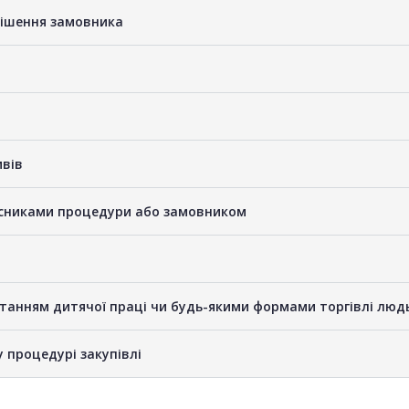
рішення замовника
ивів
часниками процедури або замовником
станням дитячої праці чи будь-якими формами торгівлі люд
у процедурі закупівлі