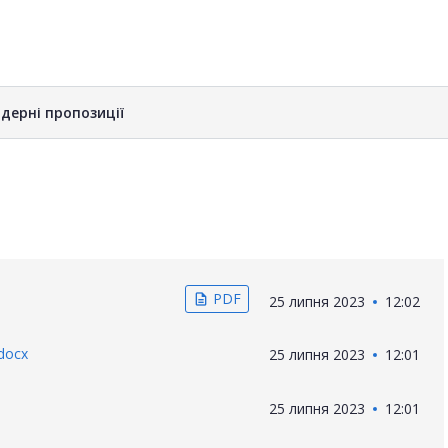
дерні пропозиції
PDF
description
25 липня 2023
12:02
docx
25 липня 2023
12:01
25 липня 2023
12:01