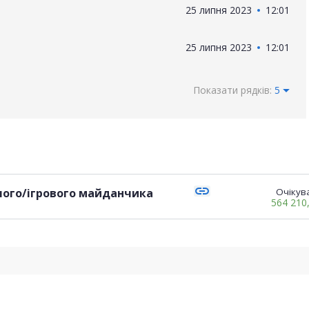
25 липня 2023
12:01
25 липня 2023
12:01
Показати рядків:
5
link
чого/ігрового майданчика
Очікува
564 210