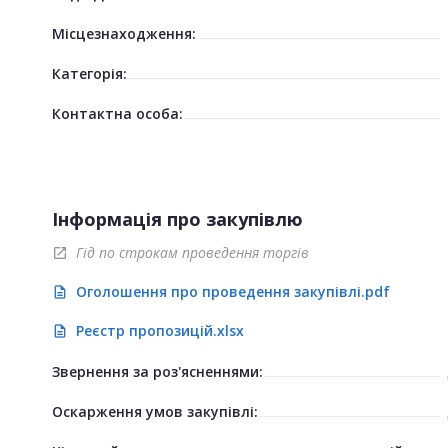
Місцезнаходження:
Категорія:
Контактна особа:
Інформація про закупівлю
Гід по строкам проведення торгів
open_in_new
Оголошення про проведення закупівлі.pdf
description
Реєстр пропозицій.xlsx
description
Звернення за роз'ясненнями:
Оскарження умов закупівлі: