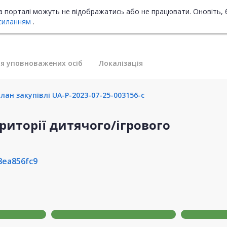
на порталі можуть не відображатись або не працювати. Оновіть, 
силанням
.
я уповноважених осіб
Локалізація
ан закупівлі UA-P-2023-07-25-003156-c
риторії дитячого/ігрового
8ea856fc9