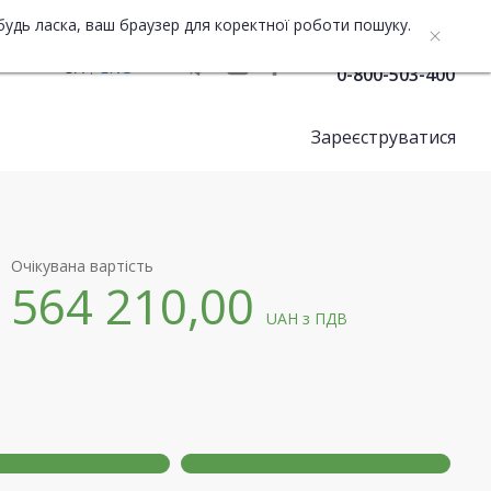
будь ласка, ваш браузер для коректної роботи пошуку.
Служба підтримки
UA
ENG
0-800-503-400
Зареєструватися
Очікувана вартість
564 210,00
UAH
з ПДВ