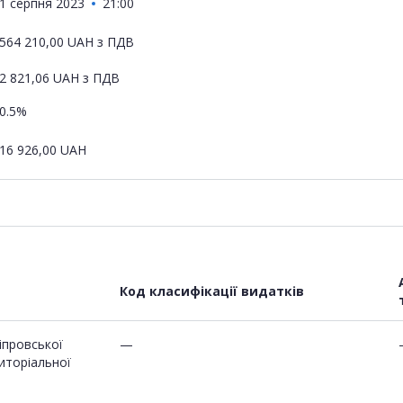
1 серпня 2023
21:00
564 210,00
UAH
з ПДВ
2 821,06
UAH
з ПДВ
0.5%
16 926,00
UAH
Код класифікації видатків
провської
—
риторіальної