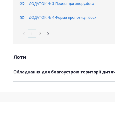
visibility
ДОДАТОК № 3 Проєкт договору.docx
visibility
ДОДАТОК № 4 Форма пропозиція.docx
1
2
Лоти
Обладнання для благоустрою території дитя