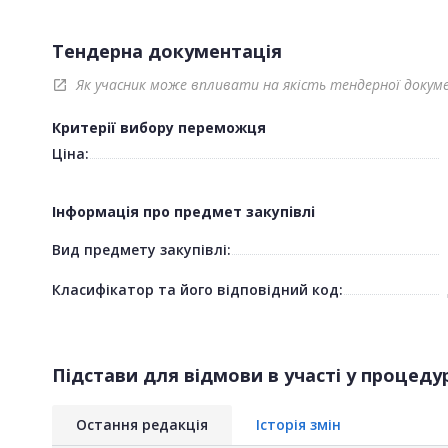
Тендерна документація
Як учасник може впливати на якість тендерної докум
open_in_new
Критерії вибору переможця
Ціна:
Інформація про предмет закупівлі
Вид предмету закупівлі:
Класифікатор та його відповідний код:
Підстави для відмови в участі у процедур
Остання редакція
Історія змін