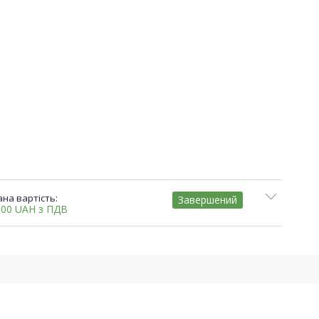
на вартість:
Завершений
,00
UAH
з ПДВ