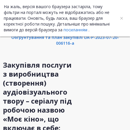
На жаль, версія вашого браузера застаріла, тому
UA
ENG
фільтри на порталі можуть не відображатись або не
працювати. Оновіть, будь ласка, ваш браузер для
коректної роботи пошуку. Детальніше про мінімальні
Інформація про закупівлю
вимоги до версій браузера за
посиланням
.
Обгрунтування та план закупівлі UA-P-2023-07-20-
006116-a
Закупівля послуги
з виробництва
(створення)
аудіовізуального
твору – серіалу під
робочою назвою
«Моє кіно», що
включає в себе: