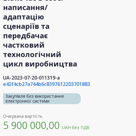
написання/
адаптацію
сценаріїв та
передбачає
частковий
технологічний
цикл виробництва
UA-2023-07-20-011319-a
e42f4cb27a744b6c8397612203701883
Закупівля без використання
електронної системи
Очікувана вартість
5 900 000,00
UAH
без ПДВ