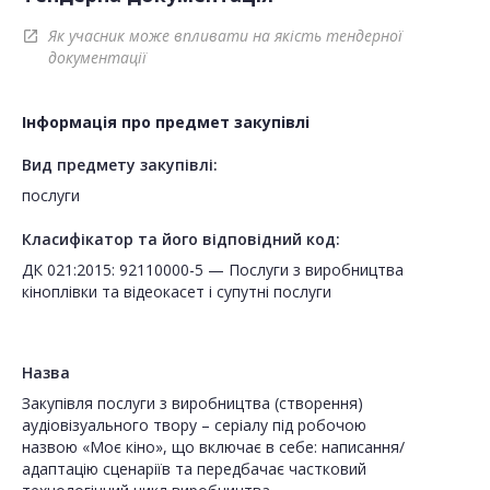
Як учасник може впливати на якість тендерної
open_in_new
документації
Інформація про предмет закупівлі
Вид предмету закупівлі:
послуги
Класифікатор та його відповідний код:
ДК 021:2015: 92110000-5 — Послуги з виробництва
кіноплівки та відеокасет і супутні послуги
Назва
Закупівля послуги з виробництва (створення)
аудіовізуального твору – серіалу під робочою
назвою «Моє кіно», що включає в себе: написання/
адаптацію сценаріїв та передбачає частковий