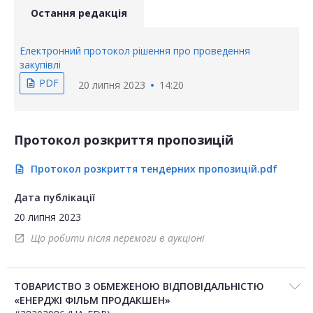
Остання редакція
Електронний протокол рішення про проведення
закупівлі
PDF
description
20 липня 2023
14:20
Протокол розкриття пропозицій
Протокол розкриття тендерних пропозицій.pdf
description
Дата публікації
20 липня 2023
Що робити після перемоги в аукціоні
open_in_new
ТОВАРИСТВО З ОБМЕЖЕНОЮ ВІДПОВІДАЛЬНІСТЮ
«ЕНЕРДЖІ ФІЛЬМ ПРОДАКШЕН»