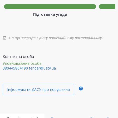
Підготовка угоди
На що звернути увагу потенційному постачальнику?
open_in_new
Контактна особа
Уповноважена особа
380445864190
tender@uatv.ua
help
Інформувати ДАСУ про порушення