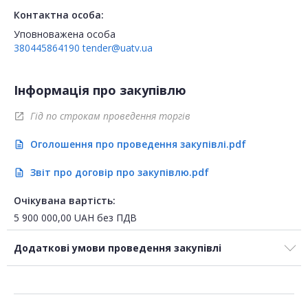
Контактна особа:
Уповноважена особа
380445864190
tender@uatv.ua
Інформація про закупівлю
Гід по строкам проведення торгів
open_in_new
Оголошення про проведення закупівлі.pdf
description
Звіт про договір про закупівлю.pdf
description
Очікувана вартість:
5 900 000,00
UAH
без ПДВ
Додаткові умови проведення закупівлі