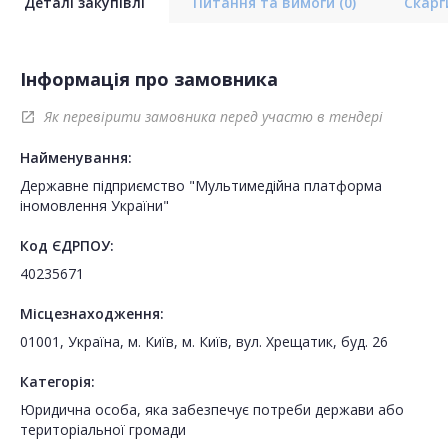
Деталі закупівлі
Питання та вимоги
(0)
Скар
Інформація про замовника
Як перевірити замовника перед участю в тендері
open_in_new
Найменування:
Державне підприємство "Мультимедійна платформа
іномовлення України"
Код ЄДРПОУ:
40235671
Місцезнаходження:
01001, Україна, м. Київ, м. Київ, вул. Хрещатик, буд. 26
Категорія:
Юридична особа, яка забезпечує потреби держави або
територіальної громади