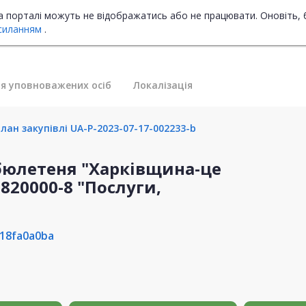
на порталі можуть не відображатись або не працювати. Оновіть, 
силанням
.
я уповноважених осіб
Локалізація
лан закупівлі UA-P-2023-07-17-002233-b
бюлетеня "Харківщина-це
9820000-8 "Послуги,
18fa0a0ba