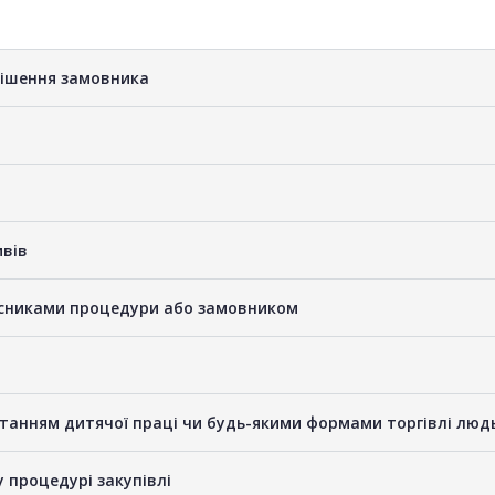
рішення замовника
ивів
часниками процедури або замовником
станням дитячої праці чи будь-якими формами торгівлі люд
у процедурі закупівлі