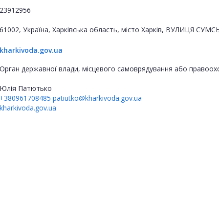
23912956
61002, Україна, Харківська область, місто Харків, ВУЛИЦЯ СУМС
kharkivoda.gov.ua
Орган державної влади, місцевого самоврядування або правоох
Юлія Патютько
+380961708485
patiutko@kharkivoda.gov.ua
kharkivoda.gov.ua