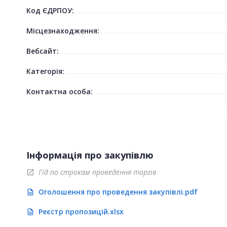
Код ЄДРПОУ:
Місцезнаходження:
Вебсайт:
Категорія:
Контактна особа:
Інформація про закупівлю
Гід по строкам проведення торгів
open_in_new
Оголошення про проведення закупівлі.pdf
description
Реєстр пропозицій.xlsx
description