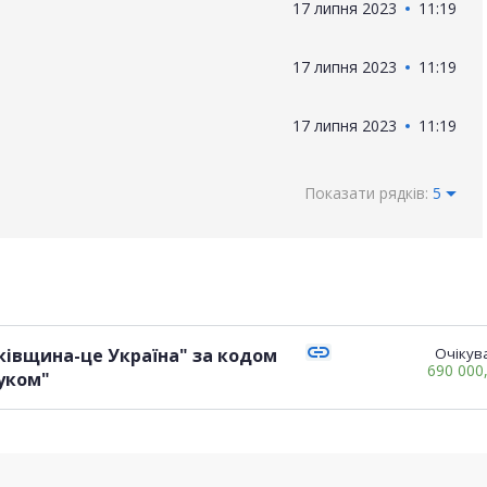
17 липня 2023
11:19
17 липня 2023
11:19
17 липня 2023
11:19
Показати рядків:
5
link
ківщина-це Україна" за кодом
Очікува
690 000
руком"