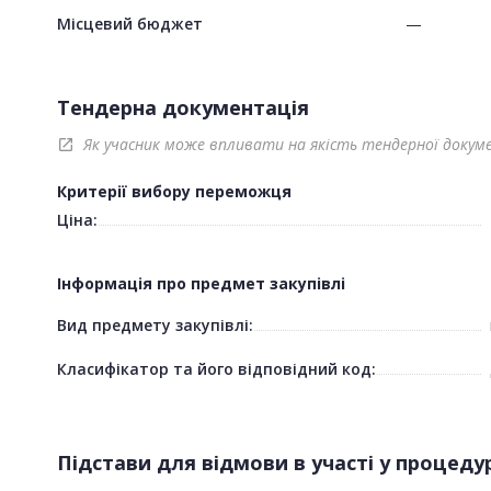
Місцевий бюджет
—
Тендерна документація
Як учасник може впливати на якість тендерної докум
open_in_new
Критерії вибору переможця
Ціна:
Інформація про предмет закупівлі
Вид предмету закупівлі:
Класифікатор та його відповідний код:
Підстави для відмови в участі у процедур