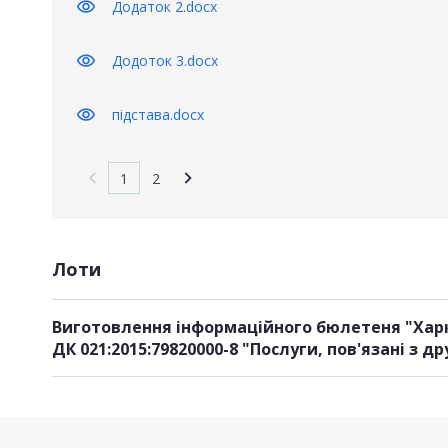
visibility
Додаток 2.docx
visibility
Додоток 3.docx
visibility
підстава.docx
1
2
Лоти
Виготовлення інформаційного бюлетеня "Хар
ДК 021:2015:79820000-8 "Послуги, пов'язані з д