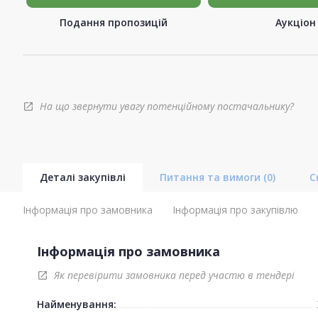
Подання пропозицій
Аукціон
На що звернути увагу потенційному постачальнику?
open_in_new
Деталі закупівлі
Питання та вимоги
(0)
С
Інформація про замовника
Інформація про закупівлю
Інформація про замовника
Як перевірити замовника перед участю в тендері
open_in_new
Найменування: