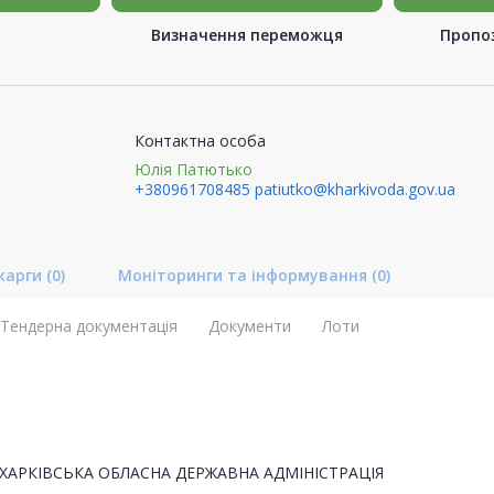
Визначення переможця
Пропоз
Контактна особа
Юлія Патютько
+380961708485
patiutko@kharkivoda.gov.ua
карги
(0)
Моніторинги та інформування
(0)
Тендерна документація
Документи
Лоти
ХАРКІВСЬКА ОБЛАСНА ДЕРЖАВНА АДМІНІСТРАЦІЯ