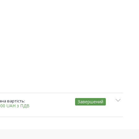
на вартість:
Завершений
,00
UAH
з ПДВ