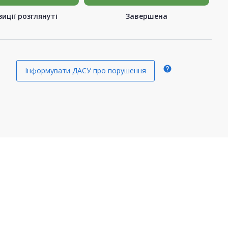
иції розглянуті
Завершена
help
Інформувати ДАСУ про порушення