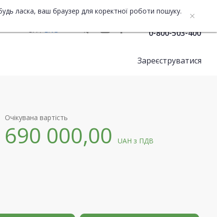
будь ласка, ваш браузер для коректної роботи пошуку.
Служба підтримки
UA
ENG
0-800-503-400
Зареєструватися
Очікувана вартість
690 000,00
UAH
з ПДВ