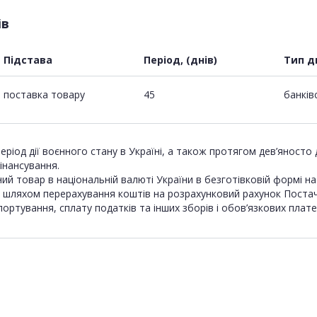
ів
Підстава
Період, (днів)
Тип д
поставка товару
45
банків
іод дії воєнного стану в Україні, а також протягом дев’яносто 
інансування.
й товар в національній валюті України в безготівковій формі на 
ої шляхом перерахування коштів на розрахунковий рахунок Постач
ортування, сплату податків та інших зборів і обов’язкових плате