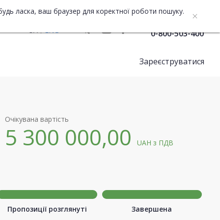
будь ласка, ваш браузер для коректної роботи пошуку.
Служба підтримки
UA
ENG
0-800-503-400
Зареєструватися
Очікувана вартість
5 300 000,00
UAH
з ПДВ
Пропозиції розглянуті
Завершена