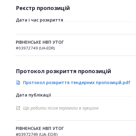
Реєстр пропозицій
Дата і час розкриття
РІВНЕНСЬКЕ НВП УТОГ
#03972749 (UA-EDR)
Протокол розкриття пропозицій
Протокол розкриття тендерних пропозицій.pdf
description
Дата публікації
Що робити після перемоги в аукціоні
open_in_new
РІВНЕНСЬКЕ НВП УТОГ
#03972749 (UA-EDR)