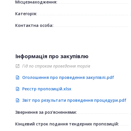
Місцезнаходження:
Категорія:
Контактна особа:
Інформація про закупівлю
Гід по строкам проведення торгів
open_in_new
Оголошення про проведення закупівлі.pdf
description
Реєстр пропозицій.xlsx
description
Звіт про результати проведення процедури.pdf
description
Звернення за роз'ясненнями:
Кінцевий строк подання тендерних пропозицій: