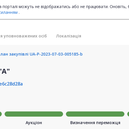
на порталі можуть не відображатись або не працювати. Оновіть, 
силанням
.
я уповноважених осіб
Локалізація
лан закупівлі UA-P-2023-07-03-005185-b
"А"
e6c28d28a
Аукціон
Визначення переможця