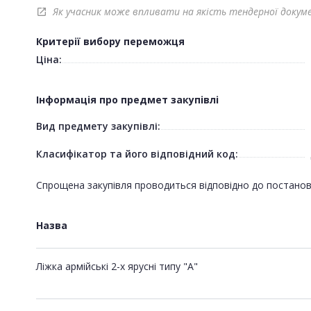
Як учасник може впливати на якість тендерної докум
open_in_new
Критерії вибору переможця
Ціна:
Інформація про предмет закупівлі
Вид предмету закупівлі:
Класифікатор та його відповідний код:
Спрощена закупівля проводиться відповідно до постанови 
Назва
Ліжка армійські 2-х ярусні типу "А"