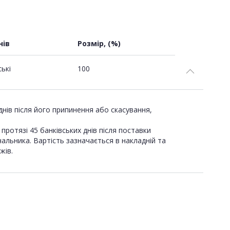
нів
Розмір, (%)
ські
100
днів після його припинення або скасування,
протязі 45 банківських днів після поставки
альника. Вартість зазначається в накладній та
жів.