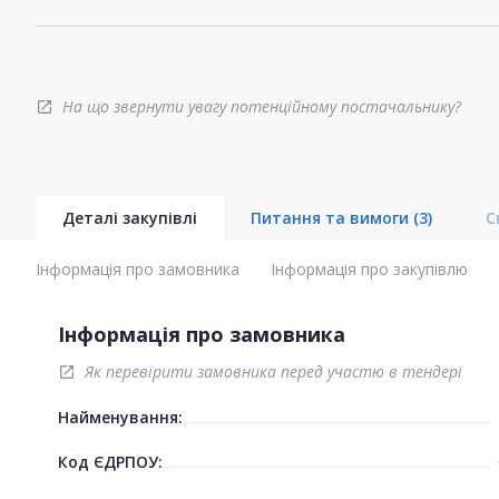
На що звернути увагу потенційному постачальнику?
open_in_new
Деталі закупівлі
Питання та вимоги
(3)
С
Інформація про замовника
Інформація про закупівлю
Інформація про замовника
Як перевірити замовника перед участю в тендері
open_in_new
Найменування:
Код ЄДРПОУ: