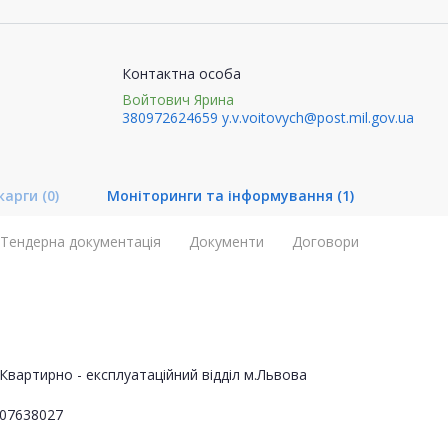
Контактна особа
Войтович Ярина
380972624659
y.v.voitovych@post.mil.gov.ua
карги
(0)
Моніторинги та інформування
(1)
Тендерна документація
Документи
Договори
Квартирно - експлуатаційний відділ м.Львова
07638027