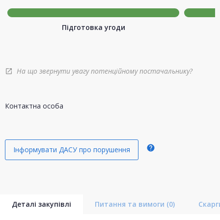
Підготовка угоди
На що звернути увагу потенційному постачальнику?
open_in_new
Контактна особа
help
Інформувати ДАСУ про порушення
Деталі закупівлі
Питання та вимоги
(0)
Скар