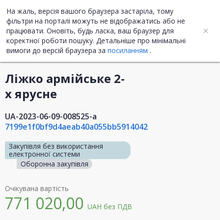
На жаль, версія вашого браузера застаріла, тому
UA
ENG
фільтри на порталі можуть не відображатись або не
працювати. Оновіть, будь ласка, ваш браузер для
коректної роботи пошуку. Детальніше про мінімальні
Інформація про закупівлю
вимоги до версій браузера за
посиланням
.
Ліжко армійське 2-
х ярусне
UA-2023-06-09-008525-a
7199e1f0bf9d4aeab40a055bb5914042
Закупівля без використання
електронної системи
Оборонна закупівля
Очікувана вартість
771 020,00
UAH
без ПДВ