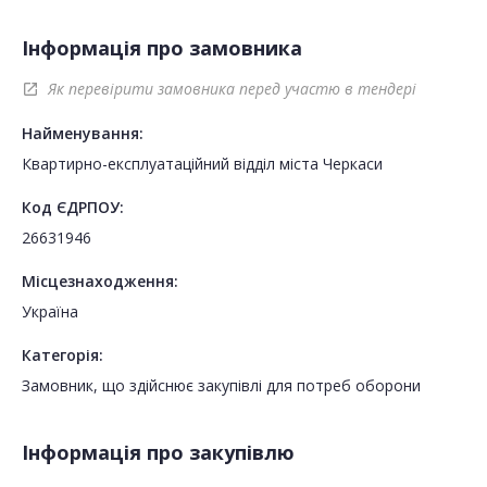
Інформація про замовника
Як перевірити замовника перед участю в тендері
open_in_new
Найменування:
Квартирно-експлуатаційний відділ міста Черкаси
Код ЄДРПОУ:
26631946
Місцезнаходження:
Україна
Категорія:
Замовник, що здійснює закупівлі для потреб оборони
Інформація про закупівлю