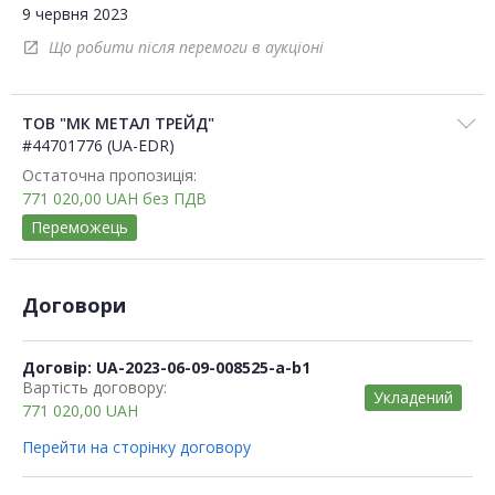
9 червня 2023
Що робити після перемоги в аукціоні
open_in_new
ТОВ "МК МЕТАЛ ТРЕЙД"
#44701776 (UA-EDR)
Остаточна пропозиція:
771 020,00
UAH
без ПДВ
Переможець
Договори
Договір: UA-2023-06-09-008525-a-b1
Вартість договору:
Укладений
771 020,00
UAH
Перейти на сторінку договору