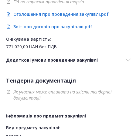
Гід по строкам проведення торгів
open_in_new
Оголошення про проведення закупівлі.pdf
description
Звіт про договір про закупівлю.pdf
description
Очікувана вартість:
771 020,00
UAH
без ПДВ
Додаткові умови проведення закупівлі
Тендерна документація
Як учасник може впливати на якість тендерної
open_in_new
документації
Інформація про предмет закупівлі
Вид предмету закупівлі: