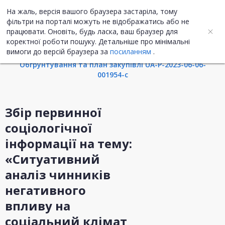
На жаль, версія вашого браузера застаріла, тому
UA
ENG
фільтри на порталі можуть не відображатись або не
працювати. Оновіть, будь ласка, ваш браузер для
коректної роботи пошуку. Детальніше про мінімальні
Інформація про закупівлю
вимоги до версій браузера за
посиланням
.
Обгрунтування та план закупівлі UA-P-2023-06-06-
001954-c
Збір первинної
соціологічної
інформації на тему:
«Ситуативний
аналіз чинників
негативного
впливу на
соціальний клімат