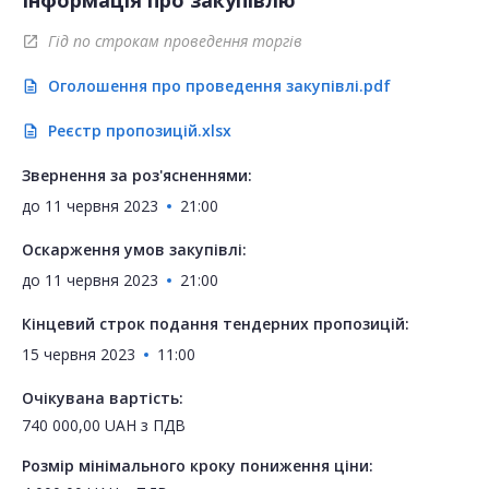
Інформація про закупівлю
Гід по строкам проведення торгів
open_in_new
Оголошення про проведення закупівлі.pdf
description
Реєстр пропозицій.xlsx
description
Звернення за роз'ясненнями:
до
11 червня 2023
21:00
Оскарження умов закупівлі:
до
11 червня 2023
21:00
Кінцевий строк подання тендерних пропозицій:
15 червня 2023
11:00
Очікувана вартість:
740 000,00
UAH
з ПДВ
Розмір мінімального кроку пониження ціни: