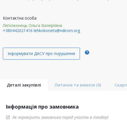
Контактна особа
Легкоконець Ольга Валеріївна
+380442021416
lehkokonets@ndirom.org
help
Інформувати ДАСУ про порушення
Деталі закупівлі
Питання та вимоги
(0)
Скар
Інформація про замовника
Як перевірити замовника перед участю в тендері
open_in_new