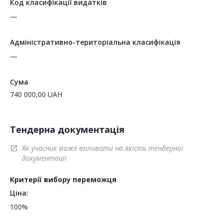
Код класифікації видатків
—
Адміністративно-територіальна класифікація
—
Сума
740 000,00
UAH
Тендерна документація
Як учасник може впливати на якість тендерної
open_in_new
документації
Критерії вибору переможця
Ціна:
100%