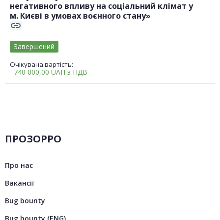
негативного впливу на соціальний клімат у
м. Києві в умовах воєнного стану»
link
Завершений
Очікувана вартість:
740 000,00
UAH
з ПДВ
ПРОЗОРРО
Про нас
Вакансії
Bug bounty
Bug bounty (ENG)