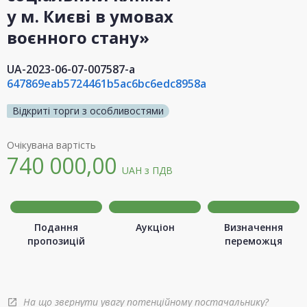
у м. Києві в умовах
воєнного стану»
UA-2023-06-07-007587-a
647869eab5724461b5ac6bc6edc8958a
Відкриті торги з особливостями
Очікувана вартість
740 000,00
UAH
з ПДВ
Подання
Аукціон
Визначення
пропозицій
переможця
На що звернути увагу потенційному постачальнику?
open_in_new