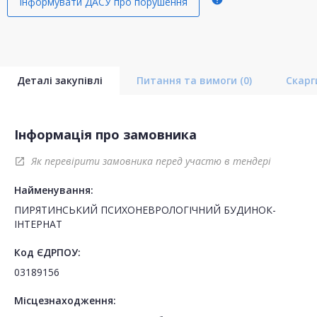
Інформувати ДАСУ про порушення
Деталі закупівлі
Питання та вимоги
(0)
Скар
Інформація про замовника
Як перевірити замовника перед участю в тендері
open_in_new
Найменування:
ПИРЯТИНСЬКИЙ ПСИХОНЕВРОЛОГІЧНИЙ БУДИНОК-
ІНТЕРНАТ
Код ЄДРПОУ:
03189156
Місцезнаходження: