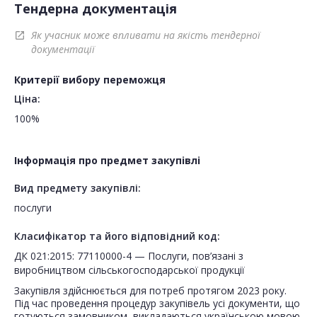
Тендерна документація
Як учасник може впливати на якість тендерної
open_in_new
документації
Критерії вибору переможця
Ціна:
100%
Інформація про предмет закупівлі
Вид предмету закупівлі:
послуги
Класифікатор та його відповідний код:
ДК 021:2015: 77110000-4 — Послуги, пов’язані з
виробництвом сільськогосподарської продукції
Закупівля здійснюється для потреб протягом 2023 року.
Під час проведення процедур закупівель усі документи, що
готуються замовником, викладаються українською мовою,