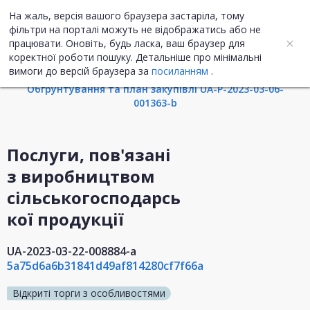
На жаль, версія вашого браузера застаріла, тому
UA
ENG
фільтри на порталі можуть не відображатись або не
працювати. Оновіть, будь ласка, ваш браузер для
коректної роботи пошуку. Детальніше про мінімальні
Інформація про закупівлю
вимоги до версій браузера за
посиланням
.
Обгрунтування та план закупівлі UA-P-2023-03-06-
001363-b
Послуги, пов'язані
з виробництвом
сільськогосподарсь
кої продукції
UA-2023-03-22-008884-a
5a75d6a6b31841d49af814280cf7f66a
Відкриті торги з особливостями