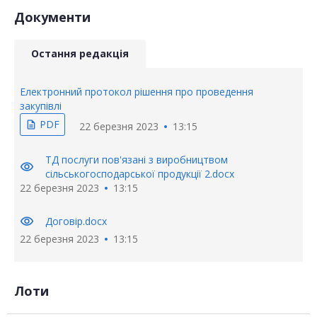
Документи
Остання редакція
Електронний протокол рішення про проведення
закупівлі
PDF
description
22 березня 2023
13:15
ТД послуги пов'язані з виробництвом
visibility
сільськогосподарської продукції 2.docx
22 березня 2023
13:15
visibility
Договір.docx
22 березня 2023
13:15
Лоти