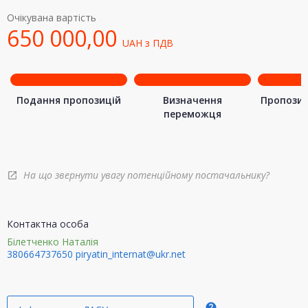
Очікувана вартість
650 000,00
UAH
з ПДВ
Подання пропозицій
Визначення
Пропозиц
переможця
На що звернути увагу потенційному постачальнику?
open_in_new
Контактна особа
Білетченко Наталія
380664737650
piryatin_internat@ukr.net
help