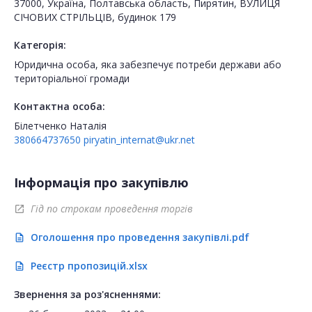
37000, Україна, Полтавська область, Пирятин, ВУЛИЦЯ
СІЧОВИХ СТРІЛЬЦІВ, будинок 179
Категорія:
Юридична особа, яка забезпечує потреби держави або
територіальної громади
Контактна особа:
Білетченко Наталія
380664737650
piryatin_internat@ukr.net
Інформація про закупівлю
Гід по строкам проведення торгів
open_in_new
Оголошення про проведення закупівлі.pdf
description
Реєстр пропозицій.xlsx
description
Звернення за роз'ясненнями: