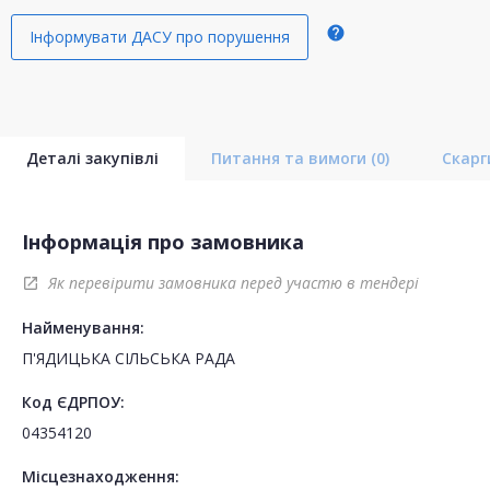
help
Інформувати ДАСУ про порушення
Деталі закупівлі
Питання та вимоги
(0)
Скар
Інформація про замовника
Як перевірити замовника перед участю в тендері
open_in_new
Найменування:
П'ЯДИЦЬКА СІЛЬСЬКА РАДА
Код ЄДРПОУ:
04354120
Місцезнаходження: