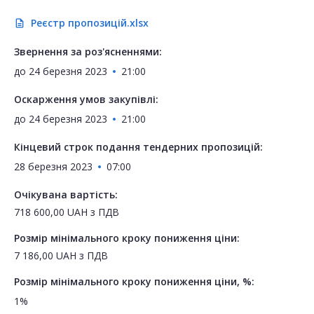
Реєстр пропозицій.xlsx
description
Звернення за роз'ясненнями:
до
24 березня 2023
21:00
Оскарження умов закупівлі:
до
24 березня 2023
21:00
Кінцевий строк подання тендерних пропозицій:
28 березня 2023
07:00
Очікувана вартість:
718 600,00
UAH
з ПДВ
Розмір мінімального кроку пониження ціни:
7 186,00
UAH
з ПДВ
Розмір мінімального кроку пониження ціни, %:
1%