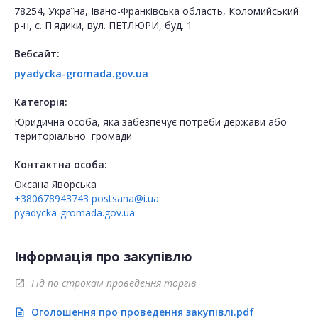
78254, Україна, Івано-Франківська область, Коломийський
р-н, с. П'ядики, вул. ПЕТЛЮРИ, буд. 1
Вебсайт:
pyadycka-gromada.gov.ua
Категорія:
Юридична особа, яка забезпечує потреби держави або
територіальної громади
Контактна особа:
Оксана Яворська
+380678943743
postsana@i.ua
pyadycka-gromada.gov.ua
Інформація про закупівлю
Гід по строкам проведення торгів
open_in_new
Оголошення про проведення закупівлі.pdf
description