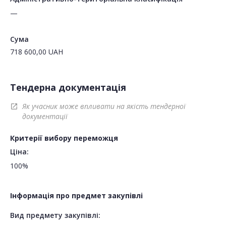
—
Сума
718 600,00
UAH
Тендерна документація
Як учасник може впливати на якість тендерної
open_in_new
документації
Критерії вибору переможця
Ціна:
100%
Інформація про предмет закупівлі
Вид предмету закупівлі: