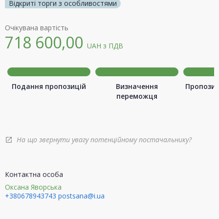
Відкриті торги з особливостями
Очікувана вартість
718 600,00
UAH
з ПДВ
Подання пропозицій
Визначення
Пропозиц
переможця
На що звернути увагу потенційному постачальнику?
open_in_new
Контактна особа
Оксана Яворська
+380678943743
postsana@i.ua