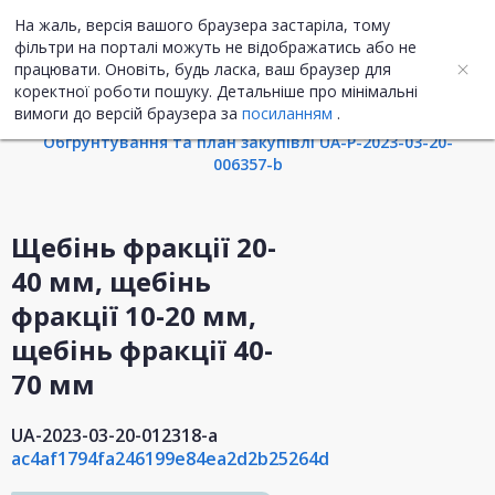
На жаль, версія вашого браузера застаріла, тому
UA
ENG
фільтри на порталі можуть не відображатись або не
працювати. Оновіть, будь ласка, ваш браузер для
коректної роботи пошуку. Детальніше про мінімальні
Інформація про закупівлю
вимоги до версій браузера за
посиланням
.
Обгрунтування та план закупівлі UA-P-2023-03-20-
006357-b
Щебінь фракції 20-
40 мм, щебінь
фракції 10-20 мм,
щебінь фракції 40-
70 мм
UA-2023-03-20-012318-a
ac4af1794fa246199e84ea2d2b25264d