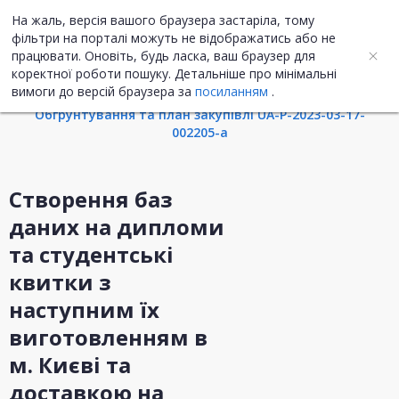
На жаль, версія вашого браузера застаріла, тому
UA
ENG
фільтри на порталі можуть не відображатись або не
працювати. Оновіть, будь ласка, ваш браузер для
коректної роботи пошуку. Детальніше про мінімальні
Інформація про закупівлю
вимоги до версій браузера за
посиланням
.
Обгрунтування та план закупівлі UA-P-2023-03-17-
002205-a
Створення баз
даних на дипломи
та студентські
квитки з
наступним їх
виготовленням в
м. Києві та
доставкою на