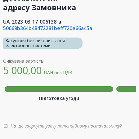
адресу Замовника
UA-2023-03-17-006138-a
50669b364b48472281beff720e66a45a
Закупівля без використання
електронної системи
Очікувана вартість
5 000,00
UAH
без ПДВ
Підготовка угоди
На що звернути увагу потенційному постачальнику?
open_in_new