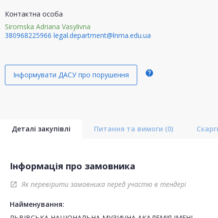
Контактна особа
Siromska Adriana Vasylivna
380968225966
legal.department@lnma.edu.ua
help
Інформувати ДАСУ про порушення
Деталі закупівлі
Питання та вимоги
(0)
Скар
Інформація про замовника
Як перевірити замовника перед участю в тендері
open_in_new
Найменування:
ЛЬВІВСЬКА НАЦІОНАЛЬНА МУЗИЧНА АКАДЕМІЯ ІМЕНІ