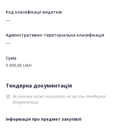
Код класифікації видатків
—
Адміністративно-територіальна класифікація
—
Сума
5 000,00
UAH
Тендерна документація
Як учасник може впливати на якість тендерної
open_in_new
документації
Інформація про предмет закупівлі