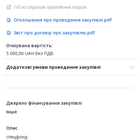
Гід по строкам проведення торгів
open_in_new
Оголошення про проведення закупівлі.pdf
description
Звіт про договір про закупівлю.pdf
description
Очікувана вартість:
5 000,00
UAH
без ПДВ
Додаткові умови проведення закупівлі
Джерело фінансування закупівлі
Інше
Опис
спецфонд