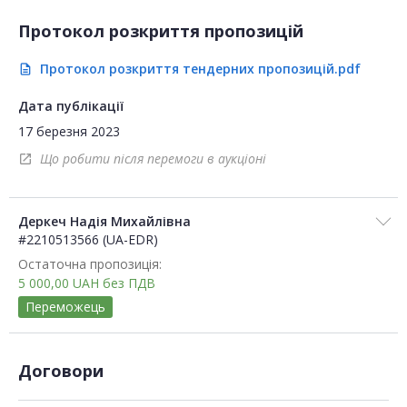
Протокол розкриття пропозицій
Протокол розкриття тендерних пропозицій.pdf
description
Дата публікації
17 березня 2023
Що робити після перемоги в аукціоні
open_in_new
Деркеч Надія Михайлівна
#2210513566 (UA-EDR)
Остаточна пропозиція:
5 000,00
UAH
без ПДВ
Переможець
Договори