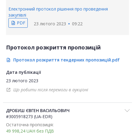
Електронний протокол рішення про проведення
закупівлі
PDF
description
23 лютого 2023
09:22
Протокол розкриття пропозицій
Протокол розкриття тендерних пропозицій.pdf
description
Дата публікації
23 лютого 2023
Що робити після перемоги в аукціоні
open_in_new
ДРОБУШ ЄВГЕН ВАСИЛЬОВИЧ
#3005918273 (UA-EDR)
Остаточна пропозиція:
49 998,24
UAH
без ПДВ