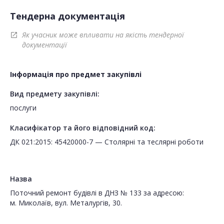
Тендерна документація
Як учасник може впливати на якість тендерної
open_in_new
документації
Інформація про предмет закупівлі
Вид предмету закупівлі:
послуги
Класифікатор та його відповідний код:
ДК 021:2015: 45420000-7 — Столярні та теслярні роботи
Назва
Поточний ремонт будівлі в ДНЗ № 133 за адресою:
м. Миколаїв, вул. Металургів, 30.