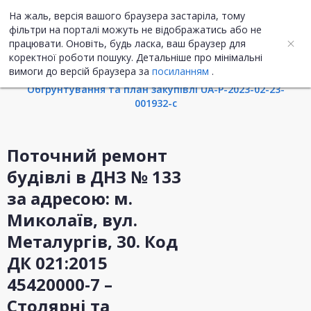
На жаль, версія вашого браузера застаріла, тому
UA
ENG
фільтри на порталі можуть не відображатись або не
працювати. Оновіть, будь ласка, ваш браузер для
коректної роботи пошуку. Детальніше про мінімальні
Інформація про закупівлю
вимоги до версій браузера за
посиланням
.
Обгрунтування та план закупівлі UA-P-2023-02-23-
001932-c
Поточний ремонт
будівлі в ДНЗ № 133
за адресою: м.
Миколаїв, вул.
Металургів, 30. Код
ДК 021:2015
45420000-7 –
Столярні та