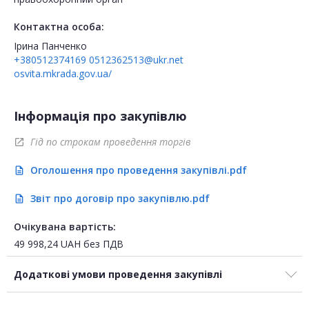
Контактна особа:
Ірина Панченко
+380512374169
0512362513@ukr.net
osvita.mkrada.gov.ua/
Інформація про закупівлю
Гід по строкам проведення торгів
open_in_new
Оголошення про проведення закупівлі.pdf
description
Звіт про договір про закупівлю.pdf
description
Очікувана вартість:
49 998,24
UAH
без ПДВ
Додаткові умови проведення закупівлі