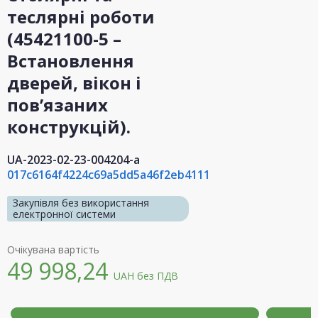
теслярні роботи
(45421100-5 –
Встановлення
дверей, вікон і
пов’язаних
конструкцій).
UA-2023-02-23-004204-a
017c6164f4224c69a5dd5a46f2eb4111
Закупівля без використання
електронної системи
Очікувана вартість
49 998,24
UAH
без ПДВ