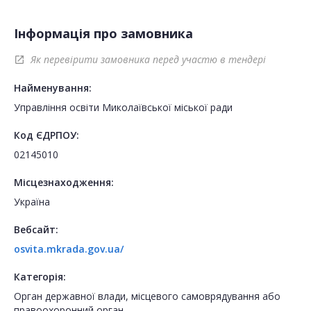
Інформація про замовника
Як перевірити замовника перед участю в тендері
open_in_new
Найменування:
Управління освіти Миколаївської міської ради
Код ЄДРПОУ:
02145010
Місцезнаходження:
Україна
Вебсайт:
osvita.mkrada.gov.ua/
Категорія:
Орган державної влади, місцевого самоврядування або
правоохоронний орган