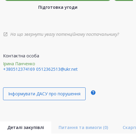
Підготовка угоди
На що звернути увагу потенційному постачальнику?
open_in_new
Контактна особа
Ірина Панченко
+380512374169
0512362513@ukr.net
help
Інформувати ДАСУ про порушення
Деталі закупівлі
Питання та вимоги
(0)
Скар