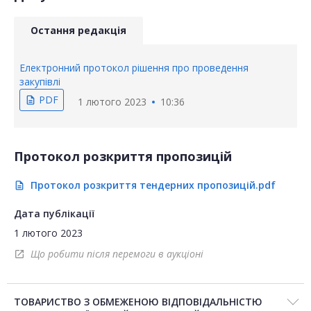
Остання редакція
Електронний протокол рішення про проведення
закупівлі
PDF
description
1 лютого 2023
10:36
Протокол розкриття пропозицій
Протокол розкриття тендерних пропозицій.pdf
description
Дата публікації
1 лютого 2023
Що робити після перемоги в аукціоні
open_in_new
ТОВАРИСТВО З ОБМЕЖЕНОЮ ВІДПОВІДАЛЬНІСТЮ