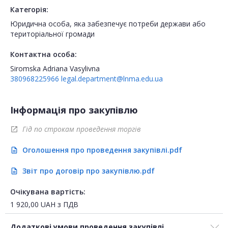
Категорія:
Юридична особа, яка забезпечує потреби держави або
територіальної громади
Контактна особа:
Siromska Adriana Vasylivna
380968225966
legal.department@lnma.edu.ua
Інформація про закупівлю
Гід по строкам проведення торгів
open_in_new
Оголошення про проведення закупівлі.pdf
description
Звіт про договір про закупівлю.pdf
description
Очікувана вартість:
1 920,00
UAH
з ПДВ
Додаткові умови проведення закупівлі