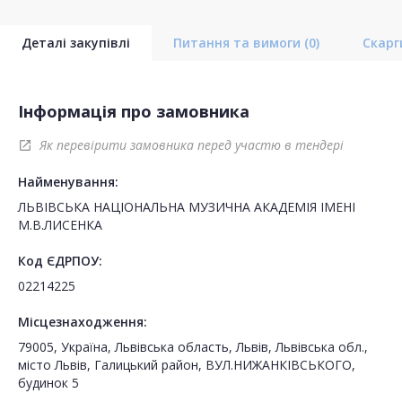
Деталі закупівлі
Питання та вимоги
(0)
Скар
Інформація про замовника
Як перевірити замовника перед участю в тендері
open_in_new
Найменування:
ЛЬВІВСЬКА НАЦІОНАЛЬНА МУЗИЧНА АКАДЕМІЯ ІМЕНІ
М.В.ЛИСЕНКА
Код ЄДРПОУ:
02214225
Місцезнаходження:
79005, Україна, Львівська область, Львів, Львівська обл.,
місто Львів, Галицький район, ВУЛ.НИЖАНКІВСЬКОГО,
будинок 5