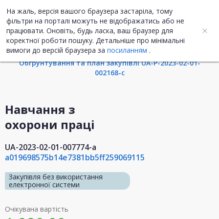
На жаль, версія вашого браузера застаріла, тому
UA
ENG
фільтри на порталі можуть не відображатись або не
працювати. Оновіть, будь ласка, ваш браузер для
коректної роботи пошуку. Детальніше про мінімальні
Інформація про закупівлю
вимоги до версій браузера за
посиланням
.
Обгрунтування та план закупівлі UA-P-2023-02-01-
002168-c
Навчання з
охорони праці
UA-2023-02-01-007774-a
a019698575b14e7381bb5ff259069115
Закупівля без використання
електронної системи
Очікувана вартість