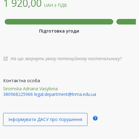
1 920,00
UAH
з ПДВ
Підготовка угоди
На що звернути увагу потенційному постачальнику?
open_in_new
Контактна особа
Siromska Adriana Vasylivna
380968225966
legal.department@lnma.edu.ua
help
Інформувати ДАСУ про порушення