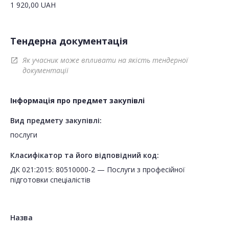
1 920,00
UAH
Тендерна документація
Як учасник може впливати на якість тендерної
open_in_new
документації
Інформація про предмет закупівлі
Вид предмету закупівлі:
послуги
Класифікатор та його відповідний код:
ДК 021:2015: 80510000-2 — Послуги з професійної
підготовки спеціалістів
Назва