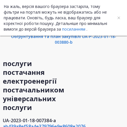
На жаль, версія вашого браузера застаріла, тому
UA
ENG
фільтри на порталі можуть не відображатись або не
працювати. Оновіть, будь ласка, ваш браузер для
коректної роботи пошуку. Детальніше про мінімальні
Інформація про закупівлю
вимоги до версій браузера за
посиланням
.
Обгрунтування та план закупівлі UA-P-2023-01-18-
003880-b
послуги
постачання
електроенергії
постачальником
універсальних
послуги
UA-2023-01-18-007384-a
ab439a8ef58a4e379796e9e8608e2076