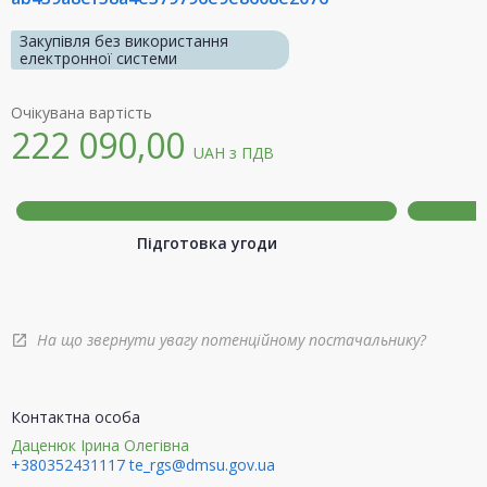
Закупівля без використання
електронної системи
Очікувана вартість
222 090,00
UAH
з ПДВ
Підготовка угоди
На що звернути увагу потенційному постачальнику?
open_in_new
Контактна особа
Даценюк Ірина Олегівна
+380352431117
te_rgs@dmsu.gov.ua