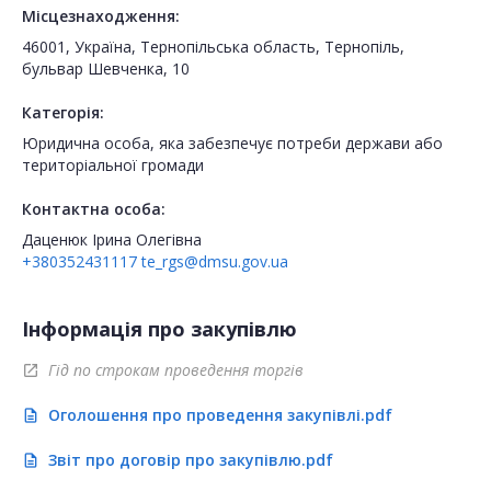
Місцезнаходження:
46001, Україна, Тернопільська область, Тернопіль,
бульвар Шевченка, 10
Категорія:
Юридична особа, яка забезпечує потреби держави або
територіальної громади
Контактна особа:
Даценюк Ірина Олегівна
+380352431117
te_rgs@dmsu.gov.ua
Інформація про закупівлю
Гід по строкам проведення торгів
open_in_new
Оголошення про проведення закупівлі.pdf
description
Звіт про договір про закупівлю.pdf
description