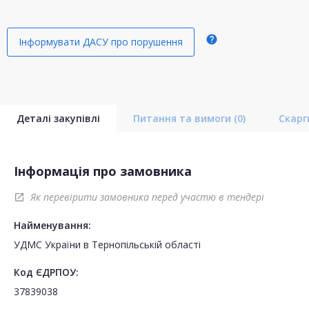
help
Інформувати ДАСУ про порушення
Деталі закупівлі
Питання та вимоги
(0)
Скар
Інформація про замовника
Як перевірити замовника перед участю в тендері
open_in_new
Найменування:
УДМС України в Тернопільській області
Код ЄДРПОУ:
37839038