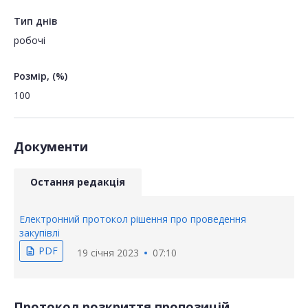
Тип днів
робочі
Розмір, (%)
100
Документи
Остання редакція
Електронний протокол рішення про проведення
закупівлі
PDF
description
19 січня 2023
07:10
Протокол розкриття пропозицій