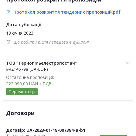
Протокол розкриття тендерних пропозицій.pdf
description
Дата публікації
18 січня 2023
Що робити після перемоги в аукціоні
open_in_new
ТОВ "Тернопільелектропостач"
#42145798 (UA-EDR)
Остаточна пропозиція:
222 090,00
UAH
з ПДВ
Переможець
Договори
Договір: UA-2023-01-18-007384-a-b1
Вартість договору: