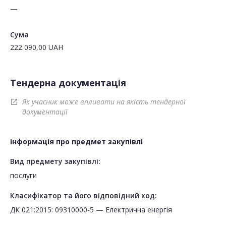
—
Сума
222 090,00
UAH
Тендерна документація
Як учасник може впливати на якість тендерної
open_in_new
документації
Інформація про предмет закупівлі
Вид предмету закупівлі:
послуги
Класифікатор та його відповідний код:
ДК 021:2015: 09310000-5 — Електрична енергія