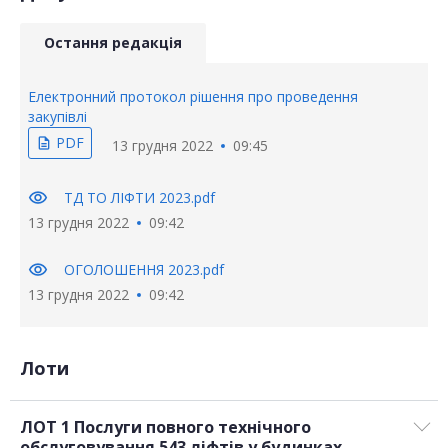
Остання редакція
Електронний протокол рішення про проведення
закупівлі
PDF
description
13 грудня 2022
09:45
visibility
ТД ТО ЛІФТИ 2023.pdf
13 грудня 2022
09:42
visibility
ОГОЛОШЕННЯ 2023.pdf
13 грудня 2022
09:42
Лоти
ЛОТ 1 Послуги повного технічного
обслуговування 543 ліфтів у будинках