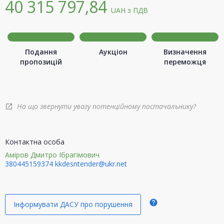
40 315 797,84
UAH
з ПДВ
Подання
Аукціон
Визначення
пропозицій
переможця
На що звернути увагу потенційному постачальнику?
open_in_new
Контактна особа
Аміров Дмитро Ібрагімович
380445159374
kkdesntender@ukr.net
help
Інформувати ДАСУ про порушення