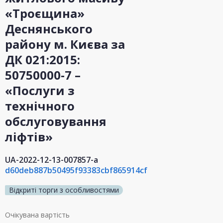
«Троєщина»
Деснянського
району м. Києва за
ДК 021:2015:
50750000-7 –
«Послуги з
технічного
обслуговування
ліфтів»
UA-2022-12-13-007857-a
d60deb887b50495f93383cbf865914cf
Відкриті торги з особливостями
Очікувана вартість