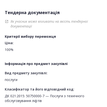
Тендерна документація
Як учасник може впливати на якість тендерної
open_in_new
документації
Критерії вибору переможця
Ціна:
100%
Інформація про предмет закупівлі
Вид предмету закупівлі:
послуги
Класифікатор та його відповідний код:
ДК 021:2015: 50750000-7 — Послуги з технічного
обслуговування ліфтів