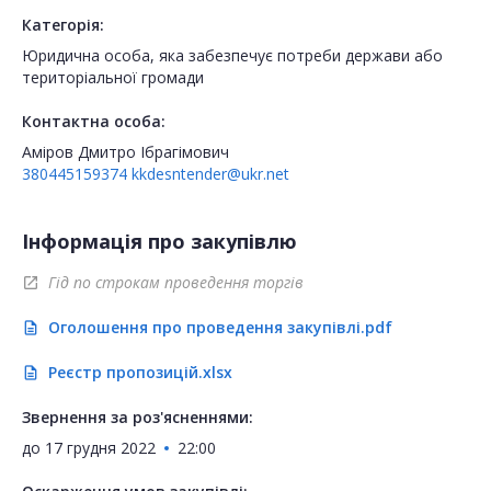
Категорія:
Юридична особа, яка забезпечує потреби держави або
територіальної громади
Контактна особа:
Аміров Дмитро Ібрагімович
380445159374
kkdesntender@ukr.net
Інформація про закупівлю
Гід по строкам проведення торгів
open_in_new
Оголошення про проведення закупівлі.pdf
description
Реєстр пропозицій.xlsx
description
Звернення за роз'ясненнями:
до
17 грудня 2022
22:00