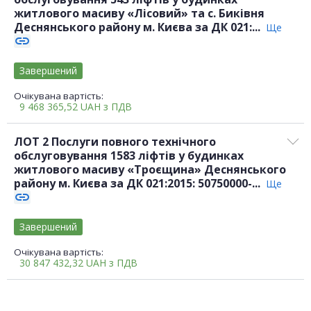
житлового масиву «Лісовий» та с. Биківня
Деснянського району м. Києва за ДК 021:...
Ще
link
Завершений
Очікувана вартість:
9 468 365,52
UAH
з ПДВ
ЛОТ 2 Послуги повного технічного
обслуговування 1583 ліфтів у будинках
житлового масиву «Троєщина» Деснянського
району м. Києва за ДК 021:2015: 50750000-...
Ще
link
Завершений
Очікувана вартість:
30 847 432,32
UAH
з ПДВ