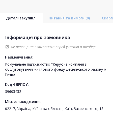
Деталі закупівлі
Питання та вимоги
(0)
Скар
Інформація про замовника
Як перевірити замовника перед участю в тендері
open_in_new
Найменування:
Комунальне підприємство "Керуюча компанія з
обслуговування житлового фонду Деснянського району м.
Києва
Код ЄДРПОУ:
39605452
Місцезнаходження:
02217, Україна, Київська область, Київ, Закревського, 15