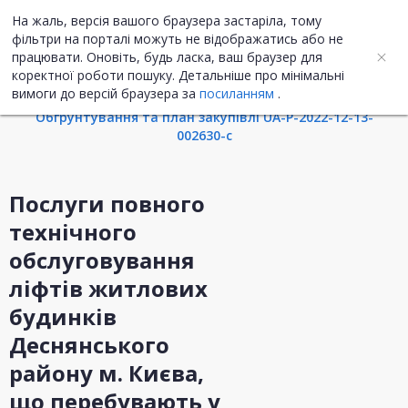
На жаль, версія вашого браузера застаріла, тому
UA
ENG
фільтри на порталі можуть не відображатись або не
працювати. Оновіть, будь ласка, ваш браузер для
коректної роботи пошуку. Детальніше про мінімальні
Інформація про закупівлю
вимоги до версій браузера за
посиланням
.
Обгрунтування та план закупівлі UA-P-2022-12-13-
002630-c
Послуги повного
технічного
обслуговування
ліфтів житлових
будинків
Деснянського
району м. Києва,
що перебувають у