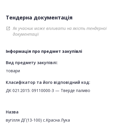
Тендерна документація
Як учасник може впливати на якість тендерної
open_in_new
документації
Інформація про предмет закупівлі
Вид предмету закупівлі:
товари
Класифікатор та його відповідний код:
ДК 021:2015: 09110000-3 — Тверде паливо
Назва
вугілля ДГ(13-100) с.Красна Лука