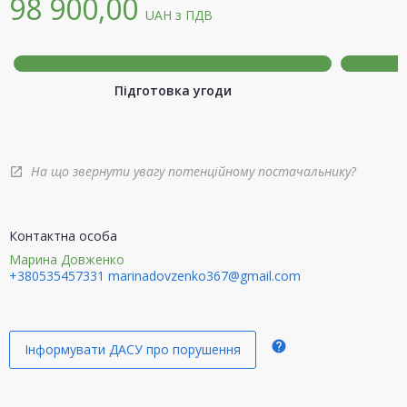
98 900,00
UAH
з ПДВ
Підготовка угоди
На що звернути увагу потенційному постачальнику?
open_in_new
Контактна особа
Марина Довженко
+380535457331
marinadovzenko367@gmail.com
help
Інформувати ДАСУ про порушення