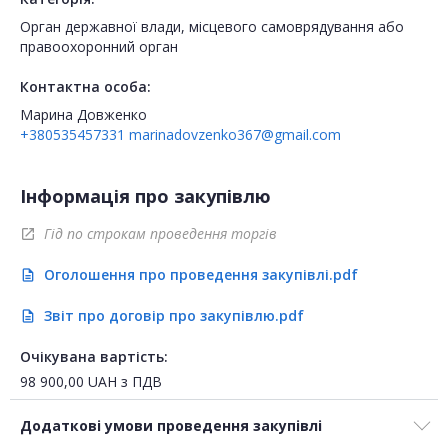
Орган державної влади, місцевого самоврядування або
правоохоронний орган
Контактна особа:
Марина Довженко
+380535457331
marinadovzenko367@gmail.com
Інформація про закупівлю
Гід по строкам проведення торгів
open_in_new
Оголошення про проведення закупівлі.pdf
description
Звіт про договір про закупівлю.pdf
description
Очікувана вартість:
98 900,00
UAH
з ПДВ
Додаткові умови проведення закупівлі