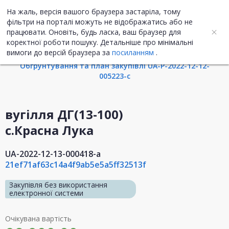
На жаль, версія вашого браузера застаріла, тому
UA
ENG
фільтри на порталі можуть не відображатись або не
працювати. Оновіть, будь ласка, ваш браузер для
коректної роботи пошуку. Детальніше про мінімальні
Інформація про закупівлю
вимоги до версій браузера за
посиланням
.
Обгрунтування та план закупівлі UA-P-2022-12-12-
005223-c
вугілля ДГ(13-100)
с.Красна Лука
UA-2022-12-13-000418-a
21ef71af63c14a4f9ab5e5a5ff32513f
Закупівля без використання
електронної системи
Очікувана вартість