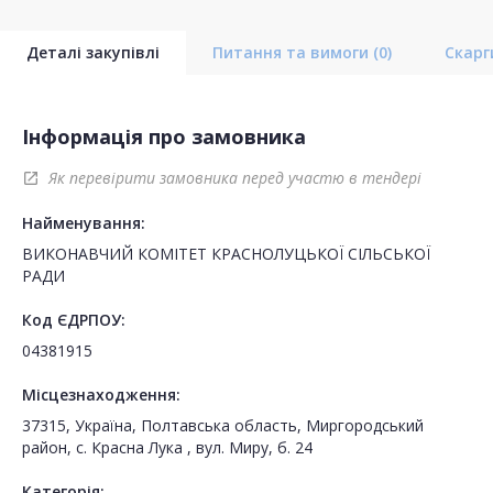
Деталі закупівлі
Питання та вимоги
(0)
Скар
Інформація про замовника
Як перевірити замовника перед участю в тендері
open_in_new
Найменування:
ВИКОНАВЧИЙ КОМІТЕТ КРАСНОЛУЦЬКОЇ СІЛЬСЬКОЇ
РАДИ
Код ЄДРПОУ:
04381915
Місцезнаходження:
37315, Україна, Полтавська область, Миргородський
район, с. Красна Лука , вул. Миру, б. 24
Категорія: