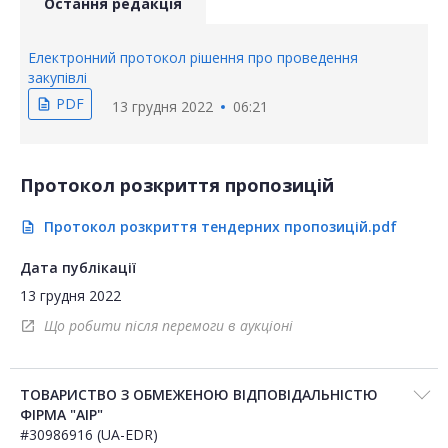
Остання редакція
Електронний протокол рішення про проведення
закупівлі
PDF
description
13 грудня 2022
06:21
Протокол розкриття пропозицій
Протокол розкриття тендерних пропозицій.pdf
description
Дата публікації
13 грудня 2022
Що робити після перемоги в аукціоні
open_in_new
ТОВАРИСТВО З ОБМЕЖЕНОЮ ВІДПОВІДАЛЬНІСТЮ
ФІРМА "АІР"
#30986916 (UA-EDR)