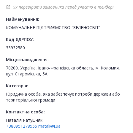
Як перевірити замовника перед участю в тендері
open_in_new
Найменування:
КОМУНАЛЬНЕ ПІДПРИЄМСТВО "ЗЕЛЕНОСВІТ"
Код ЄДРПОУ:
33932580
Місцезнаходження:
78200, Україна, Івано-Франківська область, м. Коломия,
вул. Староміська, 5А
Категорія:
Юридична особа, яка забезпечує потреби держави або
територіальної громади
Контактна особа:
Наталія Ратушняк
+380951278555
rnatali@i.ua