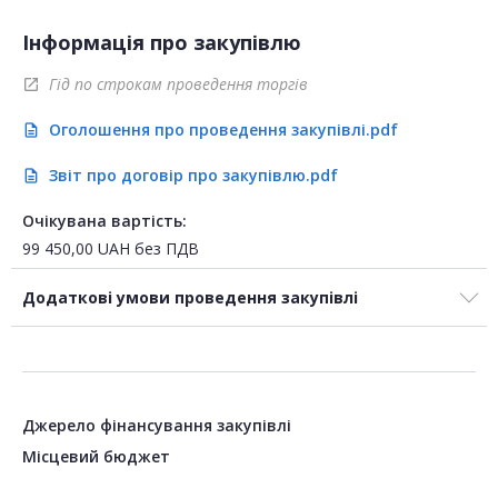
Інформація про закупівлю
Гід по строкам проведення торгів
open_in_new
Оголошення про проведення закупівлі.pdf
description
Звіт про договір про закупівлю.pdf
description
Очікувана вартість:
99 450,00
UAH
без ПДВ
Додаткові умови проведення закупівлі
Джерело фінансування закупівлі
Місцевий бюджет