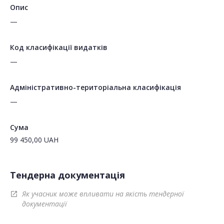
Опис
—
Код класифікації видатків
—
Адміністративно-територіальна класифікація
—
Сума
99 450,00
UAH
Тендерна документація
Як учасник може впливати на якість тендерної
open_in_new
документації