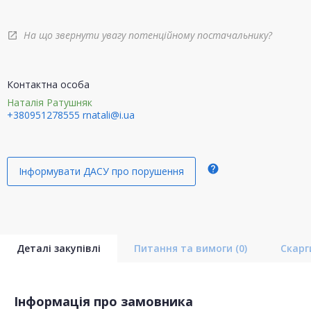
На що звернути увагу потенційному постачальнику?
open_in_new
Контактна особа
Наталія Ратушняк
+380951278555
rnatali@i.ua
help
Інформувати ДАСУ про порушення
Деталі закупівлі
Питання та вимоги
(0)
Скар
Інформація про замовника