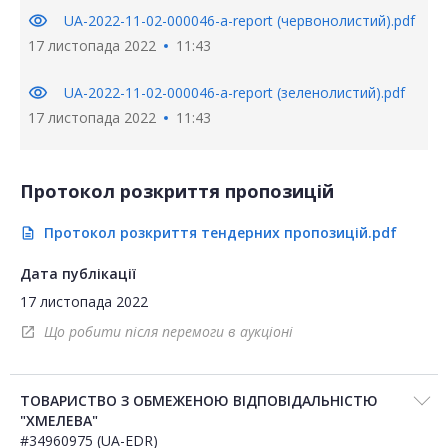
visibility
UA-2022-11-02-000046-a-report (червонолистий).pdf
17 листопада 2022
11:43
visibility
UA-2022-11-02-000046-a-report (зеленолистий).pdf
17 листопада 2022
11:43
Протокол розкриття пропозицій
Протокол розкриття тендерних пропозицій.pdf
description
Дата публікації
17 листопада 2022
Що робити після перемоги в аукціоні
open_in_new
ТОВАРИСТВО З ОБМЕЖЕНОЮ ВІДПОВІДАЛЬНІСТЮ
"ХМЕЛЕВА"
#34960975 (UA-EDR)