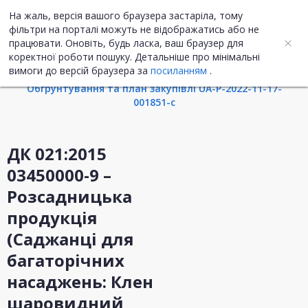
На жаль, версія вашого браузера застаріла, тому
UA
ENG
фільтри на порталі можуть не відображатись або не
працювати. Оновіть, будь ласка, ваш браузер для
коректної роботи пошуку. Детальніше про мінімальні
Інформація про закупівлю
вимоги до версій браузера за
посиланням
.
Обгрунтування та план закупівлі UA-P-2022-11-17-
001851-c
ДК 021:2015
03450000-9 –
Розсадницька
продукція
(Саджанці для
багаторічних
насаджень: Клен
шаровидний