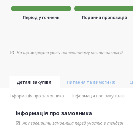
Період уточнень
Подання пропозицій
На що звернути увагу потенційному постачальнику?
open_in_new
Деталі закупівлі
Питання та вимоги
(0)
С
Інформація про замовника
Інформація про закупівлю
Інформація про замовника
Як перевірити замовника перед участю в тендері
open_in_new