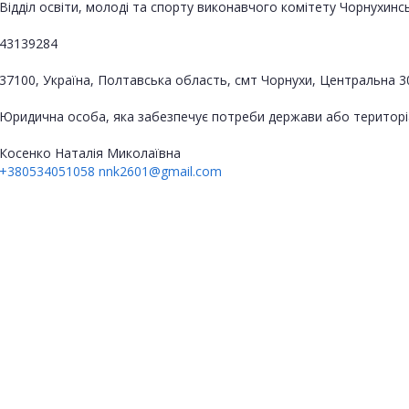
Відділ освіти, молоді та спорту виконавчого комітету Чорнухинс
43139284
37100, Україна, Полтавська область, смт Чорнухи, Центральна 3
Юридична особа, яка забезпечує потреби держави або територі
Косенко Наталія Миколаївна
+380534051058
nnk2601@gmail.com