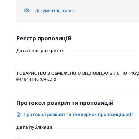
visibility
Документація.docx
Реєстр пропозицій
Дата і час розкриття
ТОВАРИСТВО З ОБМЕЖЕНОЮ ВІДПОВІДАЛЬНІСТЮ "ФУ
#44844146 (UA-EDR)
Протокол розкриття пропозицій
Протокол розкриття тендерних пропозицій.pdf
description
Дата публікації