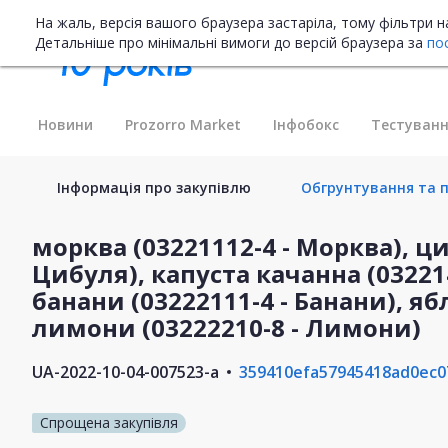
На жаль, версія вашого браузера застаріла, тому фільтри 
Детальніше про мінімальні вимоги до версій браузера за
по
Новини
Prozorro Market
Інфобокс
Тестуванн
Інформація про закупівлю
Обгрунтування та п
морква (03221112-4 - Морква), ци
Цибуля), капуста качанна (032214
банани (03222111-4 - Банани), ябл
лимони (03222210-8 - Лимони)
UA-2022-10-04-007523-a
359410efa57945418ad0ec0
Спрощена закупівля