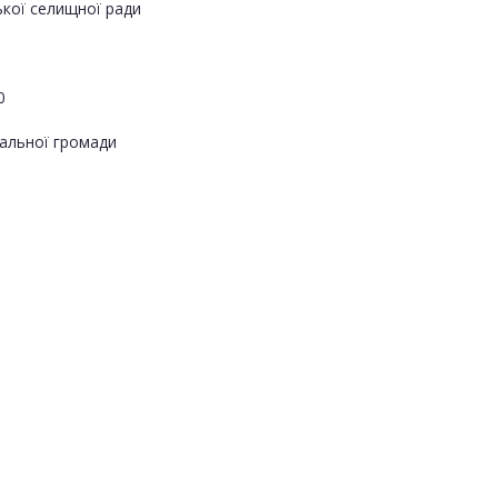
ької селищної ради
0
альної громади