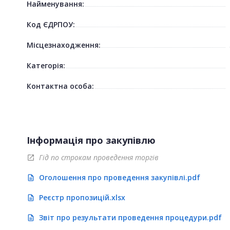
Найменування:
Код ЄДРПОУ:
Місцезнаходження:
Категорія:
Контактна особа:
Інформація про закупівлю
Гід по строкам проведення торгів
open_in_new
Оголошення про проведення закупівлі.pdf
description
Реєстр пропозицій.xlsx
description
Звіт про результати проведення процедури.pdf
description