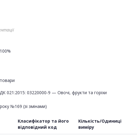
ентації
100%
товари
ДК 021:2015: 03220000-9 — Овочі, фрукти та горіхи
оку №169 (зі змінами)
Класифікатор та його
Кількість/Одиниці
відповідний код
виміру