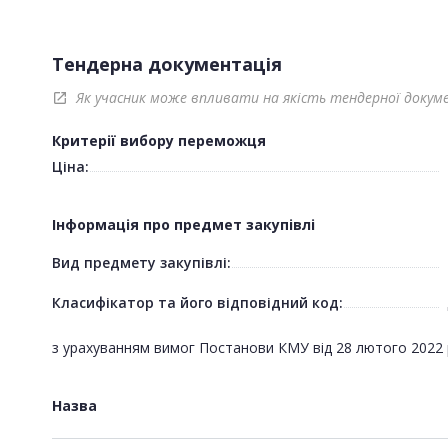
Тендерна документація
Як учасник може впливати на якість тендерної докум
open_in_new
Критерії вибору переможця
Ціна:
Інформація про предмет закупівлі
Вид предмету закупівлі:
Класифікатор та його відповідний код:
з урахуванням вимог Постанови КМУ від 28 лютого 2022 р
Назва