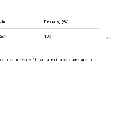
нів
Розмір, (%)
ські
100
рів протягом 10 (десяти) банківських днів з