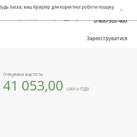
будь ласка, ваш браузер для коректної роботи пошуку.
Служба підтримки
UA
ENG
0-800-503-400
Зареєструватися
Очікувана вартість
41 053,00
UAH
з ПДВ