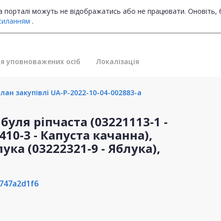
на порталі можуть не відображатись або не працювати. Оновіть, 
силанням
.
я уповноважених осіб
Локалізація
лан закупівлі UA-P-2022-10-04-002883-a
буля ріпчаста (03221113-1 -
10-3 - Капуста качанна),
ука (03222321-9 - Яблука),
747a2d1f6