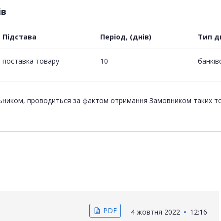
ів
Підстава
Період, (днів)
Тип д
поставка товару
10
банків
ьником, проводиться за фактом отримання Замовником таких това
PDF
description
4 жовтня 2022
12:16