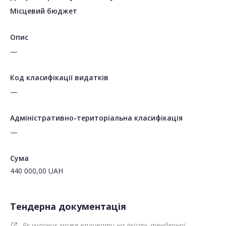
Місцевий бюджет
Опис
—
Код класифікації видатків
—
Адміністративно-територіальна класифікація
—
Сума
440 000,00
UAH
Тендерна документація
Як учасник може впливати на якість тендерної
open_in_new