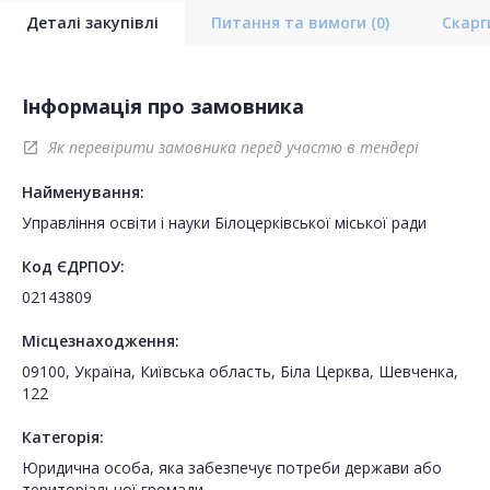
Деталі закупівлі
Питання та вимоги
(0)
Скар
Інформація про замовника
Як перевірити замовника перед участю в тендері
open_in_new
Найменування:
Управління освіти і науки Білоцерківської міської ради
Код ЄДРПОУ:
02143809
Місцезнаходження:
09100, Україна, Київська область, Біла Церква, Шевченка,
122
Категорія:
Юридична особа, яка забезпечує потреби держави або
територіальної громади