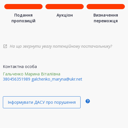
Подання
Аукціон
Визначення
пропозицій
переможця
На що звернути увагу потенційному постачальнику?
open_in_new
Контактна особа
Гальченко Марина Віталіївна
380456351989
galchenko_maryna@ukr.net
help
Інформувати ДАСУ про порушення