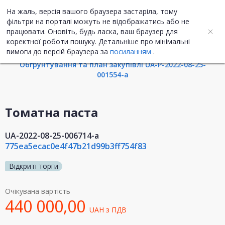
На жаль, версія вашого браузера застаріла, тому
UA
ENG
фільтри на порталі можуть не відображатись або не
працювати. Оновіть, будь ласка, ваш браузер для
коректної роботи пошуку. Детальніше про мінімальні
Інформація про закупівлю
вимоги до версій браузера за
посиланням
.
Обгрунтування та план закупівлі UA-P-2022-08-25-
001554-a
Томатна паста
UA-2022-08-25-006714-a
775ea5ecac0e4f47b21d99b3ff754f83
Відкриті торги
Очікувана вартість
440 000,00
UAH
з ПДВ