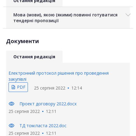
Остання редакція
Мова (мови), якою (якими) повинні готуватися
тендерні пропозиції
Документи
Остання редакція
Електронний протокол рішення про проведення
закупівлі
PDF
description
25 серпня 2022
12:14
visibility
Проект договору 2022.docx
25 серпня 2022
12:11
visibility
ТД том.паста 2022.doc
25 серпня 2022
12:11