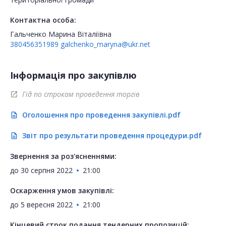
Контактна особа:
Гальченко Марина Віталіївна
380456351989
galchenko_maryna@ukr.net
Інформація про закупівлю
Гід по строкам проведення торгів
open_in_new
Оголошення про проведення закупівлі.pdf
description
Звіт про результати проведення процедури.pdf
description
Звернення за роз'ясненнями:
до
30 серпня 2022
21:00
Оскарження умов закупівлі:
до
5 вересня 2022
21:00
Кінцевий строк подання тендерних пропозицій: