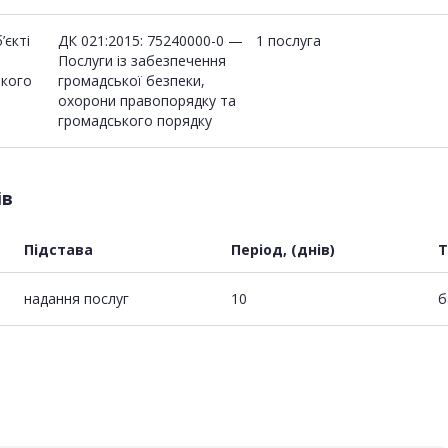
’єкті
ДК 021:2015: 75240000-0 —
1 послуга
Послуги із забезпечення
ького
громадської безпеки,
охорони правопорядку та
громадського порядку
ів
Підстава
Період, (днів)
Т
надання послуг
10
б