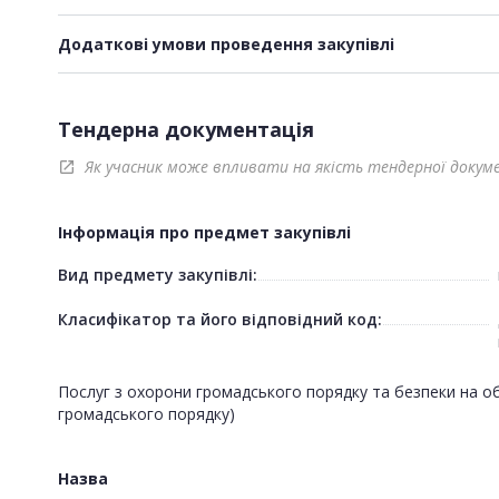
Додаткові умови проведення закупівлі
Тендерна документація
Як учасник може впливати на якість тендерної докум
open_in_new
Інформація про предмет закупівлі
Вид предмету закупівлі:
Класифікатор та його відповідний код:
Послуг з охорони громадського порядку та безпеки на об
громадського порядку)
Назва