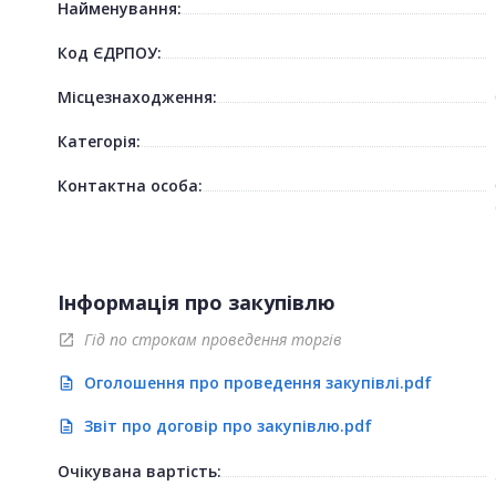
Найменування:
Код ЄДРПОУ:
Місцезнаходження:
Категорія:
Контактна особа:
Інформація про закупівлю
Гід по строкам проведення торгів
open_in_new
Оголошення про проведення закупівлі.pdf
description
Звіт про договір про закупівлю.pdf
description
Очікувана вартість: