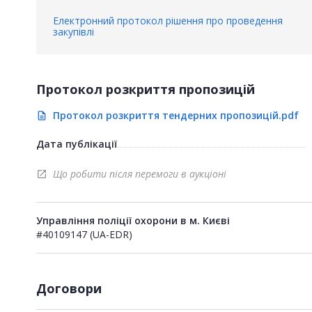
Електронний протокол рішення про проведення
закупівлі
Протокол розкриття пропозицій
Протокол розкриття тендерних пропозицій.pdf
description
Дата публікації
Що робити після перемоги в аукціоні
open_in_new
Управління поліції охорони в м. Києві
#40109147 (UA-EDR)
Договори