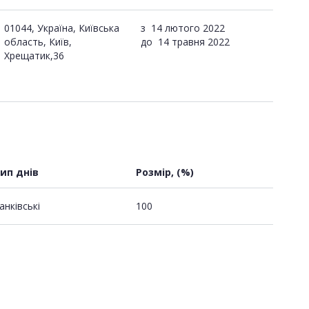
01044, Україна, Київська
з
14 лютого 2022
область, Київ,
до
14 травня 2022
Хрещатик,36
ип днів
Розмір, (%)
анківські
100