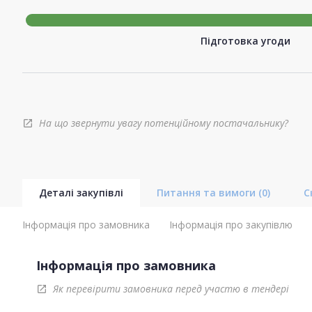
Підготовка угоди
На що звернути увагу потенційному постачальнику?
open_in_new
Деталі закупівлі
Питання та вимоги
(0)
С
Інформація про замовника
Інформація про закупівлю
Інформація про замовника
Як перевірити замовника перед участю в тендері
open_in_new