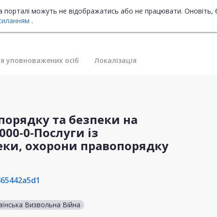
на порталі можуть не відображатись або не працювати. Оновіть, 
силанням
.
я уповноважених осіб
Локалізація
порядку та безпеки на
0000-0-Послуги із
еки, охорони правопорядку
865442a5d1
аїнська Визвольна Війна