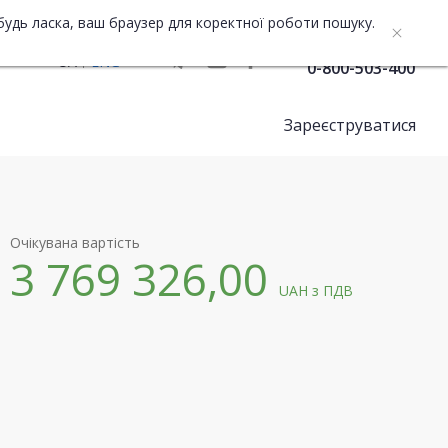
будь ласка, ваш браузер для коректної роботи пошуку.
Служба підтримки
UA
ENG
0-800-503-400
Зареєструватися
Очікувана вартість
3 769 326,00
UAH
з ПДВ