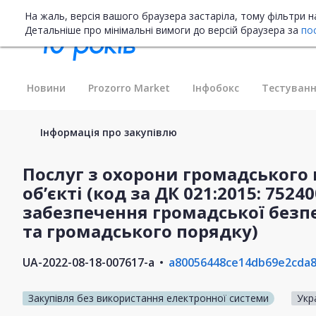
На жаль, версія вашого браузера застаріла, тому фільтри 
Детальніше про мінімальні вимоги до версій браузера за
по
Новини
Prozorro Market
Інфобокс
Тестуванн
Інформація про закупівлю
Послуг з охорони громадського 
об’єкті (код за ДК 021:2015: 7524
забезпечення громадської безп
та громадського порядку)
UA-2022-08-18-007617-a
a80056448ce14db69e2cda
Закупівля без використання електронної системи
Укр