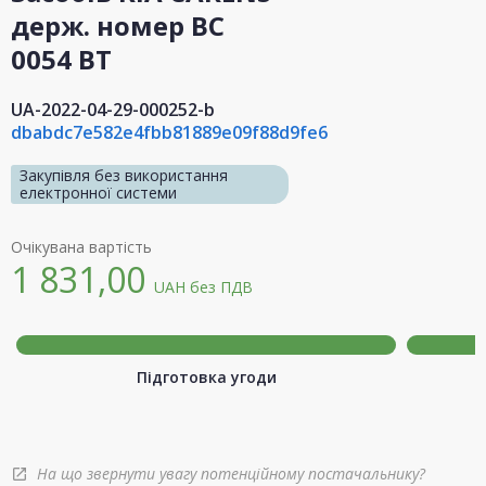
держ. номер ВС
0054 ВТ
UA-2022-04-29-000252-b
dbabdc7e582e4fbb81889e09f88d9fe6
Закупівля без використання
електронної системи
Очікувана вартість
1 831,00
UAH
без ПДВ
Підготовка угоди
На що звернути увагу потенційному постачальнику?
open_in_new