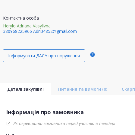
Контактна особа
Herylo Adriana Vasylivna
380968225966
Adri34852@gmail.com
help
Інформувати ДАСУ про порушення
Деталі закупівлі
Питання та вимоги
(0)
Скар
Інформація про замовника
Як перевірити замовника перед участю в тендері
open_in_new