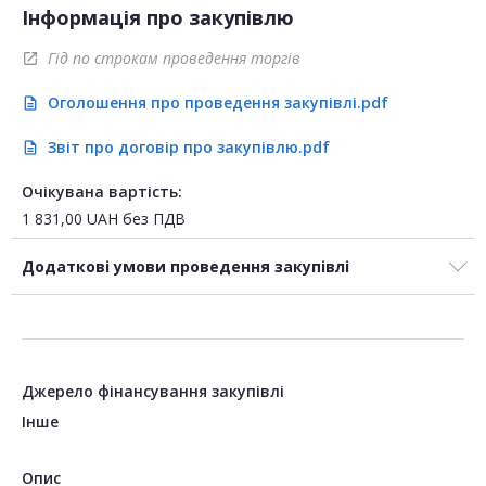
Інформація про закупівлю
Гід по строкам проведення торгів
open_in_new
Оголошення про проведення закупівлі.pdf
description
Звіт про договір про закупівлю.pdf
description
Очікувана вартість:
1 831,00
UAH
без ПДВ
Додаткові умови проведення закупівлі
Джерело фінансування закупівлі
Інше
Опис