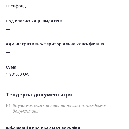
Спецфонд
Код класифікації видатків
—
Адміністративно-територіальна класифікація
—
Сума
1 831,00
UAH
Тендерна документація
Як учасник може впливати на якість тендерної
open_in_new
документації
Інформація про предмет закупівлі