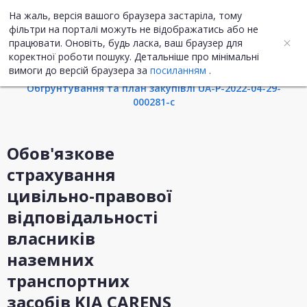
На жаль, версія вашого браузера застаріла, тому
UA
ENG
фільтри на порталі можуть не відображатись або не
працювати. Оновіть, будь ласка, ваш браузер для
коректної роботи пошуку. Детальніше про мінімальні
Інформація про закупівлю
вимоги до версій браузера за
посиланням
.
Обгрунтування та план закупівлі UA-P-2022-04-29-
000281-c
Обов'язкове
страхування
цивільно-правової
відповідальності
власників
наземних
транспортних
засобів KIA CARENS