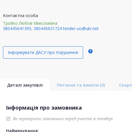
Контактна особа
Тройко Любов Миколаївна
380445641395, 380445631724
tender-uo@ukr.net
help
Інформувати ДАСУ про порушення
Деталі закупівлі
Питання та вимоги
(0)
Скар
Інформація про замовника
Як перевірити замовника перед участю в тендері
open_in_new
Найменування: