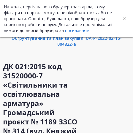
На жаль, версія вашого браузера застаріла, тому
UA
ENG
фільтри на порталі можуть не відображатись або не
працювати. Оновіть, будь ласка, ваш браузер для
коректної роботи пошуку. Детальніше про мінімальні
Інформація про закупівлю
вимоги до версій браузера за
посиланням
.
Обгрунтування та план закупівлі UA-P-2022-02-15-
004822-a
ДК 021:2015 код
31520000-7
«Світильники та
освітлювальна
арматура»
Громадський
проєкт № 1189 ЗЗСО
№ 314 (вул. Княжий