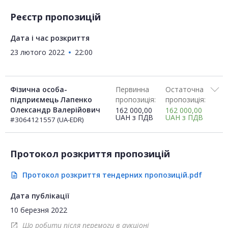
Реєстр пропозицій
Дата і час розкриття
23 лютого 2022
22:00
Фізична особа-
Первинна
Остаточна
підприємець Лапенко
пропозиція:
пропозиція:
Олександр Валерійович
162 000,00
162 000,00
UAH
з ПДВ
UAH
з ПДВ
#3064121557 (UA-EDR)
Протокол розкриття пропозицій
Протокол розкриття тендерних пропозицій.pdf
description
Дата публікації
10 березня 2022
Що робити після перемоги в аукціоні
open_in_new