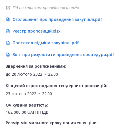
Гід по строкам проведення торгів
open_in_new
Оголошення про проведення закупівлі.pdf
description
Реєстр пропозицій.xlsx
description
Протокол відміни закупівлі.pdf
description
Звіт про результати проведення процедури.pdf
description
Звернення за роз'ясненнями:
до
20 лютого 2022
22:00
Кінцевий строк подання тендерних пропозицій:
23 лютого 2022
22:00
Очікувана вартість:
162 000,00
UAH
з ПДВ
Розмір мінімального кроку пониження ціни: