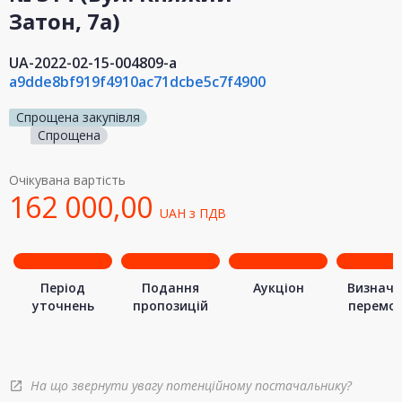
Затон, 7а)
UA-2022-02-15-004809-a
a9dde8bf919f4910ac71dcbe5c7f4900
Спрощена закупівля
Спрощена
Очікувана вартість
162 000,00
UAH
з ПДВ
Період
Подання
Аукціон
Визначе
уточнень
пропозицій
перемо
На що звернути увагу потенційному постачальнику?
open_in_new