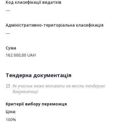
Код класифікації видатків
—
Адміністративно-територіальна класифікація
—
Сума
162 000,00
UAH
Тендерна документація
Як учасник може впливати на якість тендерної
open_in_new
документації
Критерії вибору переможця
Ціна:
100%