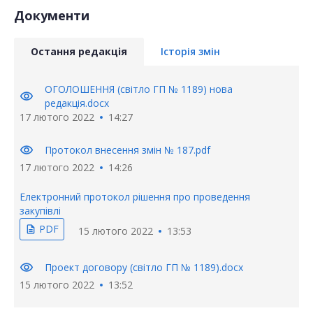
Документи
Остання редакція
Історія змін
ОГОЛОШЕННЯ (світло ГП № 1189) нова
visibility
редакція.docx
17 лютого 2022
14:27
visibility
Протокол внесення змін № 187.pdf
17 лютого 2022
14:26
Електронний протокол рішення про проведення
закупівлі
PDF
description
15 лютого 2022
13:53
visibility
Проект договору (світло ГП № 1189).docx
15 лютого 2022
13:52