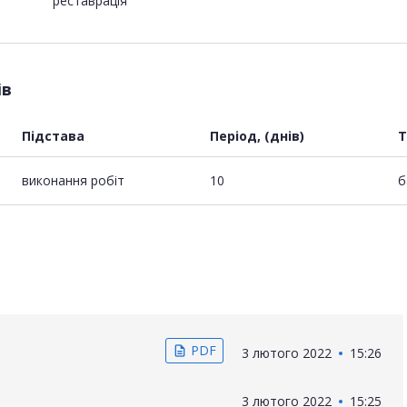
реставрація
ів
Підстава
Період, (днів)
Т
виконання робіт
10
б
PDF
description
3 лютого 2022
15:26
3 лютого 2022
15:25