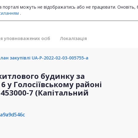
на порталі можуть не відображатись або не працювати. Оновіть, 
силанням
.
я уповноважених осіб
Локалізація
лан закупівлі UA-P-2022-02-03-005755-a
житлового будинку за
6 у Голосіївському районі
45453000-7 (Капітальний
a9a9d546c