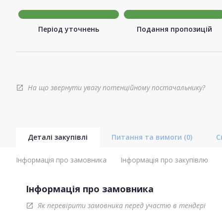
Період уточнень
Подання пропозицій
На що звернути увагу потенційному постачальнику?
open_in_new
Деталі закупівлі
Питання та вимоги
(0)
С
Інформація про замовника
Інформація про закупівлю
Інформація про замовника
Як перевірити замовника перед участю в тендері
open_in_new