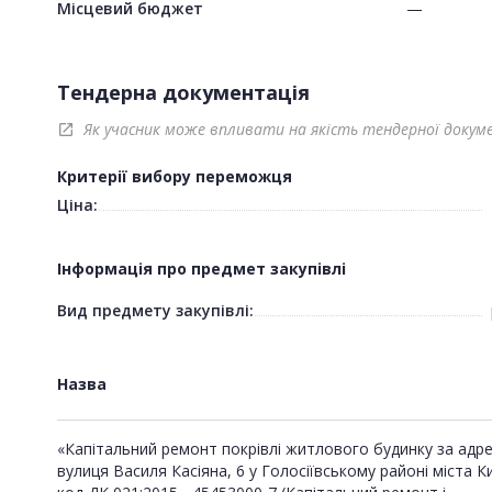
Місцевий бюджет
—
Тендерна документація
Як учасник може впливати на якість тендерної докум
open_in_new
Критерії вибору переможця
Ціна:
Інформація про предмет закупівлі
Вид предмету закупівлі:
Назва
«Капітальний ремонт покрівлі житлового будинку за адр
вулиця Василя Касіяна, 6 у Голосіївському районі міста К