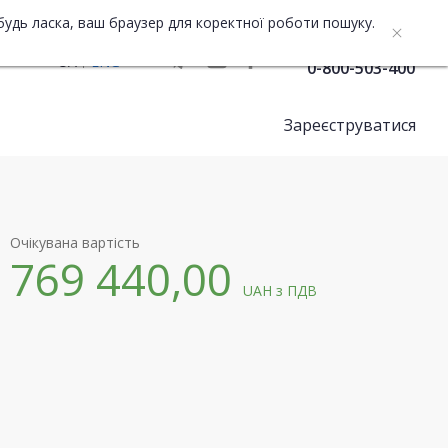
будь ласка, ваш браузер для коректної роботи пошуку.
Служба підтримки
UA
ENG
0-800-503-400
Зареєструватися
Очікувана вартість
769 440,00
UAH
з ПДВ