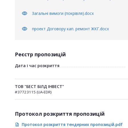
visibility
Загальні вимоги (покрівля).docx
visibility
проект Договору кап. ремонт ЖКГ.docx
Реєстр пропозицій
Дата і час розкриття
ТОВ "БЕСТ БІЛД ІНВЕСТ"
#37723115 (UA-EDR)
Протокол розкриття пропозицій
Протокол розкриття тендерних пропозицій.pdf
description