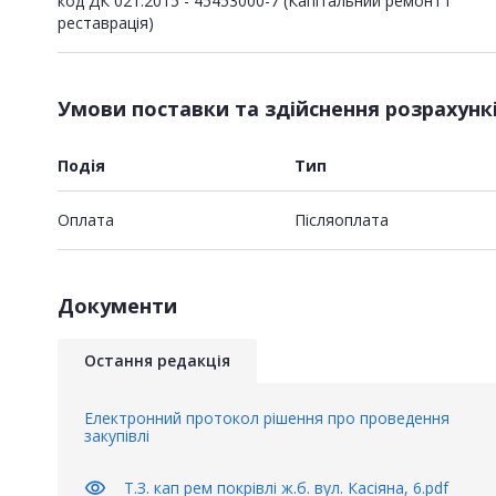
код ДК 021:2015 - 45453000-7 (Капітальний ремонт і
реставрація)
Умови поставки та здійснення розрахунк
Подія
Тип
Оплата
Пiсляоплата
Документи
Остання редакція
Електронний протокол рішення про проведення
закупівлі
visibility
Т.З. кап рем покрівлі ж.б. вул. Касіяна, 6.pdf