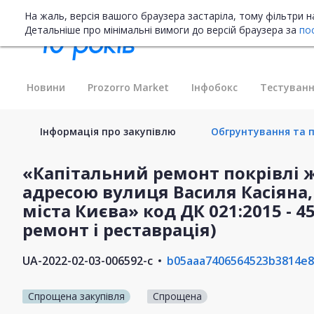
На жаль, версія вашого браузера застаріла, тому фільтри 
Детальніше про мінімальні вимоги до версій браузера за
по
Новини
Prozorro Market
Інфобокс
Тестуванн
Інформація про закупівлю
Обгрунтування та п
«Капітальний ремонт покрівлі 
адресою вулиця Василя Касіяна, 
міста Києва» код ДК 021:2015 - 
ремонт і реставрація)
UA-2022-02-03-006592-c
b05aaa7406564523b3814e8
Спрощена закупівля
Спрощена