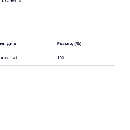
Касіяна, 6
ип днів
Розмір, (%)
анківські
100