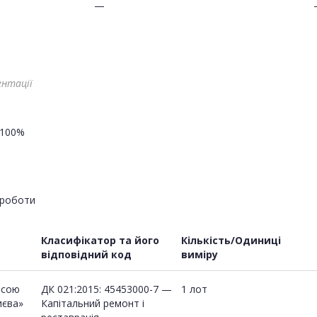
—
ентації
100%
роботи
Класифікатор та його
Кількість/Одиниці
відповідний код
виміру
есою
ДК 021:2015: 45453000-7 —
1 лот
иєва»
Капітальний ремонт і