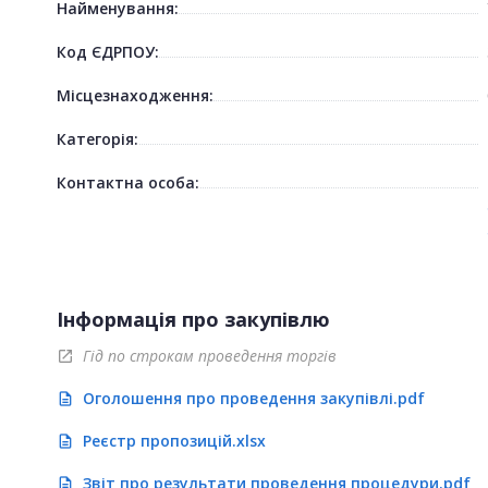
Найменування:
Код ЄДРПОУ:
Місцезнаходження:
Категорія:
Контактна особа:
Інформація про закупівлю
Гід по строкам проведення торгів
open_in_new
Оголошення про проведення закупівлі.pdf
description
Реєстр пропозицій.xlsx
description
Звіт про результати проведення процедури.pdf
description