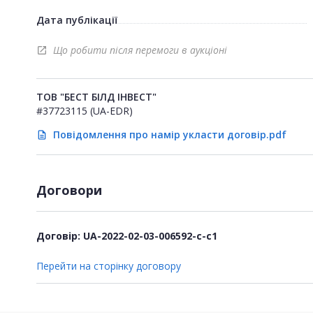
Дата публікації
Що робити після перемоги в аукціоні
open_in_new
ТОВ "БЕСТ БІЛД ІНВЕСТ"
#37723115 (UA-EDR)
Повідомлення про намір укласти договір.pdf
description
Договори
Договір: UA-2022-02-03-006592-c-c1
Перейти на сторінку договору