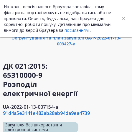
На жаль, версія вашого браузера застаріла, тому
UA
ENG
фільтри на порталі можуть не відображатись або не
працювати. Оновіть, будь ласка, ваш браузер для
коректної роботи пошуку. Детальніше про мінімальні
Інформація про закупівлю
вимоги до версій браузера за
посиланням
.
Обгрунтування та план закупівлі UA-P-2022-01-13-
009427-a
ДК 021:2015:
65310000-9
Розподіл
електричної енергії
UA-2022-01-13-007154-a
91d4a5e3141e483ab28ab94da9ea4739
Закупівля без використання
електронної системи