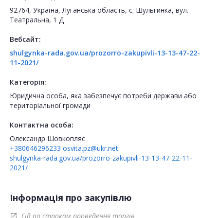
92764, Україна, Луганська область, с. Шульгинка, вул.
Театральна, 1 Д
Вебсайт:
shulgynka-rada.gov.ua/prozorro-zakupivli-13-13-47-22-
11-2021/
Категорія:
Юридична особа, яка забезпечує потреби держави або
територіальної громади
Контактна особа:
Олександр Шовкопляс
+380646296233
osvita.pz@ukr.net
shulgynka-rada.gov.ua/prozorro-zakupivli-13-13-47-22-11-
2021/
Інформація про закупівлю
Гід по строкам проведення торгів
open_in_new