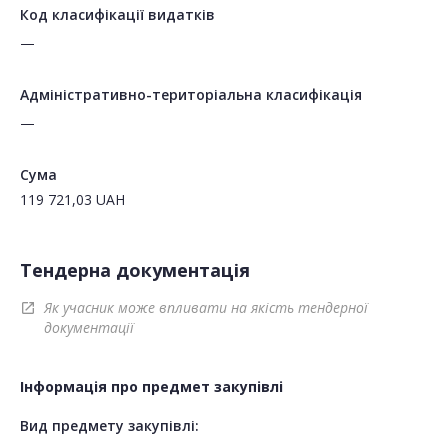
Код класифікації видатків
—
Адміністративно-територіальна класифікація
—
Сума
119 721,03
UAH
Тендерна документація
Як учасник може впливати на якість тендерної
open_in_new
документації
Інформація про предмет закупівлі
Вид предмету закупівлі: