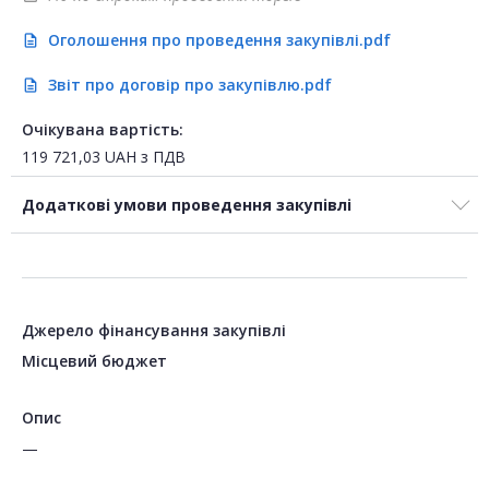
Оголошення про проведення закупівлі.pdf
description
Звіт про договір про закупівлю.pdf
description
Очікувана вартість:
119 721,03
UAH
з ПДВ
Додаткові умови проведення закупівлі
Джерело фінансування закупівлі
Місцевий бюджет
Опис
—