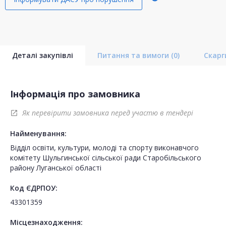
Деталі закупівлі
Питання та вимоги
(0)
Скар
Інформація про замовника
Як перевірити замовника перед участю в тендері
open_in_new
Найменування:
Відділ освіти, культури, молоді та спорту виконавчого
комітету Шульгинської сільської ради Старобільського
району Луганської області
Код ЄДРПОУ:
43301359
Місцезнаходження: