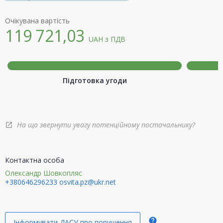
Очікувана вартість
119 721,03
UAH
з ПДВ
Підготовка угоди
На що звернути увагу потенційному постачальнику?
open_in_new
Контактна особа
Олександр Шовкопляс
+380646296233
osvita.pz@ukr.net
help
Інформувати ДАСУ про порушення