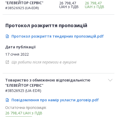
"ЕЛЕВЕЙТОР СЕРВІС"
26 798,47
26 798,47
UAH
з ПДВ
UAH
з ПДВ
#38526925 (UA-EDR)
Протокол розкриття пропозицій
Протокол розкриття тендерних пропозицій.pdf
description
Дата публікації
17 січня 2022
Що робити після перемоги в аукціоні
open_in_new
Товариство з обмеженою відповідальністю
"ЕЛЕВЕЙТОР СЕРВІС"
#38526925 (UA-EDR)
Повідомлення про намір укласти договір.pdf
description
Остаточна пропозиція:
26 798,47
UAH
з ПДВ