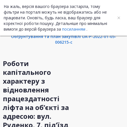
На жаль, версія вашого браузера застаріла, тому
UA
ENG
фільтри на порталі можуть не відображатись або не
працювати. Оновіть, будь ласка, ваш браузер для
коректної роботи пошуку. Детальніше про мінімальні
Інформація про закупівлю
вимоги до версій браузера за
посиланням
.
Обгрунтування та план закупівлі UA-P-2022-01-05-
006215-c
Роботи
капітального
характеру з
відновлення
працездатності
ліфта на об’єкті за
адресою: вул.
Руденко, 7, під’їзд