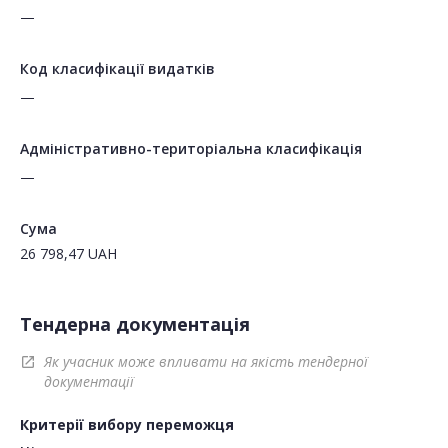
—
Код класифікації видатків
—
Адміністративно-територіальна класифікація
—
Сума
26 798,47
UAH
Тендерна документація
Як учасник може впливати на якість тендерної
open_in_new
документації
Критерії вибору переможця