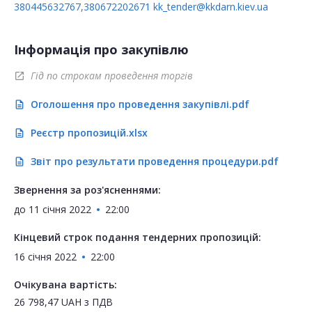
380445632767,380672202671
kk_tender@kkdarn.kiev.ua
Інформація про закупівлю
Гід по строкам проведення торгів
open_in_new
Оголошення про проведення закупівлі.pdf
description
Реєстр пропозицій.xlsx
description
Звіт про результати проведення процедури.pdf
description
Звернення за роз'ясненнями:
до
11 січня 2022
22:00
Кінцевий строк подання тендерних пропозицій:
16 січня 2022
22:00
Очікувана вартість:
26 798,47
UAH
з ПДВ