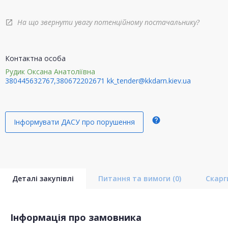
На що звернути увагу потенційному постачальнику?
open_in_new
Контактна особа
Рудик Оксана Анатоліївна
380445632767,380672202671
kk_tender@kkdarn.kiev.ua
help
Інформувати ДАСУ про порушення
Деталі закупівлі
Питання та вимоги
(0)
Скар
Інформація про замовника