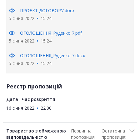
visibility
ПРОЄКТ ДОГОВОРУ.docx
5 січня 2022
15:24
visibility
ОГОЛОШЕННЯ_Руденко 7.pdf
5 січня 2022
15:24
visibility
ОГОЛОШЕННЯ_Руденко 7.docx
5 січня 2022
15:24
Реєстр пропозицій
Дата і час розкриття
16 січня 2022
22:00
Товариство з обмеженою
Первинна
Остаточна
відповідальністю
пропозиція:
пропозиція: