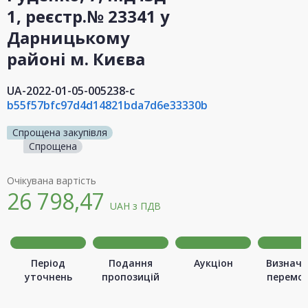
1, реєстр.№ 23341 у
Дарницькому
районі м. Києва
UA-2022-01-05-005238-c
b55f57bfc97d4d14821bda7d6e33330b
Спрощена закупівля
Спрощена
Очікувана вартість
26 798,47
UAH
з ПДВ
Період
Подання
Аукціон
Визначе
уточнень
пропозицій
перемо