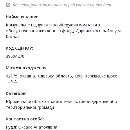
Як перевірити замовника перед участю в тендері
open_in_new
Найменування:
Комунальне підприємство «Керуюча компанія з
обслуговування житлового фонду Дарницького району м.
Києва»
Код ЄДРПОУ:
39604270
Місцезнаходження:
02175, Україна, Київська область, Київ, Харківське шосе
148-А
Категорія:
Юридична особа, яка забезпечує потреби держави або
територіальної громади
Контактна особа:
Рудик Оксана Анатоліївна