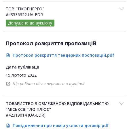
ТОВ "ТІКОЕНЕРГО"
#43536322 UA-EDR
Допущено до аукціону
Протокол розкриття пропозицій
Протокол розкриття тендерних пропозицій.pdf
description
Дата публікації
15 лютого 2022
Що робити після перемоги в аукціоні
open_in_new
ТОВАРИСТВО З ОБМЕЖЕНОЮ ВІДПОВІДАЛЬНІСТЮ
"МІСЬКСВІТЛО ПЛЮС"
#42319014 (UA-EDR)
Повідомлення про намір укласти договір.pdf
description