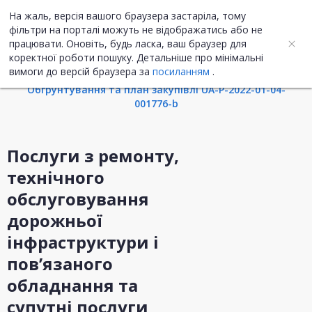
На жаль, версія вашого браузера застаріла, тому
UA
ENG
фільтри на порталі можуть не відображатись або не
працювати. Оновіть, будь ласка, ваш браузер для
коректної роботи пошуку. Детальніше про мінімальні
Інформація про закупівлю
вимоги до версій браузера за
посиланням
.
Обгрунтування та план закупівлі UA-P-2022-01-04-
001776-b
Послуги з ремонту,
технічного
обслуговування
дорожньої
інфраструктури і
пов’язаного
обладнання та
супутні послуги