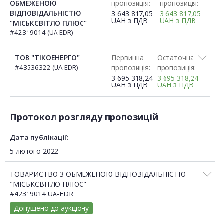
ОБМЕЖЕНОЮ
пропозиція:
пропозиція:
ВІДПОВІДАЛЬНІСТЮ
3 643 817,05
3 643 817,05
UAH
з ПДВ
UAH
з ПДВ
"МІСЬКСВІТЛО ПЛЮС"
#42319014 (UA-EDR)
ТОВ "ТІКОЕНЕРГО"
Первинна
Остаточна
#43536322 (UA-EDR)
пропозиція:
пропозиція:
3 695 318,24
3 695 318,24
UAH
з ПДВ
UAH
з ПДВ
Протокол розгляду пропозицій
Дата публікації:
5 лютого 2022
ТОВАРИСТВО З ОБМЕЖЕНОЮ ВІДПОВІДАЛЬНІСТЮ
"МІСЬКСВІТЛО ПЛЮС"
#42319014 UA-EDR
Допущено до аукціону