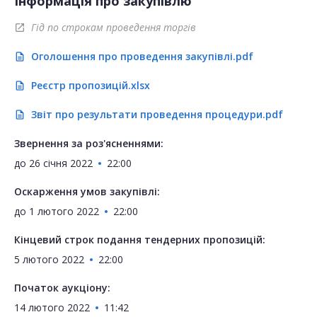
Інформація про закупівлю
Гід по строкам проведення торгів
open_in_new
Оголошення про проведення закупівлі.pdf
description
Реєстр пропозицій.xlsx
description
Звіт про результати проведення процедури.pdf
description
Звернення за роз'ясненнями:
до
26 січня 2022
22:00
Оскарження умов закупівлі:
до
1 лютого 2022
22:00
Кінцевий строк подання тендерних пропозицій:
5 лютого 2022
22:00
Початок аукціону:
14 лютого 2022
11:42