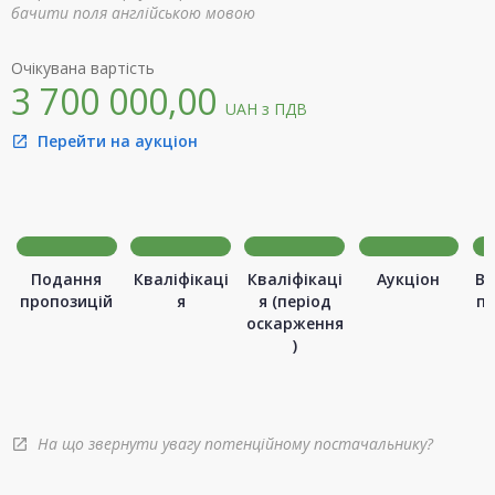
бачити поля англійською мовою
Очікувана вартість
3 700 000,00
UAH
з ПДВ
Перейти на аукціон
open_in_new
Подання
Кваліфікаці
Кваліфікаці
Аукціон
Ви
пропозицій
я
я (період
п
оскарження
)
На що звернути увагу потенційному постачальнику?
open_in_new