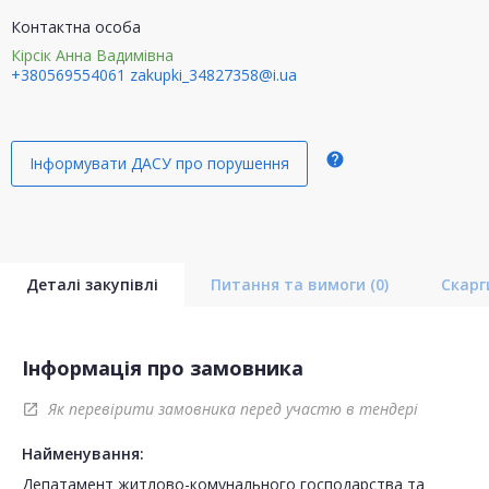
Контактна особа
Кірсік Анна Вадимівна
+380569554061
zakupki_34827358@i.ua
help
Інформувати ДАСУ про порушення
Деталі закупівлі
Питання та вимоги
(0)
Скар
Інформація про замовника
Як перевірити замовника перед участю в тендері
open_in_new
Найменування:
Депатамент житлово-комунального господарства та