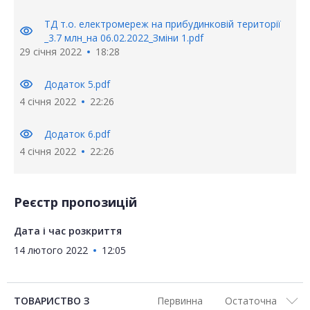
ТД т.о. електромереж на прибудинковій території
visibility
_3.7 млн_на 06.02.2022_Зміни 1.pdf
29 січня 2022
18:28
visibility
Додаток 5.pdf
4 січня 2022
22:26
visibility
Додаток 6.pdf
4 січня 2022
22:26
Реєстр пропозицій
Дата і час розкриття
14 лютого 2022
12:05
ТОВАРИСТВО З
Первинна
Остаточна