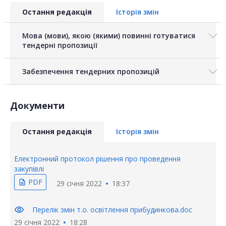
Остання редакція
Історія змін
Мова (мови), якою (якими) повинні готуватися
тендерні пропозиції
Забезпечення тендерних пропозицій
Документи
Остання редакція
Історія змін
Електронний протокол рішення про проведення
закупівлі
PDF
description
29 січня 2022
18:37
visibility
Перелік змін т.о. освітлення прибудинкова.doc
29 січня 2022
18:28