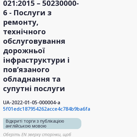
021:2015 – 50230000-
6 - Послуги з
ремонту,
технічного
обслуговування
дорожньої
інфраструктури і
пов’язаного
обладнання та
супутні послуги
UA-2022-01-05-000004-a
5f01edc187954262acce4c784b9ba6fa
Відкриті торги з публікацією
англійською мовою
Оберіть EN зверху сторінки, щоб