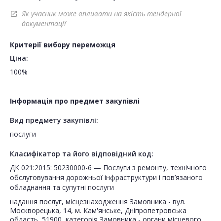
Як учасник може впливати на якість тендерної
open_in_new
документації
Критерії вибору переможця
Ціна:
100%
Інформація про предмет закупівлі
Вид предмету закупівлі:
послуги
Класифікатор та його відповідний код:
ДК 021:2015: 50230000-6 — Послуги з ремонту, технічного
обслуговування дорожньої інфраструктури і пов’язаного
обладнання та супутні послуги
надання послуг, місцезнаходження Замовника - вул.
Москворецька, 14, м. Кам'янське, Дніпропетровська
область, 51900, категорія Замовника - органи місцевого