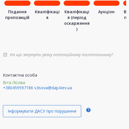
Подання
Кваліфікаці
Кваліфікаці
Аукціон
Ви
пропозицій
я
я (період
п
оскарження
)
На що звернути увагу потенційному постачальнику?
open_in_new
Контактна особа
Віта Лісова
+380459597186
v.lisova@dap.kiev.ua
help
Інформувати ДАСУ про порушення