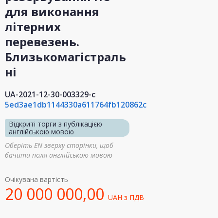
для виконання
літерних
перевезень.
Близькомагістраль
ні
UA-2021-12-30-003329-c
5ed3ae1db1144330a611764fb120862c
Відкриті торги з публікацією
англійською мовою
Оберіть EN зверху сторінки, щоб
бачити поля англійською мовою
Очікувана вартість
20 000 000,00
UAH
з ПДВ