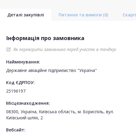
Деталі закупівлі
Питання та вимоги
(0)
Скар
Інформація про замовника
Як перевірити замовника перед участю в тендері
open_in_new
Найменування:
Державне авіаційне підприємство "Україна"
Код ЄДРПОУ:
25196197
Місцезнаходження:
08300, Україна, Київська область, м. Бориспіль, вул.
Київський шлях, 2
Вебсайт: