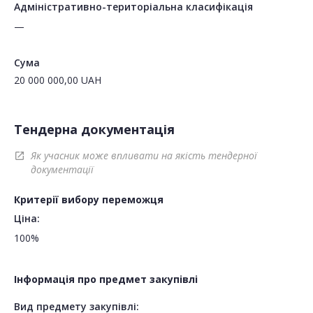
Адміністративно-територіальна класифікація
—
Сума
20 000 000,00
UAH
Тендерна документація
Як учасник може впливати на якість тендерної
open_in_new
документації
Критерії вибору переможця
Ціна:
100%
Інформація про предмет закупівлі
Вид предмету закупівлі: