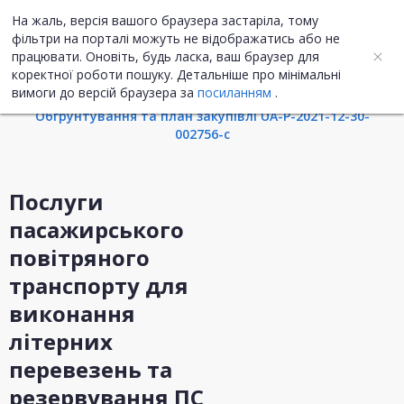
На жаль, версія вашого браузера застаріла, тому
UA
ENG
фільтри на порталі можуть не відображатись або не
працювати. Оновіть, будь ласка, ваш браузер для
коректної роботи пошуку. Детальніше про мінімальні
Інформація про закупівлю
вимоги до версій браузера за
посиланням
.
Обгрунтування та план закупівлі UA-P-2021-12-30-
002756-c
Послуги
пасажирського
повітряного
транспорту для
виконання
літерних
перевезень та
резервування ПС