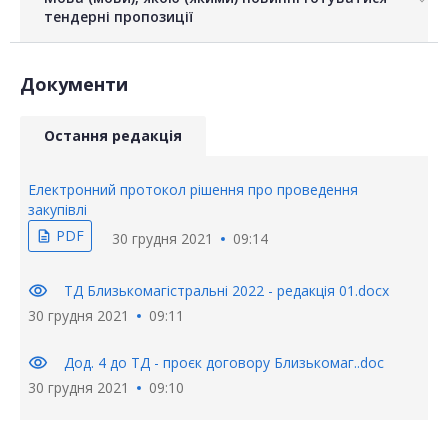
тендерні пропозиції
Документи
Остання редакція
Електронний протокол рішення про проведення
закупівлі
PDF
description
30 грудня 2021
09:14
visibility
ТД Близькомагістральні 2022 - редакція 01.docx
30 грудня 2021
09:11
visibility
Дод. 4 до ТД - проєк договору Близькомаг..doc
30 грудня 2021
09:10