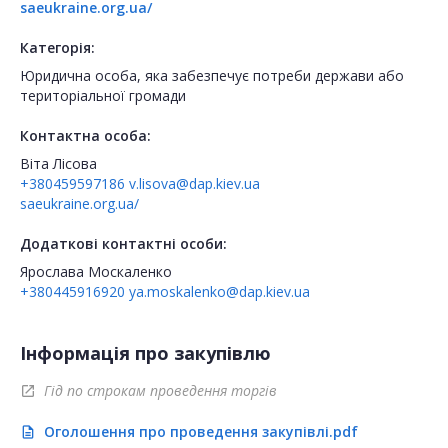
saeukraine.org.ua/
Категорія:
Юридична особа, яка забезпечує потреби держави або
територіальної громади
Контактна особа:
Віта Лісова
+380459597186
v.lisova@dap.kiev.ua
saeukraine.org.ua/
Додаткові контактні особи:
Ярослава Москаленко
+380445916920
ya.moskalenko@dap.kiev.ua
Інформація про закупівлю
Гід по строкам проведення торгів
open_in_new
Оголошення про проведення закупівлі.pdf
description