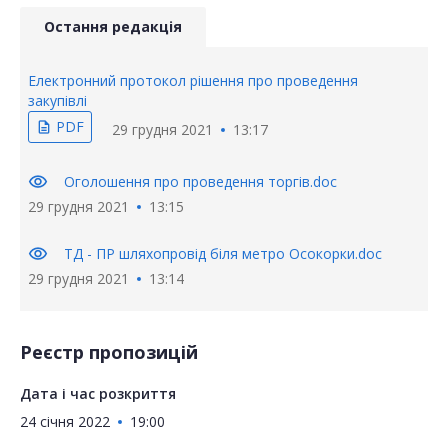
Остання редакція
Електронний протокол рішення про проведення
закупівлі
PDF
description
29 грудня 2021
13:17
visibility
Оголошення про проведення торгів.doc
29 грудня 2021
13:15
visibility
ТД - ПР шляхопровід біля метро Осокорки.doc
29 грудня 2021
13:14
Реєстр пропозицій
Дата і час розкриття
24 січня 2022
19:00