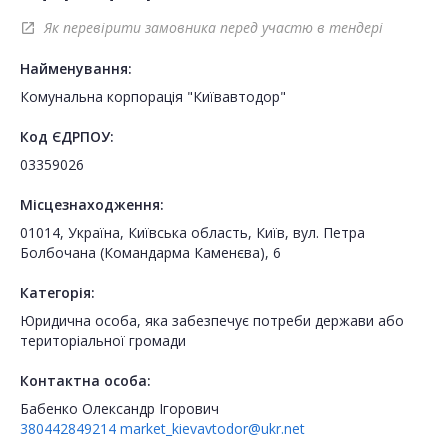
Як перевірити замовника перед участю в тендері
open_in_new
Найменування:
Комунальна корпорація "Київавтодор"
Код ЄДРПОУ:
03359026
Місцезнаходження:
01014, Україна, Київська область, Київ, вул. Петра
Болбочана (Командарма Каменєва), 6
Категорія:
Юридична особа, яка забезпечує потреби держави або
територіальної громади
Контактна особа:
Бабенко Олександр Ігорович
380442849214
market_kievavtodor@ukr.net