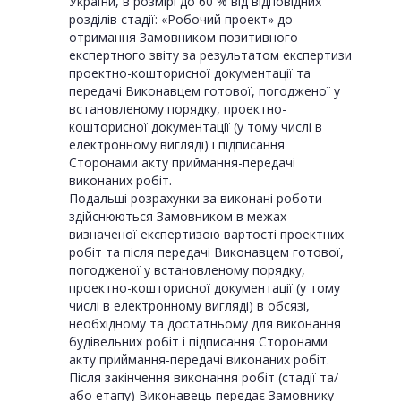
України, в розмірі до 60 % від відповідних
розділів стадії: «Робочий проект» до
отримання Замовником позитивного
експертного звіту за результатом експертизи
проектно-кошторисної документації та
передачі Виконавцем готової, погодженої у
встановленому порядку, проектно-
кошторисної документації (у тому числі в
електронному вигляді) і підписання
Сторонами акту приймання-передачі
виконаних робіт.
Подальші розрахунки за виконані роботи
здійснюються Замовником в межах
визначеної експертизою вартості проектних
робіт та після передачі Виконавцем готової,
погодженої у встановленому порядку,
проектно-кошторисної документації (у тому
числі в електронному вигляді) в обсязі,
необхідному та достатньому для виконання
будівельних робіт і підписання Сторонами
акту приймання-передачі виконаних робіт.
Після закінчення виконання робіт (стадії та/
або етапу) Виконавець передає Замовнику