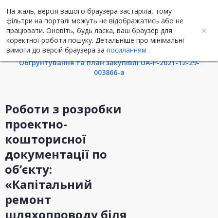
На жаль, версія вашого браузера застаріла, тому
UA
ENG
фільтри на порталі можуть не відображатись або не
працювати. Оновіть, будь ласка, ваш браузер для
коректної роботи пошуку. Детальніше про мінімальні
Інформація про закупівлю
вимоги до версій браузера за
посиланням
.
Обгрунтування та план закупівлі UA-P-2021-12-29-
003866-a
Роботи з розробки
проектно-
кошторисної
документації по
об’єкту:
«Капітальний
ремонт
шляхопроводу біля