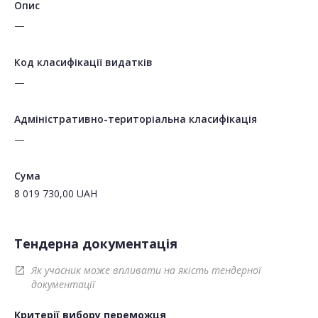
Опис
—
Код класифікації видатків
—
Адміністративно-територіальна класифікація
—
Сума
8 019 730,00
UAH
Тендерна документація
Як учасник може впливати на якість тендерної
open_in_new
документації
Критерії вибору переможця