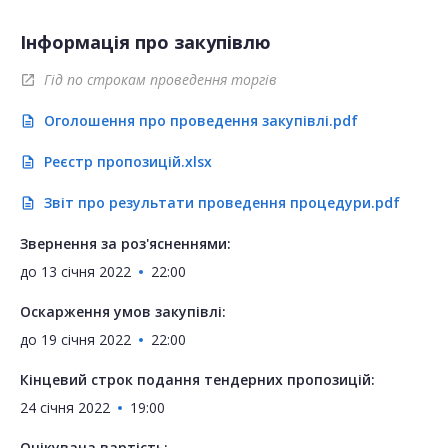
Інформація про закупівлю
Гід по строкам проведення торгів
open_in_new
Оголошення про проведення закупівлі.pdf
description
Реєстр пропозицій.xlsx
description
Звіт про результати проведення процедури.pdf
description
Звернення за роз'ясненнями:
до
13 січня 2022
22:00
Оскарження умов закупівлі:
до
19 січня 2022
22:00
Кінцевий строк подання тендерних пропозицій:
24 січня 2022
19:00
Очікувана вартість: