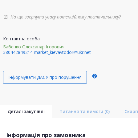
На що звернути увагу потенційному постачальнику?
open_in_new
Контактна особа
Бабенко Олександр Ігорович
380442849214
market_kievavtodor@ukr.net
help
Інформувати ДАСУ про порушення
Деталі закупівлі
Питання та вимоги
(0)
Скар
Інформація про замовника