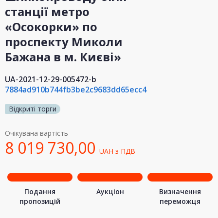
станції метро
«Осокорки» по
проспекту Миколи
Бажана в м. Києві»
UA-2021-12-29-005472-b
7884ad910b744fb3be2c9683dd65ecc4
Відкриті торги
Очікувана вартість
8 019 730,00
UAH
з ПДВ
Подання
Аукціон
Визначення
пропозицій
переможця