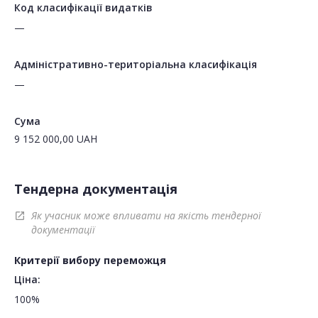
Код класифікації видатків
—
Адміністративно-територіальна класифікація
—
Сума
9 152 000,00
UAH
Тендерна документація
Як учасник може впливати на якість тендерної
open_in_new
документації
Критерії вибору переможця
Ціна:
100%