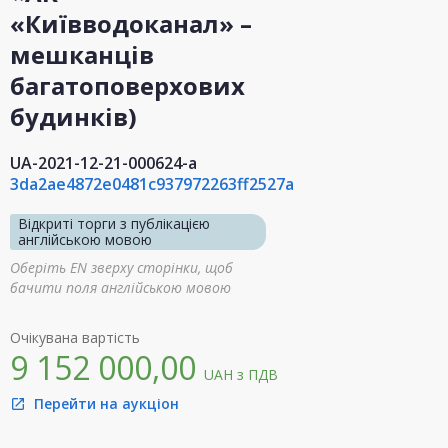
«Київводоканал» –
мешканців
багатоповерхових
будинків)
UA-2021-12-21-000624-a
3da2ae4872e0481c937972263ff2527a
Відкриті торги з публікацією
англійською мовою
Оберіть EN зверху сторінки, щоб
бачити поля англійською мовою
Очікувана вартість
9 152 000,00
UAH
з ПДВ
Перейти на аукціон
open_in_new