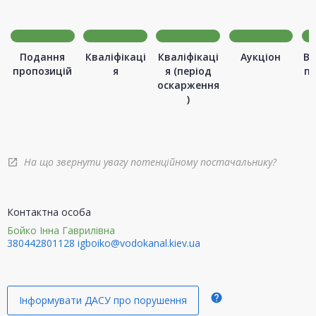
Подання
Кваліфікаці
Кваліфікаці
Аукціон
Ви
пропозицій
я
я (період
п
оскарження
)
На що звернути увагу потенційному постачальнику?
open_in_new
Контактна особа
Бойко Інна Гаврилівна
380442801128
igboiko@vodokanal.kiev.ua
help
Інформувати ДАСУ про порушення