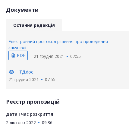
Документи
Остання редакція
Електронний протокол рішення про проведення
закупівлі
PDF
description
21 грудня 2021
07:55
visibility
ТД.doc
21 грудня 2021
07:55
Реєстр пропозицій
Дата і час розкриття
2 лютого 2022
09:36