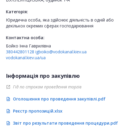
Категорія:
Юридична особа, яка здійснює діяльність в одній або
декількох окремих сферах господарювання
Контактна особа:
Бойко Інна Гаврилівна
380442801128
igboiko@vodokanal.kiev.ua
vodokanal.kiev.ua/ua
Інформація про закупівлю
Гід по строкам проведення торгів
open_in_new
Оголошення про проведення закупівлі.pdf
description
Реєстр пропозицій.xlsx
description
Звіт про результати проведення процедури.pdf
description