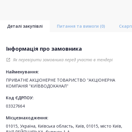
Деталі закупівлі
Питання та вимоги
(0)
Скар
Інформація про замовника
Як перевірити замовника перед участю в тендері
open_in_new
Найменування:
ПРИВАТНЕ АКЦІОНЕРНЕ ТОВАРИСТВО "АКЦІОНЕРНА
КОМПАНІЯ "КИЇВВОДОКАНАЛ"
Код ЄДРПОУ:
03327664
Місцезнаходження:
01015, Україна, Київська область, Київ, 01015, місто Київ,
ВУЛ.ЛЕЙПЦИЗЬКА, будинок 1-А