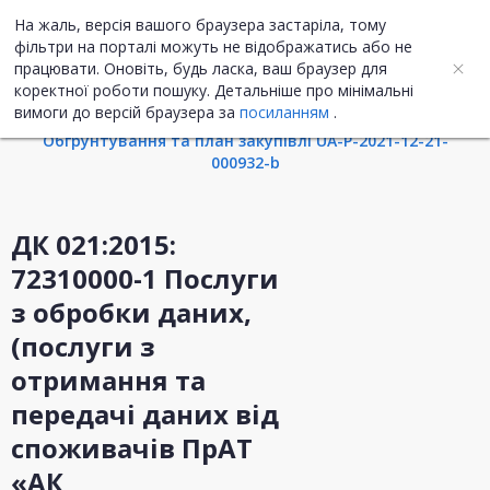
На жаль, версія вашого браузера застаріла, тому
UA
ENG
фільтри на порталі можуть не відображатись або не
працювати. Оновіть, будь ласка, ваш браузер для
коректної роботи пошуку. Детальніше про мінімальні
Інформація про закупівлю
вимоги до версій браузера за
посиланням
.
Обгрунтування та план закупівлі UA-P-2021-12-21-
000932-b
ДК 021:2015:
72310000-1 Послуги
з обробки даних,
(послуги з
отримання та
передачі даних від
споживачів ПрАТ
«АК