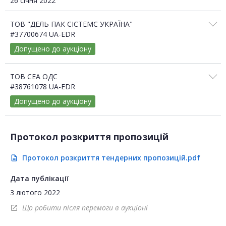
26 січня 2022
ТОВ "ДЕЛЬ ПАК СІСТЕМС УКРАЇНА"
#37700674 UA-EDR
Допущено до аукціону
ТОВ СЕА ОДС
#38761078 UA-EDR
Допущено до аукціону
Протокол розкриття пропозицій
Протокол розкриття тендерних пропозицій.pdf
description
Дата публікації
3 лютого 2022
Що робити після перемоги в аукціоні
open_in_new