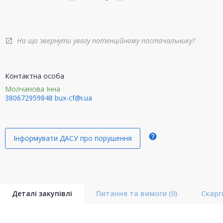
На що звернути увагу потенційному постачальнику?
open_in_new
Контактна особа
Молчанова Інна
380672959848
bux-cf@i.ua
help
Інформувати ДАСУ про порушення
Деталі закупівлі
Питання та вимоги
(0)
Скар