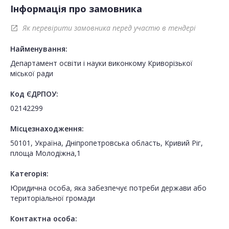
Інформація про замовника
Як перевірити замовника перед участю в тендері
open_in_new
Найменування:
Департамент освіти і науки виконкому Криворізької
міської ради
Код ЄДРПОУ:
02142299
Місцезнаходження:
50101, Україна, Дніпропетровська область, Кривий Ріг,
площа Молодіжна,1
Категорія:
Юридична особа, яка забезпечує потреби держави або
територіальної громади
Контактна особа: