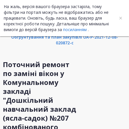
На жаль, версія вашого браузера застаріла, тому
UA
ENG
фільтри на порталі можуть не відображатись або не
працювати. Оновіть, будь ласка, ваш браузер для
коректної роботи пошуку. Детальніше про мінімальні
Інформація про закупівлю
вимоги до версій браузера за
посиланням
.
Обгрунтування та план закупівлі UA-P-2021-12-08-
020872-c
Поточний ремонт
по заміні вікон у
Комунальному
закладі
"Дошкільний
навчальний заклад
(ясла-садок) №207
комбінованого