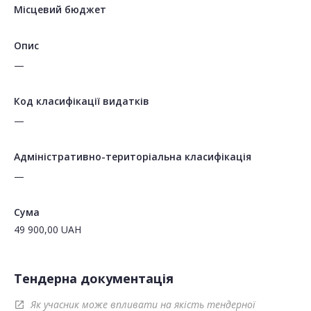
Місцевий бюджет
Опис
—
Код класифікації видатків
—
Адміністративно-територіальна класифікація
—
Сума
49 900,00
UAH
Тендерна документація
Як учасник може впливати на якість тендерної
open_in_new