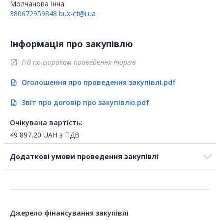
Молчанова Інна
380672959848
bux-cf@i.ua
Інформація про закупівлю
Гід по строкам проведення торгів
open_in_new
Оголошення про проведення закупівлі.pdf
description
Звіт про договір про закупівлю.pdf
description
Очікувана вартість:
49 897,20
UAH
з ПДВ
Додаткові умови проведення закупівлі
Джерело фінансування закупівлі