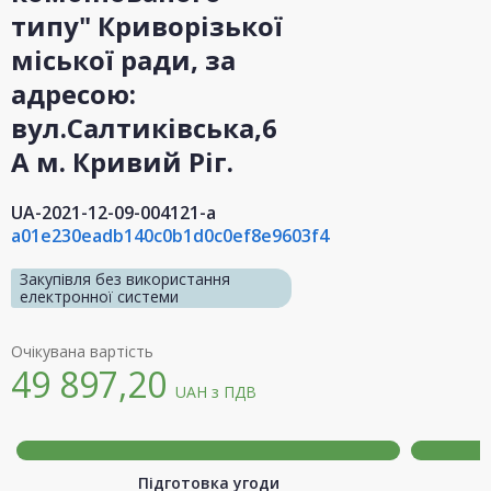
типу" Криворізької
міської ради, за
адресою:
вул.Салтиківська,6
А м. Кривий Ріг.
UA-2021-12-09-004121-a
a01e230eadb140c0b1d0c0ef8e9603f4
Закупівля без використання
електронної системи
Очікувана вартість
49 897,20
UAH
з ПДВ
Підготовка угоди