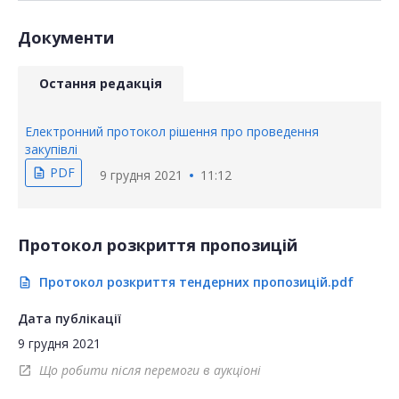
Документи
Остання редакція
Електронний протокол рішення про проведення
закупівлі
PDF
description
9 грудня 2021
11:12
Протокол розкриття пропозицій
Протокол розкриття тендерних пропозицій.pdf
description
Дата публікації
9 грудня 2021
Що робити після перемоги в аукціоні
open_in_new