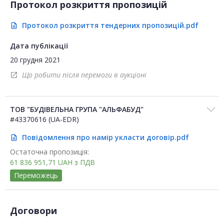
Протокол розкриття пропозицій
Протокол розкриття тендерних пропозицій.pdf
description
Дата публікації
20 грудня 2021
Що робити після перемоги в аукціоні
open_in_new
ТОВ "БУДІВЕЛЬНА ГРУПА "АЛЬФАБУД"
#43370616 (UA-EDR)
Повідомлення про намір укласти договір.pdf
description
Остаточна пропозиція:
61 836 951,71
UAH
з ПДВ
Переможець
Договори