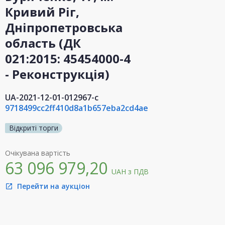
Кривий Ріг,
Дніпропетровська
область (ДК
021:2015: 45454000-4
- Реконструкція)
UA-2021-12-01-012967-c
9718499cc2ff410d8a1b657eba2cd4ae
Відкриті торги
Очікувана вартість
63 096 979,20
UAH
з ПДВ
Перейти на аукціон
open_in_new