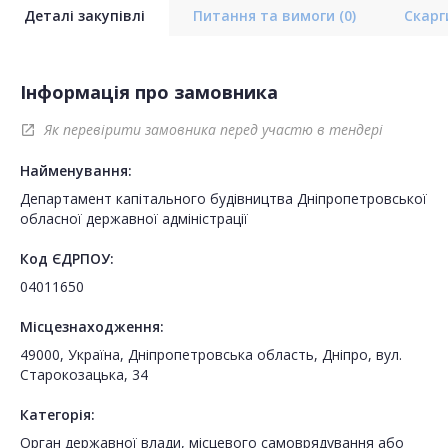
Деталі закупівлі
Питання та вимоги
(0)
Скар
Інформація про замовника
Як перевірити замовника перед участю в тендері
open_in_new
Найменування:
Департамент капітального будівництва Дніпропетровської
обласної державної адміністрації
Код ЄДРПОУ:
04011650
Місцезнаходження:
49000, Україна, Дніпропетровська область, Дніпро, вул.
Старокозацька, 34
Категорія:
Орган державної влади, місцевого самоврядування або