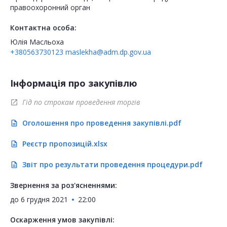
правоохоронний орган
Контактна особа:
Юлія Масльоха
+380563730123
maslekha@adm.dp.gov.ua
Інформація про закупівлю
Гід по строкам проведення торгів
open_in_new
Оголошення про проведення закупівлі.pdf
description
Реєстр пропозицій.xlsx
description
Звіт про результати проведення процедури.pdf
description
Звернення за роз'ясненнями:
до
6 грудня 2021
22:00
Оскарження умов закупівлі: