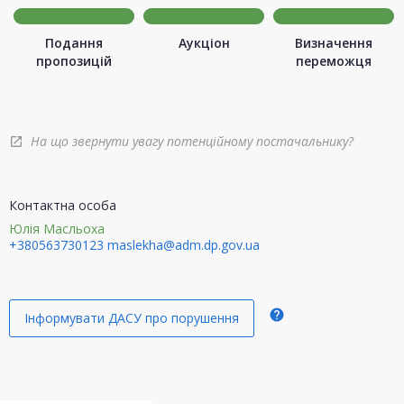
Подання
Аукціон
Визначення
пропозицій
переможця
На що звернути увагу потенційному постачальнику?
open_in_new
Контактна особа
Юлія Масльоха
+380563730123
maslekha@adm.dp.gov.ua
help
Інформувати ДАСУ про порушення