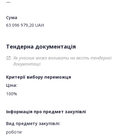
—
Сума
63 096 979,20
UAH
Тендерна документація
Як учасник може впливати на якість тендерної
open_in_new
документації
Критерії вибору переможця
Ціна:
100%
Інформація про предмет закупівлі
Вид предмету закупівлі:
роботи