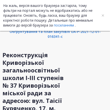
На жаль, версія вашого браузера застаріла, тому
UA
ENG
фільтри на порталі можуть не відображатись або не
працювати. Оновіть, будь ласка, ваш браузер для
коректної роботи пошуку. Детальніше про мінімальні
Інформація про закупівлю
вимоги до версій браузера за
посиланням
.
Обгрунтування та план закупівлі UA-P-2021-12-01-
016341-c
Реконструкція
Криворізької
загальноосвітньої
школи І-ІІІ ступенів
№ 37 Криворізької
міської ради за
адресою: вул. Таісії
Буряченко, 17, м.