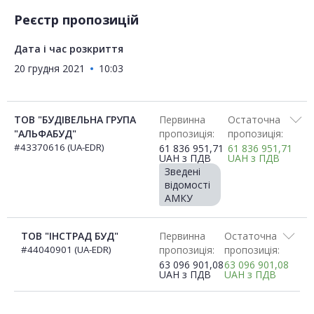
Реєстр пропозицій
Дата і час розкриття
20 грудня 2021
10:03
ТОВ "БУДІВЕЛЬНА ГРУПА
Первинна
Остаточна
"АЛЬФАБУД"
пропозиція:
пропозиція:
#43370616 (UA-EDR)
61 836 951,71
61 836 951,71
UAH
з ПДВ
UAH
з ПДВ
Зведені
відомості
АМКУ
ТОВ "ІНСТРАД БУД"
Первинна
Остаточна
#44040901 (UA-EDR)
пропозиція:
пропозиція:
63 096 901,08
63 096 901,08
UAH
з ПДВ
UAH
з ПДВ