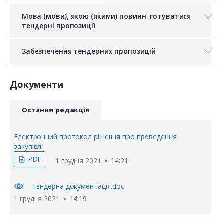
Мова (мови), якою (якими) повинні готуватися
тендерні пропозиції
Забезпечення тендерних пропозицій
Документи
Остання редакція
Електронний протокол рішення про проведення
закупівлі
PDF
description
1 грудня 2021
14:21
visibility
Тендерна документація.doc
1 грудня 2021
14:19